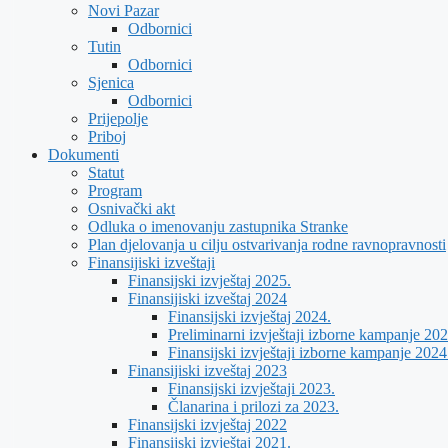
Novi Pazar
Odbornici
Tutin
Odbornici
Sjenica
Odbornici
Prijepolje
Priboj
Dokumenti
Statut
Program
Osnivački akt
Odluka o imenovanju zastupnika Stranke
Plan djelovanja u cilju ostvarivanja rodne ravnopravnosti
Finansijiski izveštaji
Finansijski izvještaj 2025.
Finansijiski izveštaj 2024
Finansijski izvještaj 2024.
Preliminarni izvještaji izborne kampanje 202
Finansijski izvještaji izborne kampanje 2024
Finansijiski izveštaj 2023
Finansijski izvještaji 2023.
Članarina i prilozi za 2023.
Finansijski izvještaj 2022
Finansijski izvještaj 2021.