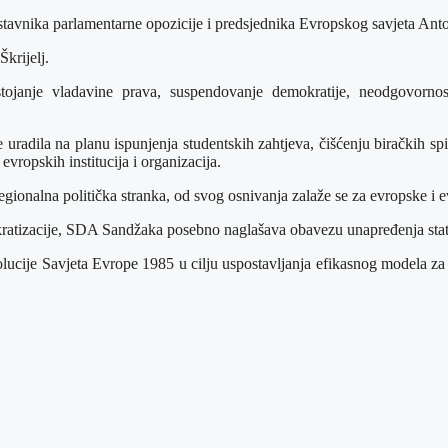
dstavnika parlamentarne opozicije i predsjednika Evropskog savjeta An
krijelj.
anje vladavine prava, suspendovanje demokratije, neodgovornosti 
e uradila na planu ispunjenja studentskih zahtjeva, čišćenju biračkih s
ropskih institucija i organizacija.
onalna politička stranka, od svog osnivanja zalaže se za evropske i ev
kratizacije, SDA Sandžaka posebno naglašava obavezu unapređenja statu
cije Savjeta Evrope 1985 u cilju uspostavljanja efikasnog modela za r