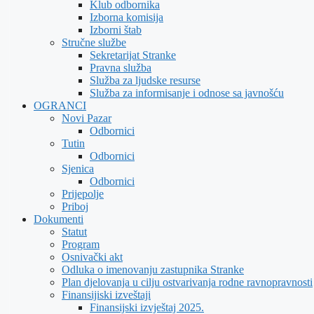
Klub odbornika
Izborna komisija
Izborni štab
Stručne službe
Sekretarijat Stranke
Pravna služba
Služba za ljudske resurse
Služba za informisanje i odnose sa javnošću
OGRANCI
Novi Pazar
Odbornici
Tutin
Odbornici
Sjenica
Odbornici
Prijepolje
Priboj
Dokumenti
Statut
Program
Osnivački akt
Odluka o imenovanju zastupnika Stranke
Plan djelovanja u cilju ostvarivanja rodne ravnopravnosti
Finansijiski izveštaji
Finansijski izvještaj 2025.