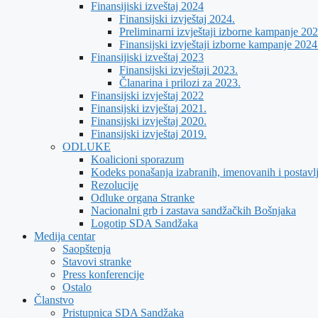
Finansijiski izveštaj 2024
Finansijski izvještaj 2024.
Preliminarni izvještaji izborne kampanje 202
Finansijski izvještaji izborne kampanje 2024
Finansijiski izveštaj 2023
Finansijski izvještaji 2023.
Članarina i prilozi za 2023.
Finansijski izvještaj 2022
Finansijski izvještaj 2021.
Finansijski izvještaj 2020.
Finansijski izvještaj 2019.
ODLUKE
Koalicioni sporazum
Kodeks ponašanja izabranih, imenovanih i postavl
Rezolucije
Odluke organa Stranke
Nacionalni grb i zastava sandžačkih Bošnjaka
Logotip SDA Sandžaka
Medija centar
Saopštenja
Stavovi stranke
Press konferencije
Ostalo
Članstvo
Pristupnica SDA Sandžaka