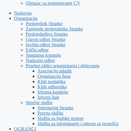
Obrazac za popunjavanje CV
Naslovna
Organizacija
Predsjednik Stranke
Zamjenik predsjednika Stranke
Predsjedništvo Stranke
Glavni odbor Stranke
Izvršni odbor Stranke
Etički odbor
Statutarna komisija
Nadzorni odbor
Posebni oblici organiziranja i djelovanja
Asocijacija mladih
Organizacija žena
Klub poslanika
Klub odbornika
Izborna komisija
Izborni štab
Stručne službe
Sekretarijat Stranke
Pravna služba
Služba za ljudske resurse
Služba za informisanje i odnose sa javnošću
OGRANCI