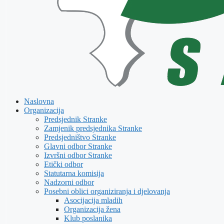
Naslovna
Organizacija
Predsjednik Stranke
Zamjenik predsjednika Stranke
Predsjedništvo Stranke
Glavni odbor Stranke
Izvršni odbor Stranke
Etički odbor
Statutarna komisija
Nadzorni odbor
Posebni oblici organiziranja i djelovanja
Asocijacija mladih
Organizacija žena
Klub poslanika