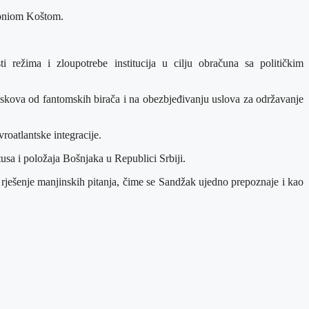
toniom Koštom.
režima i zloupotrebe institucija u cilju obračuna sa političkim
piskova od fantomskih birača i na obezbjeđivanju uslova za održavanje
roatlantske integracije.
sa i položaja Bošnjaka u Republici Srbiji.
ješenje manjinskih pitanja, čime se Sandžak ujedno prepoznaje i kao