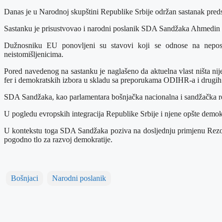
Danas je u Narodnoj skupštini Republike Srbije održan sastanak pre
Sastanku je prisustvovao i narodni poslanik SDA Sandžaka Ahmedin Š
Dužnosniku EU ponovljeni su stavovi koji se odnose na nepostoj
neistomišljenicima.
Pored navedenog na sastanku je naglašeno da aktuelna vlast ništa nij
fer i demokratskih izbora u skladu sa preporukama ODIHR-a i drugih ev
SDA Sandžaka, kao parlamentara bošnjačka nacionalna i sandžačka regi
U pogledu evropskih integracija Republike Srbije i njene opšte demo
U kontekstu toga SDA Sandžaka poziva na dosljednju primjenu Rezolu
pogodno tlo za razvoj demokratije.
Bošnjaci
Narodni poslanik