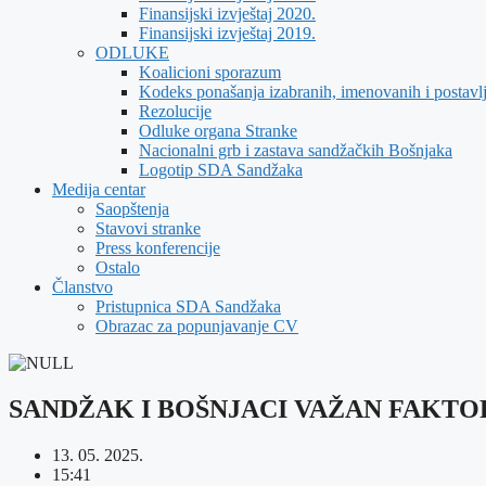
Finansijski izvještaj 2020.
Finansijski izvještaj 2019.
ODLUKE
Koalicioni sporazum
Kodeks ponašanja izabranih, imenovanih i postavl
Rezolucije
Odluke organa Stranke
Nacionalni grb i zastava sandžačkih Bošnjaka
Logotip SDA Sandžaka
Medija centar
Saopštenja
Stavovi stranke
Press konferencije
Ostalo
Članstvo
Pristupnica SDA Sandžaka
Obrazac za popunjavanje CV
SANDŽAK I BOŠNJACI VAŽAN FAKTO
13. 05. 2025.
15:41