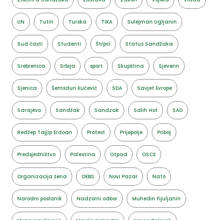
UN
Tutin
Turska
TIKA
Sulejman Ugljanin
Sud časti
Studenti
Štrpci
Status Sandžaka
Srebrenica
Srbija
sport
Skupština
Sjeverin
Sjenica
Šemsdun Kučević
SDA
Savjet Evrope
Sarajevo
Sandžak
Sandzak
Salih Hot
SAD
Redžep Tajjip Erdoan
Protest
Prijepolje
Priboj
Predsjedništvo
Palestina
Otpad
OSCE
Organizacija žena
OEBS
Novi Pazar
Nato
Narodni poslanik
Nadzorni odbor
Muhedin Fijuljanin