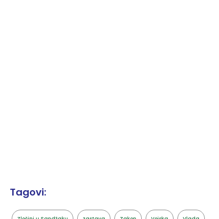
Tagovi:
Zločini u Sandžaku
zastava
Zakon
Vojska
Vlada