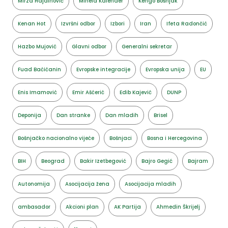
Mirza Hajdinović
Minela Kalender
Kengo Bošnjak
Kenan Hot
Izvršni odbor
Izbori
Iran
Ifeta Radončić
Hazbo Mujović
Glavni odbor
Generalni sekretar
Fuad Baćićanin
Evropske integracije
Evropska unija
EU
Enis Imamović
Emir Ašćerić
Edib Kajević
DUNP
Deponija
Dan stranke
Dan mladih
Brisel
Bošnjačko nacionalno vijeće
Bošnjaci
Bosna i Hercegovina
BIH
Beograd
Bakir Izetbegović
Bajro Gegić
Bajram
Autonomija
Asocijacija žena
Asocijacija mladih
ambasador
Akcioni plan
AK Partija
Ahmedin Škrijelj