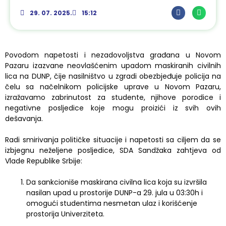
29. 07. 2025.
15:12
​Povodom napetosti i nezadovoljstva građana u Novom
Pazaru izazvane neovlašćenim upadom maskiranih civilnih
lica na DUNP, čije nasilništvo u zgradi obezbjeđuje policija na
čelu sa načelnikom policijske uprave u Novom Pazaru,
izražavamo zabrinutost za studente, njihove porodice i
negativne posljedice koje mogu proizići iz svih ovih
dešavanja.
Radi smirivanja političke situacije i napetosti sa ciljem da se
izbjegnu neželjene posljedice, SDA Sandžaka zahtjeva od
Vlade Republike Srbije:
Da sankcioniše maskirana civilna lica koja su izvršila
nasilan upad u prostorije DUNP-a 29. jula u 03:30h i
omogući studentima nesmetan ulaz i korišćenje
prostorija Univerziteta.