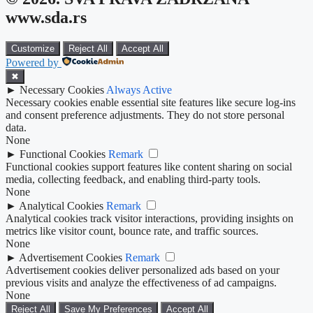
www.sda.rs
Customize
Reject All
Accept All
Powered by
✖
►
Necessary Cookies
Always Active
Necessary cookies enable essential site features like secure log-ins
and consent preference adjustments. They do not store personal
data.
None
►
Functional Cookies
Remark
Functional cookies support features like content sharing on social
media, collecting feedback, and enabling third-party tools.
None
►
Analytical Cookies
Remark
Analytical cookies track visitor interactions, providing insights on
metrics like visitor count, bounce rate, and traffic sources.
None
►
Advertisement Cookies
Remark
Advertisement cookies deliver personalized ads based on your
previous visits and analyze the effectiveness of ad campaigns.
None
Reject All
Save My Preferences
Accept All