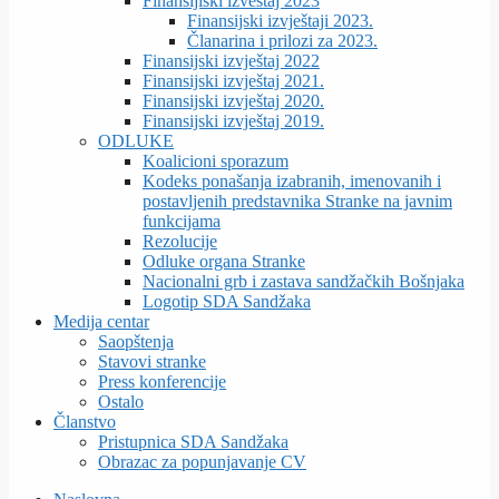
Finansijiski izveštaj 2023
Finansijski izvještaji 2023.
Članarina i prilozi za 2023.
Finansijski izvještaj 2022
Finansijski izvještaj 2021.
Finansijski izvještaj 2020.
Finansijski izvještaj 2019.
ODLUKE
Koalicioni sporazum
Kodeks ponašanja izabranih, imenovanih i
postavljenih predstavnika Stranke na javnim
funkcijama
Rezolucije
Odluke organa Stranke
Nacionalni grb i zastava sandžačkih Bošnjaka
Logotip SDA Sandžaka
Medija centar
Saopštenja
Stavovi stranke
Press konferencije
Ostalo
Članstvo
Pristupnica SDA Sandžaka
Obrazac za popunjavanje CV