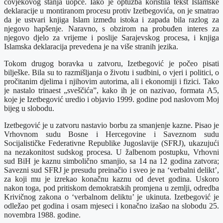
čovjekovog stanja uopće. Iako je optužba koristila tekst Islamske
deklaracije u montiranom procesu protiv Izetbegovića, on je smatrao
da je ustvari knjiga Islam između istoka i zapada bila razlog za
njegovo hapšenje. Naravno, s obzirom na probuđen interes za
njegovo djelo za vrijeme i poslije Sarajevskog procesa, i knjiga
Islamska deklaracija prevedena je na više stranih jezika.
Tokom drugog boravka u zatvoru, Izetbegović je počeo pisati
bilješke. Bila su to razmišljanja o životu i sudbini, o vjeri i politici, o
pročitanim djelima i njihovim autorima, ali i ekonomiji i fizici. Tako
je nastalo trinaest „sveščića”, kako ih je on nazivao, formata A5,
koje je Izetbegović uredio i objavio 1999. godine pod naslovom Moj
bijeg u slobodu.
Izetbegović je u zatvoru nastavio borbu za smanjenje kazne. Pisao je
Vrhovnom sudu Bosne i Hercegovine i Saveznom sudu
Socijalističke Federativne Republike Jugoslavije (SFRJ), ukazujući
na nezakonitost sudskog procesa. U žalbenom postupku, Vrhovni
sud BiH je kaznu simbolično smanjio, sa 14 na 12 godina zatvora;
Savezni sud SFRJ je presudu preinačio i sveo je na ‘verbalni delikt’,
za koji mu je izrekao konačnu kaznu od devet godina. Uskoro
nakon toga, pod pritiskom demokratskih promjena u zemlji, odredba
Krivičnog zakona o ‘verbalnom deliktu’ je ukinuta. Izetbegović je
odležao pet godina i osam mjeseci i konačno izašao na slobodu 25.
novembra 1988. godine.