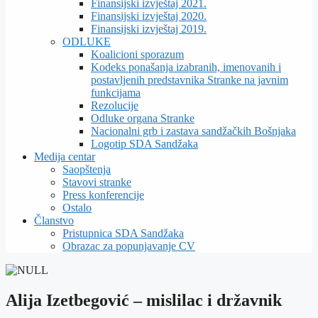
Finansijski izvještaj 2021.
Finansijski izvještaj 2020.
Finansijski izvještaj 2019.
ODLUKE
Koalicioni sporazum
Kodeks ponašanja izabranih, imenovanih i
postavljenih predstavnika Stranke na javnim
funkcijama
Rezolucije
Odluke organa Stranke
Nacionalni grb i zastava sandžačkih Bošnjaka
Logotip SDA Sandžaka
Medija centar
Saopštenja
Stavovi stranke
Press konferencije
Ostalo
Članstvo
Pristupnica SDA Sandžaka
Obrazac za popunjavanje CV
Alija Izetbegović – mislilac i državnik