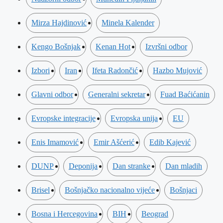
Mirza Hajdinović
Minela Kalender
Kengo Bošnjak
Kenan Hot
Izvršni odbor
Izbori
Iran
Ifeta Radončić
Hazbo Mujović
Glavni odbor
Generalni sekretar
Fuad Baćićanin
Evropske integracije
Evropska unija
EU
Enis Imamović
Emir Ašćerić
Edib Kajević
DUNP
Deponija
Dan stranke
Dan mladih
Brisel
Bošnjačko nacionalno vijeće
Bošnjaci
Bosna i Hercegovina
BIH
Beograd