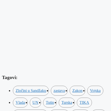
Tagovi:
Zločini u Sandžaku
zastava
Zakon
Vojska
Vlada
UN
Tutin
Turska
TIKA