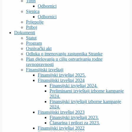
Tutin
Odbornici
Sjenica
Odbornici
Prijepolje
Priboj
Dokumenti
Statut
Program
Osnivački akt
Odluka o imenovanju zastupnika Stranke
Plan djelovanja u cilju ostvarivanja rodne
ravnopravnosti
Finansijiski izveštaji
Finansijski izvještaj 2025.
Finansijiski izveštaj 2024
Finansijski izvještaj 2024.
Preliminarni izvještaji izborne kampanje
2024.
Finansijski izvještaji izborne kampanje
2024.
Finansijiski izveštaj 2023
Finansijski izvještaji 2023.
Članarina i prilozi za 2023.
Finansijski izvještaj 2022