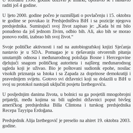
raditi još 4 godine.
U ljeto 2000. godine počeo je razmišljati o povlačenju i 15. oktobra
te godine se povukao iz Predsjedništva BiH i sa pozicije njegova
predsjednika. Sumirajući svoj život zapisao je: „Kada bi mi bilo
ponuđeno da još jednom živim, odbio bih. Ali, ako bih se morao
ponovo roditi, izabrao bih svoj život.“
Svoje političke aktivnosti i rad na autobiografskoj knjizi Sjećanja
nastavio je u SDA. Pomagao je u rješavanju otvorenih pitanja
unutarnjih odnosa i međunarodnog položaja Bosne i Hercegovine
djelujući snagom političkog autoriteta i najšireg međunarodnog
ugleda koji je uživao. Bio je poštovani sudionik epohe, nosilac
visokih priznanja sa Istoka i sa Zapada za doprinose demokratiji i
pravednijem svijetu. Gotovo svi državnici koji su dolazili u BiH u
svoj su protokol nastojali uključiti posjetu Izetbegoviću.
U posljednjim danima života, u bolnici su ga posjetili mnogobrojni
prijatelji, među kojima su bili ugledni državnici poput bivšeg
američkog predsjednika Billa Clintona i turskog predsjednika
Recepa Tayyipa Erdoğana.
Predsjednik Alija Izetbegović je preselio na ahiret 19. oktobra 2003.
godine.