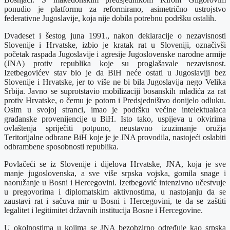
ponudio je platformu za reformirano, asimetrično ustrojstvo
federativne Jugoslavije, koja nije dobila potrebnu podršku ostalih.
Dvadeset i šestog juna 1991., nakon deklaracije o nezavisnosti
Slovenije i Hrvatske, izbio je kratak rat u Sloveniji, označivši
početak raspada Jugoslavije i agresije Jugoslovenske narodne armije
(JNA) protiv republika koje su proglašavale nezavisnost.
Izetbegovićev stav bio je da BiH neće ostati u Jugoslaviji bez
Slovenije i Hrvatske, jer to više ne bi bila Jugoslavija nego Velika
Srbija. Javno se suprotstavio mobilizaciji bosanskih mladića za rat
protiv Hrvatske, o čemu je potom i Predsjedništvo donijelo odluku.
Osim u svojoj stranci, imao je podršku većine intelektualaca
građanske provenijencije u BiH. Isto tako, uspijeva u okvirima
ovlaštenja spriječiti potpuno, neustavno izuzimanje oružja
Teritorijalne odbrane BiH koje je je JNA provodila, nastojeći oslabiti
odbrambene sposobnosti republika.
Povlačeći se iz Slovenije i dijelova Hrvatske, JNA, koja je sve
manje jugoslovenska, a sve više srpska vojska, gomila snage i
naoružanje u Bosni i Hercegovini. Izetbegović intenzivno učestvuje
u pregovorima i diplomatskim aktivnostima, u nastojanju da se
zaustavi rat i sačuva mir u Bosni i Hercegovini, te da se zaštiti
legalitet i legitimitet državnih institucija Bosne i Hercegovine.
U okolnostima u kojima se JNA bezobzirno određuje kao srpska