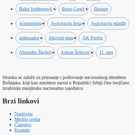
Bakir Izetbegović
Bajro Gegić
Bajram
Autonomija
Asocijacija žena
Asocijacija mladih
ambasador
Akcioni plan
AK Partija
Ahmedin Škrijelj
Adnan Šehović
11. maj
Stranka se zalaže za priznanje i poštovanje nacionalnog identiteta
Bošnjaka, koji kao autohton narod u Republici Srbiji čine brojčano
izraženiju manjinsku nacionalnu zajednicu.
Brzi linkovi
Naslovna
Medija centar
Članstvo
Kontakt