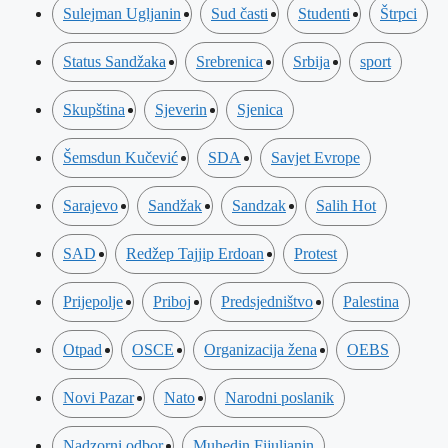
Sulejman Ugljanin
Sud časti
Studenti
Štrpci
Status Sandžaka
Srebrenica
Srbija
sport
Skupština
Sjeverin
Sjenica
Šemsdun Kučević
SDA
Savjet Evrope
Sarajevo
Sandžak
Sandzak
Salih Hot
SAD
Redžep Tajjip Erdoan
Protest
Prijepolje
Priboj
Predsjedništvo
Palestina
Otpad
OSCE
Organizacija žena
OEBS
Novi Pazar
Nato
Narodni poslanik
Nadzorni odbor
Muhedin Fijuljanin