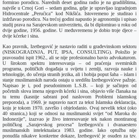
formirao porodicu. Narednih deset godina radio je na gradilištima,
najviše u Crnoj Gori – sedam godina, gdje je upravljao izgradnjom
Hidrocentrale „Perućica” kod Nikšića. Istovremeno je studirao i
izdržavao porodicu. Na trećoj godini napustio je agronomiju i upisao
studij prava na Sarajevskom univerzitetu, da bi diplomirao u roku od
dvije godine, 1956. godine. U međuvremenu je dobio troje djece –
dvije kćerke i sina.
Kao pravnik, Izetbegović je nastavio raditi u građevinskom sektoru
(NISKOGRADNJA, PUT, IPSA, CONSULTING). Položio je
pravosudni ispit 1962., ali se nije profesionalno bavio advokaturom.
U širokom spektru interesovanja – od praćenja svemirskih
programa, političkih događaja u svijetu i zemlji, razvoja nauke i
tehnologije, do učenja stranih jezika, ali i hobija poput šaha – islam i
stanje muslimanskih naroda ostaju u središtu Izetbegovićeve pažnje.
Napisao je i, pod pseudonimom L.S.B. – koji je sačinjen od
početnih slova imena njegovih kćerki i sina, objavio više članaka na
tu temu (kasnije sabrani pod naslovom Problemi islamskog
preporoda), a 1969. je napravio nacrt za tekst Islamska deklaracija,
koju je tokom 1970. završio i objelodanio. Ovaj nevelik tekst (oko
40 stranica,) koji se odnosi na muslimanski svijet “od Maroka do
Indonezije”, izazvao je živo interesovanje tek nakon montiranog
političkog „Sarajevskog procesa” Izetbegoviću i dvanaestero
muslimanskih intelektualaca 1983. godine. Iako optužba nije
ponudila nikakve konkretne dokaze, Izetbegović je osuđen za tzv.