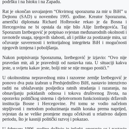
podršku i na Istoku i na Zapadu.
Rat je okončan usvajanjem “Okvirnog sporazuma za mir u BiH” u
Dejtonu (SAD) u novembru 1995. godine. Kreator Sporazuma,
američki diplomata Richard Holbrooke rekao je da Bosna i
Hercegovina ne bi opstala da nije bilo Alije Izetbegovića. Taj
Sporazum Izetbegović je potpisao svjestan međunarodnih okolnosti i
ravnoteže snaga, njegovih slabosti, ali i prilike za postizanje mira, uz
očuvanje suverenosti i teritorijalnog integriteta BiH i mogućnosti
njegovih izmjena i poboljšanja.
Nakon potpisivanja Sporazuma, Izetbegović je izjavio: “Ovo nije
pravedan mir, ali je pravedniji od nastavka rata. U situaciji kakva
jeste, u svijetu kakav jeste, bolji mir se nije mogao postići.”
U okolnostima nepravednog mira i razorene zemlje Izetbegović je
ponovo dva puta izabran u Predsjedništvo BiH, nastavio intenzivno
raditi na ublažavanju posljedica ratnih stradanja i razaranja, na
obnavljanju pokidanih odnosa i tokova društvenog života, na
oporavku političkog sistema i djelotvornom funkcioniranju državnih
institucija Bosne i Hercegovine. Pri tomu se vodio načelom
strpljivosti i metodom poduzimanja malih koraka prema naprijed,
svjestan da se velike promjene mogu očekivati u relativno daljem
periodu, što je kasniji politički razvoj i pokazao.
U februaru 1996. godine doživio je infarkt, oporavio se i nastavio