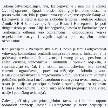
Tokom četverogodišnjeg rata, Izetbegović je i sam bio u stalnoj
životnoj opasnosti. Zgrada Predsjedništva, gdje je uredno dolazio na
posao svaki dan, bila je granatirana cijelo vrijeme opsade Sarajeva.
Izetbegović je često izlazio na slobodne teritorije i obilazio jedinice
Armije RBiH širom zemlje. Armija Bosne i Hercegovine je, pod
dirigentskom palicom Alije Izetbegovića, nastala iz Patriotske lige i
Teritorijalne odbrane kao odbrambena i oslobodilačka vojska
respektabilne snage i vojnih uspjeha pod najtežim ratnim
okolnostima.
Kao predsjednik Predsjedništva RBiH, nosio je teret i odgovornost
vrhovnog komandanta oružanih snaga svoje zemlje. Insistirao je na
poštivanju međunarodnih konvencija i ratnog prava, i posebno na
zaštiti civilnog stanovništva i kulturnih i vjerskih objekata, a
suprotstavljao se, čak i u teškim ratnim uslovima, bilo kakvoj
cenzuri i ograničavanju prava na mišljenje i slobodu govora.
Nastavio je učestvovati u pregovorima o miru; uprkos svim vojnim i
političkim pritiscima i međunarodnom embargu na uvoz naoružanja,
ostao je dosljedan principu slobode i opredijeljenju za cjelovitu
Bosnu i Hercegovinu ‘u kojoj niko neće biti progonjen zbog vjere,
nacije i političkog uvjerenja’.
Zahvaljujući njegovim principijelnim stavovima i hrabrom otporu
bosanskih branitelja, Bosna i Hercegovina je stekla prijatelje i