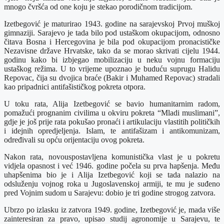
mnogo čvršća od one koju je stekao porodičnom tradicijom.
Izetbegović je maturirao 1943. godine na sarajevskoj Prvoj muškoj
gimnaziji. Sarajevo je tada bilo pod ustaškom okupacijom, odnosno
čitava Bosna i Hercegovina je bila pod okupacijom pronacističke
Nezavisne države Hrvatske, tako da se morao skrivati cijelu 1944.
godinu kako bi izbjegao mobilizaciju u neku vojnu formaciju
ustaškog režima. U to vrijeme upoznao je buduću suprugu Halidu
Repovac, čija su dvojica braće (Bakir i Muhamed Repovac) stradali
kao pripadnici antifašističkog pokreta otpora.
U toku rata, Alija Izetbegović se bavio humanitarnim radom,
pomažući prognanim civilima u okviru pokreta “Mladi muslimani”,
gdje je još prije rata pokušao pronaći i artikulaciju vlastitih političkih
i idejnih opredjeljenja. Islam, te antifašizam i antikomunizam,
određivali su opću orijentaciju ovog pokreta.
Nakon rata, novouspostavljena komunistička vlast je u pokretu
vidjela opasnost i već 1946. godine počela su prva hapšenja. Među
uhapšenima bio je i Alija Izetbegović koji se tada nalazio na
odsluženju vojnog roka u Jugoslavenskoj armiji, te mu je suđeno
pred Vojnim sudom u Sarajevu: dobio je tri godine strogog zatvora.
Ubrzo po izlasku iz zatvora 1949. godine, Izetbegović je, mada više
zainteresiran za pravo, upisao studij agronomije u Sarajevu, te