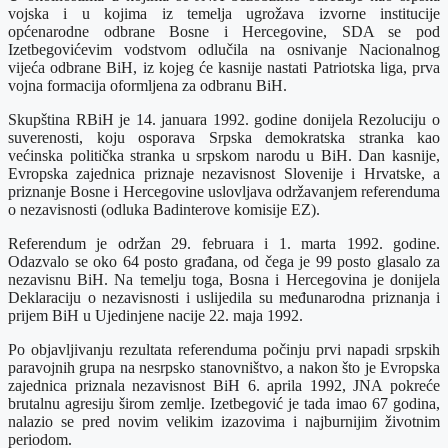
vojska i u kojima iz temelja ugrožava izvorne institucije
općenarodne odbrane Bosne i Hercegovine, SDA se pod
Izetbegovićevim vodstvom odlučila na osnivanje Nacionalnog
vijeća odbrane BiH, iz kojeg će kasnije nastati Patriotska liga, prva
vojna formacija oformljena za odbranu BiH.
Skupština RBiH je 14. januara 1992. godine donijela Rezoluciju o
suverenosti, koju osporava Srpska demokratska stranka kao
većinska politička stranka u srpskom narodu u BiH. Dan kasnije,
Evropska zajednica priznaje nezavisnost Slovenije i Hrvatske, a
priznanje Bosne i Hercegovine uslovljava održavanjem referenduma
o nezavisnosti (odluka Badinterove komisije EZ).
Referendum je održan 29. februara i 1. marta 1992. godine.
Odazvalo se oko 64 posto građana, od čega je 99 posto glasalo za
nezavisnu BiH. Na temelju toga, Bosna i Hercegovina je donijela
Deklaraciju o nezavisnosti i uslijedila su međunarodna priznanja i
prijem BiH u Ujedinjene nacije 22. maja 1992.
Po objavljivanju rezultata referenduma počinju prvi napadi srpskih
paravojnih grupa na nesrpsko stanovništvo, a nakon što je Evropska
zajednica priznala nezavisnost BiH 6. aprila 1992, JNA pokreće
brutalnu agresiju širom zemlje. Izetbegović je tada imao 67 godina,
nalazio se pred novim velikim izazovima i najburnijim životnim
periodom.