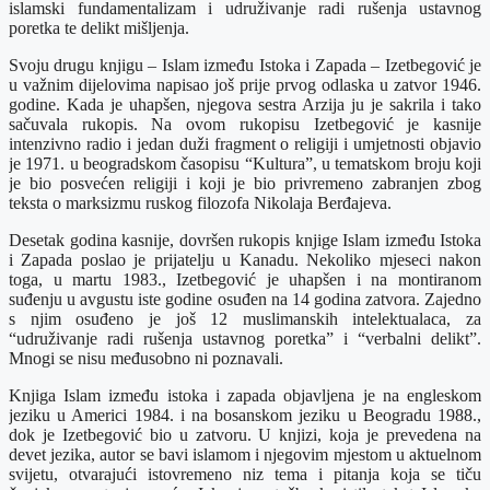
islamski fundamentalizam i udruživanje radi rušenja ustavnog
poretka te delikt mišljenja.
Svoju drugu knjigu – Islam između Istoka i Zapada – Izetbegović je
u važnim dijelovima napisao još prije prvog odlaska u zatvor 1946.
godine. Kada je uhapšen, njegova sestra Arzija ju je sakrila i tako
sačuvala rukopis. Na ovom rukopisu Izetbegović je kasnije
intenzivno radio i jedan duži fragment o religiji i umjetnosti objavio
je 1971. u beogradskom časopisu “Kultura”, u tematskom broju koji
je bio posvećen religiji i koji je bio privremeno zabranjen zbog
teksta o marksizmu ruskog filozofa Nikolaja Berđajeva.
Desetak godina kasnije, dovršen rukopis knjige Islam između Istoka
i Zapada poslao je prijatelju u Kanadu. Nekoliko mjeseci nakon
toga, u martu 1983., Izetbegović je uhapšen i na montiranom
suđenju u avgustu iste godine osuđen na 14 godina zatvora. Zajedno
s njim osuđeno je još 12 muslimanskih intelektualaca, za
“udruživanje radi rušenja ustavnog poretka” i “verbalni delikt”.
Mnogi se nisu međusobno ni poznavali.
Knjiga Islam između istoka i zapada objavljena je na engleskom
jeziku u Americi 1984. i na bosanskom jeziku u Beogradu 1988.,
dok je Izetbegović bio u zatvoru. U knjizi, koja je prevedena na
devet jezika, autor se bavi islamom i njegovim mjestom u aktuelnom
svijetu, otvarajući istovremeno niz tema i pitanja koja se tiču