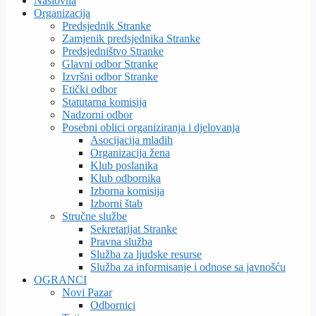
Naslovna
Organizacija
Predsjednik Stranke
Zamjenik predsjednika Stranke
Predsjedništvo Stranke
Glavni odbor Stranke
Izvršni odbor Stranke
Etički odbor
Statutarna komisija
Nadzorni odbor
Posebni oblici organiziranja i djelovanja
Asocijacija mladih
Organizacija žena
Klub poslanika
Klub odbornika
Izborna komisija
Izborni štab
Stručne službe
Sekretarijat Stranke
Pravna služba
Služba za ljudske resurse
Služba za informisanje i odnose sa javnošću
OGRANCI
Novi Pazar
Odbornici