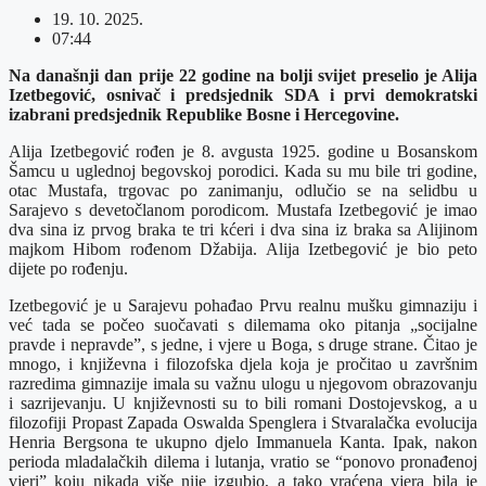
19. 10. 2025.
07:44
Na današnji dan prije 22 godine na bolji svijet preselio je Alija
Izetbegović, osnivač i predsjednik SDA i prvi demokratski
izabrani predsjednik Republike Bosne i Hercegovine.
Alija Izetbegović rođen je 8. avgusta 1925. godine u Bosanskom
Šamcu u uglednoj begovskoj porodici. Kada su mu bile tri godine,
otac Mustafa, trgovac po zanimanju, odlučio se na selidbu u
Sarajevo s devetočlanom porodicom. Mustafa Izetbegović je imao
dva sina iz prvog braka te tri kćeri i dva sina iz braka sa Alijinom
majkom Hibom rođenom Džabija. Alija Izetbegović je bio peto
dijete po rođenju.
Izetbegović je u Sarajevu pohađao Prvu realnu mušku gimnaziju i
već tada se počeo suočavati s dilemama oko pitanja „socijalne
pravde i nepravde”, s jedne, i vjere u Boga, s druge strane. Čitao je
mnogo, i književna i filozofska djela koja je pročitao u završnim
razredima gimnazije imala su važnu ulogu u njegovom obrazovanju
i sazrijevanju. U književnosti su to bili romani Dostojevskog, a u
filozofiji Propast Zapada Oswalda Spenglera i Stvaralačka evolucija
Henria Bergsona te ukupno djelo Immanuela Kanta. Ipak, nakon
perioda mladalačkih dilema i lutanja, vratio se “ponovo pronađenoj
vjeri” koju nikada više nije izgubio, a tako vraćena vjera bila je