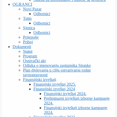
OGRANCI
Novi Pazar
Odbornici
Tutin
Odbornici
Sjenica
Odbornici
Prijepolje
Priboj
Dokumenti
Statut
Program
Osnivački akt
Odluka o imenovanju zastupnika Stranke
Plan djelovanja u cilju ostvarivanja rodne
ravnopravnosti
Finansijiski izveštaji
Finansijski izvještaj 2025.
Finansijiski izveštaj 2024
Finansijski izvještaj 2024.
Preliminarni izvještaji izborne kampanje
2024.
Finansijski izvještaji izborne kampanje
2024.