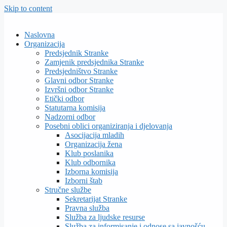
Skip to content
Naslovna
Organizacija
Predsjednik Stranke
Zamjenik predsjednika Stranke
Predsjedništvo Stranke
Glavni odbor Stranke
Izvršni odbor Stranke
Etički odbor
Statutarna komisija
Nadzorni odbor
Posebni oblici organiziranja i djelovanja
Asocijacija mladih
Organizacija žena
Klub poslanika
Klub odbornika
Izborna komisija
Izborni štab
Stručne službe
Sekretarijat Stranke
Pravna služba
Služba za ljudske resurse
Služba za informisanje i odnose sa javnošću