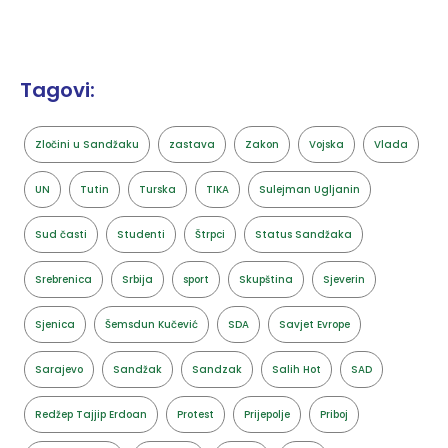
Tagovi:
Zločini u Sandžaku
zastava
Zakon
Vojska
Vlada
UN
Tutin
Turska
TIKA
Sulejman Ugljanin
Sud časti
Studenti
Štrpci
Status Sandžaka
Srebrenica
Srbija
sport
Skupština
Sjeverin
Sjenica
Šemsdun Kučević
SDA
Savjet Evrope
Sarajevo
Sandžak
Sandzak
Salih Hot
SAD
Redžep Tajjip Erdoan
Protest
Prijepolje
Priboj