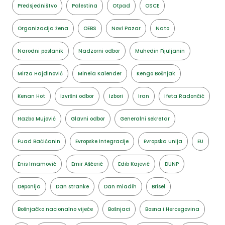
Predsjedništvo
Palestina
Otpad
OSCE
Organizacija žena
OEBS
Novi Pazar
Nato
Narodni poslanik
Nadzorni odbor
Muhedin Fijuljanin
Mirza Hajdinović
Minela Kalender
Kengo Bošnjak
Kenan Hot
Izvršni odbor
Izbori
Iran
Ifeta Radončić
Hazbo Mujović
Glavni odbor
Generalni sekretar
Fuad Baćićanin
Evropske integracije
Evropska unija
EU
Enis Imamović
Emir Ašćerić
Edib Kajević
DUNP
Deponija
Dan stranke
Dan mladih
Brisel
Bošnjačko nacionalno vijeće
Bošnjaci
Bosna i Hercegovina