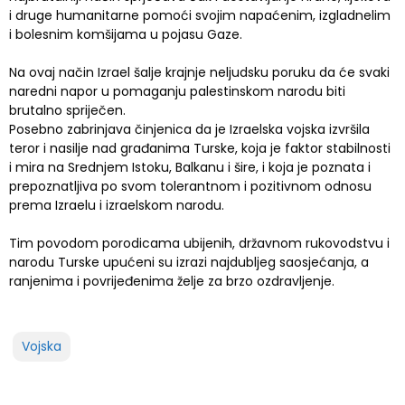
i druge humanitarne pomoći svojim napaćenim, izgladnelim
i bolesnim komšijama u pojasu Gaze.
Na ovaj način Izrael šalje krajnje neljudsku poruku da će svaki
naredni napor u pomaganju palestinskom narodu biti
brutalno spriječen.
Posebno zabrinjava činjenica da je Izraelska vojska izvršila
teror i nasilje nad građanima Turske, koja je faktor stabilnosti
i mira na Srednjem Istoku, Balkanu i šire, i koja je poznata i
prepoznatljiva po svom tolerantnom i pozitivnom odnosu
prema Izraelu i izraelskom narodu.
Tim povodom porodicama ubijenih, državnom rukovodstvu i
narodu Turske upućeni su izrazi najdubljeg saosjećanja, a
ranjenima i povrijeđenima želje za brzo ozdravljenje.
Vojska