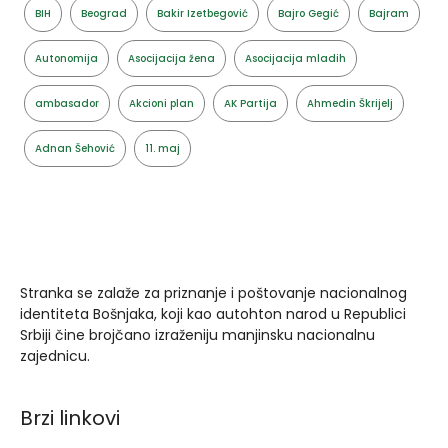
BIH
Beograd
Bakir Izetbegović
Bajro Gegić
Bajram
Autonomija
Asocijacija žena
Asocijacija mladih
ambasador
Akcioni plan
AK Partija
Ahmedin Škrijelj
Adnan Šehović
11. maj
Stranka se zalaže za priznanje i poštovanje nacionalnog
identiteta Bošnjaka, koji kao autohton narod u Republici
Srbiji čine brojčano izraženiju manjinsku nacionalnu
zajednicu.
Brzi linkovi