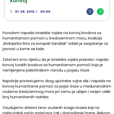
konvoj
01. 06. 2010.
00:00
Povodom napada Izraelske vojske na konvoj brodova sa
humanitarnom pomoći u Sredozemnom moru, Koalicija
„Bošnjačka lista za evropski Sandžak“ izdala je saopštenje za
javnost u kome se kaže.
Zatečeni smo viješću da je Izraelska vojska presrela i napala
konvoj turskih brodova sa humanitarnom pomoći koja je
namijenjena palestinskom narodu u pojasu Gaze.
Najoštrije protestujemo zbog upotrebe vojne sile i napada na
konvoj humanitarne pomoći za pojas Gaze u međunarodnim
vodama Sredozemnog mora pri čemu je ubijen i ranjen veliki
broj humanitarnih radnika.
Osuđujemo državni teror oružanih snaga Izraela koji na
najbrutalniji način sprječava čak i dostavljanje hrane, lijekova