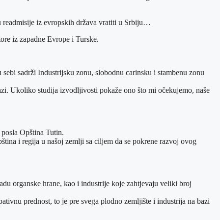
pu readmisije iz evropskih država vratiti u Srbiju…
tore iz zapadne Evrope i Turske.
u sebi sadrži Industrijsku zonu, slobodnu carinsku i stambenu zonu
j fazi. Ukoliko studija izvodljivosti pokaže ono što mi očekujemo, naše
 posla Opština Tutin.
ština i regija u našoj zemlji sa ciljem da se pokrene razvoj ovog
du organske hrane, kao i industrije koje zahtjevaju veliki broj
ivnu prednost, to je pre svega plodno zemljište i industrija na bazi