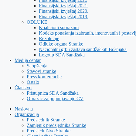
Finansijski izvještaj 2022
Finansijski izvještaj 2021.
Finansijski izvještaj 2020.
Finansijski izvještaj 2019.
ODLUKE
Koalicioni sporazum
Kodeks ponašanja izabranih, imenovanih i postavl
Rezolucije
Odluke organa Stranke
Nacionalni grb i zastava sandžačkih Bošnjaka
Logotip SDA Sandžaka
Medija centar
Saopštenja
Stavovi stranke
Press konferencije
Ostalo
Članstvo
Pristupnica SDA Sandžaka
Obrazac za popunjavanje CV
Naslovna
Organizacija
Predsjednik Stranke
Zamjenik predsjednika Stranke
Predsjedništvo Stranke