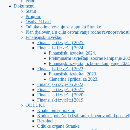
Priboj
Dokumenti
Statut
Program
Osnivački akt
Odluka o imenovanju zastupnika Stranke
Plan djelovanja u cilju ostvarivanja rodne ravnopravnosti
Finansijiski izveštaji
Finansijski izvještaj 2025.
Finansijiski izveštaj 2024
Finansijski izvještaj 2024.
Preliminarni izvještaji izborne kampanje 202
Finansijski izvještaji izborne kampanje 2024
Finansijiski izveštaj 2023
Finansijski izvještaji 2023.
Članarina i prilozi za 2023.
Finansijski izvještaj 2022
Finansijski izvještaj 2021.
Finansijski izvještaj 2020.
Finansijski izvještaj 2019.
ODLUKE
Koalicioni sporazum
Kodeks ponašanja izabranih, imenovanih i postavl
Rezolucije
Odluke organa Stranke