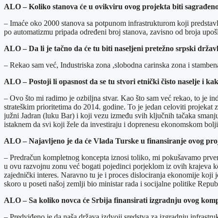
ALO – Koliko stanova će u ovikviru ovog projekta biti sagrađen
– Imaće oko 2000 stanova sa potpunom infrastrukturom koji predstavlj
po automatizmu pripada određeni broj stanova, zavisno od broja upošl
ALO – Da li je tačno da će tu biti naseljeni pretežno srpski državl
– Rekao sam već, Industriska zona ,slobodna carinska zona i stamben
ALO – Postoji li opasnost da se tu stvori etnički čisto naselje i 
– Ovo što mi radimo je ozbiljna stvar. Kao što sam već rekao, to je in
strateškim prioritetima do 2014. godine. To je jedan celoviti projeka
južni Jadran (luku Bar) i koji vezu između svih ključnih tačaka smanju
istaknem da svi koji žele da investiraju i doprenesu ekonomskom bolji
ALO – Najavljeno je da će Vlada Turske u finansiranje ovog proje
– Predračun kompletnog koncepta iznosi toliko, mi pokušavamo prvens
u ovu razvojnu zonu već bogati pojedinci porjeklom iz ovih krajeva koji
zajednički interes. Naravno tu je i proces dislociranja ekonomije ko
skoro u poseti našoj zemlji bio ministar rada i socijalne politike Rep
ALO – Sa koliko novca će Srbija finansirati izgradnju ovog kom
– Predviđeno je da naša država izdvoji sredstva za izgradnju infrastruk