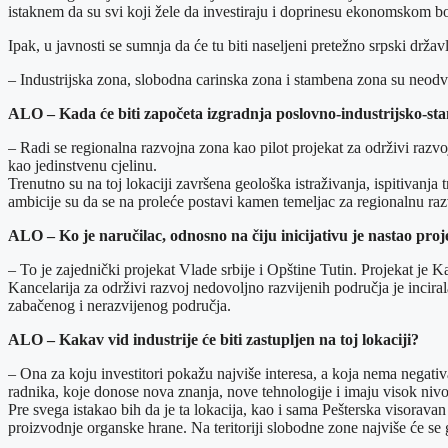
istaknem da su svi koji žele da investiraju i doprinesu ekonomskom bo
Ipak, u javnosti se sumnja da će tu biti naseljeni pretežno srpski drža
– Industrijska zona, slobodna carinska zona i stambena zona su neodv
ALO – Kada će biti započeta izgradnja poslovno-industrijsko-st
– Radi se regionalna razvojna zona kao pilot projekat za održivi razv
kao jedinstvenu cjelinu.
Trenutno su na toj lokaciji završena geološka istraživanja, ispitivanja 
ambicije su da se na proleće postavi kamen temeljac za regionalnu ra
ALO – Ko je naručilac, odnosno na čiju inicijativu je nastao pr
– To je zajednički projekat Vlade srbije i Opštine Tutin. Projekat je 
Kancelarija za održivi razvoj nedovoljno razvijenih područja je incira
zabačenog i nerazvijenog područja.
ALO – Kakav vid industrije će biti zastupljen na toj lokaciji?
– Ona za koju investitori pokažu najviše interesa, a koja nema negativ
radnika, koje donose nova znanja, nove tehnologije i imaju visok nivo
Pre svega istakao bih da je ta lokacija, kao i sama Pešterska visorav
proizvodnje organske hrane. Na teritoriji slobodne zone najviše će se g