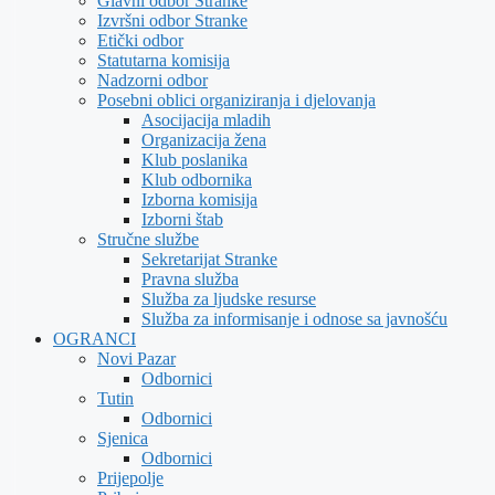
Glavni odbor Stranke
Izvršni odbor Stranke
Etički odbor
Statutarna komisija
Nadzorni odbor
Posebni oblici organiziranja i djelovanja
Asocijacija mladih
Organizacija žena
Klub poslanika
Klub odbornika
Izborna komisija
Izborni štab
Stručne službe
Sekretarijat Stranke
Pravna služba
Služba za ljudske resurse
Služba za informisanje i odnose sa javnošću
OGRANCI
Novi Pazar
Odbornici
Tutin
Odbornici
Sjenica
Odbornici
Prijepolje