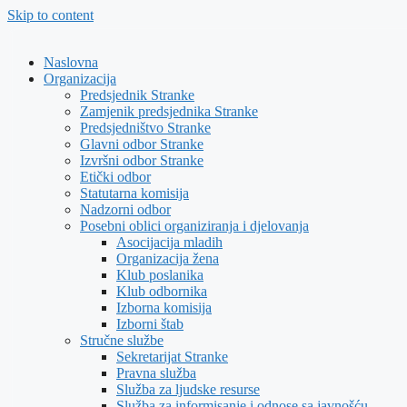
Skip to content
Naslovna
Organizacija
Predsjednik Stranke
Zamjenik predsjednika Stranke
Predsjedništvo Stranke
Glavni odbor Stranke
Izvršni odbor Stranke
Etički odbor
Statutarna komisija
Nadzorni odbor
Posebni oblici organiziranja i djelovanja
Asocijacija mladih
Organizacija žena
Klub poslanika
Klub odbornika
Izborna komisija
Izborni štab
Stručne službe
Sekretarijat Stranke
Pravna služba
Služba za ljudske resurse
Služba za informisanje i odnose sa javnošću