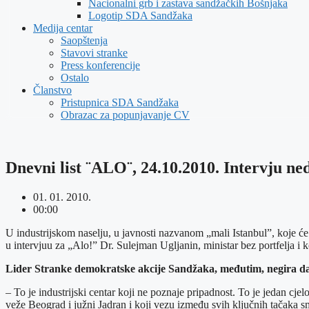
Nacionalni grb i zastava sandžačkih Bošnjaka
Logotip SDA Sandžaka
Medija centar
Saopštenja
Stavovi stranke
Press konferencije
Ostalo
Članstvo
Pristupnica SDA Sandžaka
Obrazac za popunjavanje CV
Dnevni list ¨ALO¨, 24.10.2010. Intervju ne
01. 01. 2010.
00:00
U industrijskom naselju, u javnosti nazvanom „mali Istanbul”, koje će
u intervjuu za „Alo!” Dr. Sulejman Ugljanin, ministar bez portfelja
Lider Stranke demokratske akcije Sandžaka, međutim, negira da je 
– To je industrijski centar koji ne poznaje pripadnost. To je jedan cj
veže Beograd i južni Jadran i koji vezu između svih ključnih tačaka sm