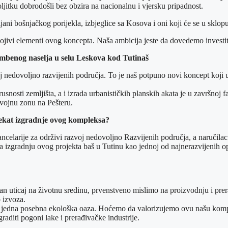
ljitku dobrodošli bez obzira na nacionalnu i vjersku pripadnost.
vljani bošnjačkog porijekla, izbjeglice sa Kosova i oni koji će se u sklo
ojivi elementi ovog koncepta. Naša ambicija jeste da dovedemo investi
ambenog naselja u selu Leskova kod Tutinaš
oj nedovoljno razvijenih područja. To je naš potpuno novi koncept koji 
trusnosti zemljišta, a i izrada urbanističkih planskih akata je u završno
zvojnu zonu na Pešteru.
ojekat izgradnje ovog kompleksa?
Kancelarije za održivi razvoj nedovoljno Razvijenih područja, a naručilac
la izgradnju ovog projekta baš u Tutinu kao jednoj od najnerazvijenih op
an uticaj na životnu sredinu, prvenstveno mislimo na proizvodnju i prera
 izvoza.
an jedna posebna ekološka oaza. Hoćemo da valorizujemo ovu našu kompat
raditi pogoni lake i prerađivačke industrije.