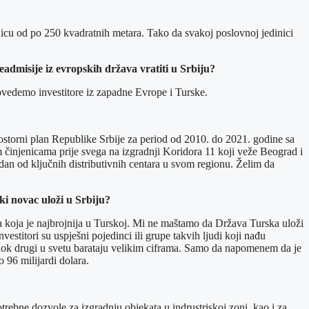
icu od po 250 kvadratnih metara. Tako da svakoj poslovnoj jedinici
readmisije iz evropskih država vratiti u Srbiju?
ovedemo investitore iz zapadne Evrope i Turske.
Prostorni plan Republike Srbije za period od 2010. do 2021. godine sa
m činjenicama prije svega na izgradnji Koridora 11 koji veže Beograd i
jedan od ključnih distributivnih centara u svom regionu. Želim da
ki novac uloži u Srbiju?
 koja je najbrojnija u Turskoj. Mi ne maštamo da Država Turska uloži
estitori su uspješni pojedinci ili grupe takvih ljudi koji nađu
 dok drugi u svetu barataju velikim ciframa. Samo da napomenem da je
 96 milijardi dolara.
otrebne dozvole za izgradnju objekata u indrustriskoj zoni, kao i za