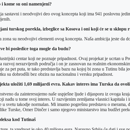
o i kome su oni namenjeni?
a sastavni i neodvojivi deo ovog koncepta koji ima 941 poslovnu jedin
jenih.
jani turskog porekla, izbeglice sa Kosova i oni koji će se u sklopu 
a zona su neodvojivi elementi ovog koncepta. Naša ambicija jeste da d
kakve bi posledice toga mogle da budu?
dustrijski centar koji ne poznaje pripadnost. Ovaj projekat je ucrtan u 
t za razvoj nerazvijenih područja i on je zasnovan na realnim ekonomski
je za pet puta, te tako predstavlja bazu na kojoj bi zona u Tutinu bila 
tku su dobrodšli bez obzira na nacionalnu i versku pripadnost.
kta uložiti 1,69 milijardi evra. Kakav interes ima Turska da ovoli
tveno da zainteresujemo naše uspješne ljude i dijasporu iz ovoga kraja
 nađu u tome svoj interes. U razvijenim zemljama vlasnici kapitala i inv
ji je u svetu takodje normalan. Mi imamo pogrešnu predstavu o merama,
ublike Turske, Omer Dinčer i samo njegovo ministarstvo ima budžet preko
pleksa kod Tutinaš
ture, ta vrednost je oko 40 miliona eura. Naravno Srbija će dati i sve p