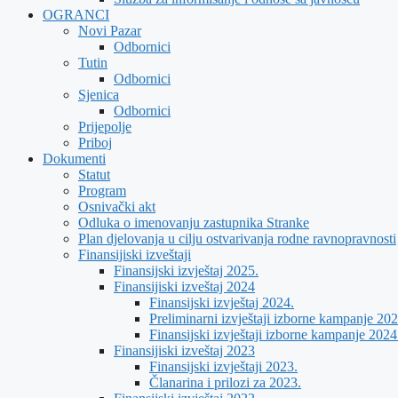
OGRANCI
Novi Pazar
Odbornici
Tutin
Odbornici
Sjenica
Odbornici
Prijepolje
Priboj
Dokumenti
Statut
Program
Osnivački akt
Odluka o imenovanju zastupnika Stranke
Plan djelovanja u cilju ostvarivanja rodne ravnopravnosti
Finansijiski izveštaji
Finansijski izvještaj 2025.
Finansijiski izveštaj 2024
Finansijski izvještaj 2024.
Preliminarni izvještaji izborne kampanje 202
Finansijski izvještaji izborne kampanje 2024
Finansijiski izveštaj 2023
Finansijski izvještaji 2023.
Članarina i prilozi za 2023.