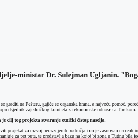
djelje-ministar Dr. Sulejman Ugljanin. "Bog
 se graditi na Pešteru, gajiće se organska hrana, a najveću pomoć, pored
 i kopredsjednik zajedničkog komiteta za ekonomske odnose sa Turskom.
cilj tog projekta stvaranje etnički čistog naselja.
eloviti projekat za razvoj nerazvijenih područja i on je zasnovan na rea
anjuje za pet puta, te predstavlja bazu na kojoj bi zona u Tutinu bila j