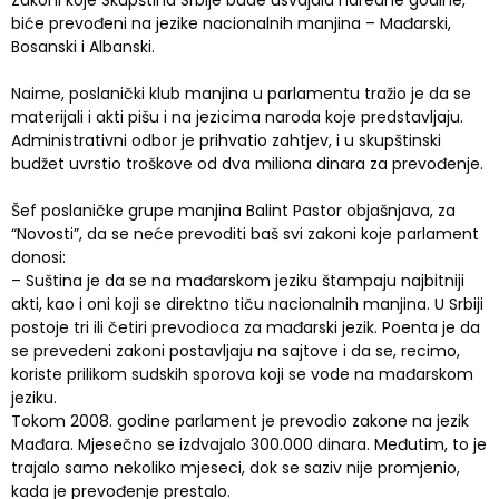
Zakoni koje Skupština Srbije bude usvajala naredne godine,
biće prevođeni na jezike nacionalnih manjina – Mađarski,
Bosanski i Albanski.
Naime, poslanički klub manjina u parlamentu tražio je da se
materijali i akti pišu i na jezicima naroda koje predstavljaju.
Administrativni odbor je prihvatio zahtjev, i u skupštinski
budžet uvrstio troškove od dva miliona dinara za prevođenje.
Šef poslaničke grupe manjina Balint Pastor objašnjava, za
“Novosti”, da se neće prevoditi baš svi zakoni koje parlament
donosi:
– Suština je da se na mađarskom jeziku štampaju najbitniji
akti, kao i oni koji se direktno tiču nacionalnih manjina. U Srbiji
postoje tri ili četiri prevodioca za mađarski jezik. Poenta je da
se prevedeni zakoni postavljaju na sajtove i da se, recimo,
koriste prilikom sudskih sporova koji se vode na mađarskom
jeziku.
Tokom 2008. godine parlament je prevodio zakone na jezik
Mađara. Mjesečno se izdvajalo 300.000 dinara. Međutim, to je
trajalo samo nekoliko mjeseci, dok se saziv nije promjenio,
kada je prevođenje prestalo.