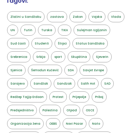
Tagovi:
Zločini u Sandžaku
zastava
Zakon
Vojska
Vlada
UN
Tutin
Turska
TIKA
Sulejman Ugljanin
Sud časti
Studenti
Štrpci
Status Sandžaka
Srebrenica
Srbija
sport
Skupština
Sjeverin
Sjenica
Šemsdun Kučević
SDA
Savjet Evrope
Sarajevo
Sandžak
Sandzak
Salih Hot
SAD
Redžep Tajjip Erdoan
Protest
Prijepolje
Priboj
Predsjedništvo
Palestina
Otpad
OSCE
Organizacija žena
OEBS
Novi Pazar
Nato