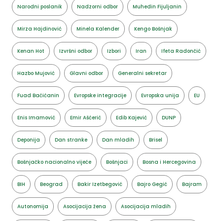
Narodni poslanik
Nadzorni odbor
Muhedin Fijuljanin
Mirza Hajdinović
Minela Kalender
Kengo Bošnjak
Kenan Hot
Izvršni odbor
Izbori
Iran
Ifeta Radončić
Hazbo Mujović
Glavni odbor
Generalni sekretar
Fuad Baćićanin
Evropske integracije
Evropska unija
EU
Enis Imamović
Emir Ašćerić
Edib Kajević
DUNP
Deponija
Dan stranke
Dan mladih
Brisel
Bošnjačko nacionalno vijeće
Bošnjaci
Bosna i Hercegovina
BIH
Beograd
Bakir Izetbegović
Bajro Gegić
Bajram
Autonomija
Asocijacija žena
Asocijacija mladih