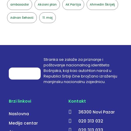
ambasador
Akcioni plan
AK Partija
Ahmedin Škrijelj
Adnan Šehović
11. maj
Stranka se zalaže za priznanje i
poštovanje nacionalnog identiteta
Bošnjaka, koji kao autohton narod u
Republici Srbiji čine brojčano izraženiju
manjinsku nacionalnu zajednicu.
Brzi linkovi
Kontakt
36300 Novi Pazar
Naslovna
020 313 032
Medija centar
020 313 033