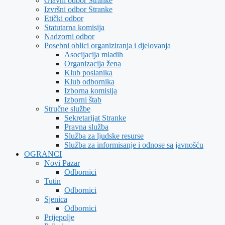
Glavni odbor Stranke
Izvršni odbor Stranke
Etički odbor
Statutarna komisija
Nadzorni odbor
Posebni oblici organiziranja i djelovanja
Asocijacija mladih
Organizacija žena
Klub poslanika
Klub odbornika
Izborna komisija
Izborni štab
Stručne službe
Sekretarijat Stranke
Pravna služba
Služba za ljudske resurse
Služba za informisanje i odnose sa javnošću
OGRANCI
Novi Pazar
Odbornici
Tutin
Odbornici
Sjenica
Odbornici
Prijepolje