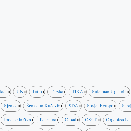
lada
UN
Tutin
Turska
TIKA
Sulejman Ugljanin
Sjenica
Šemsdun Kučević
SDA
Savjet Evrope
Sara
Predsjedništvo
Palestina
Otpad
OSCE
Organizacija