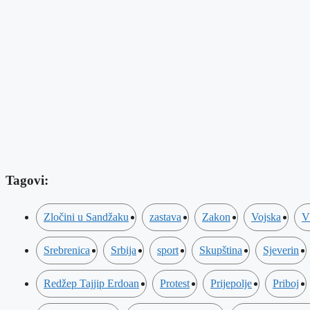
Tagovi:
Zločini u Sandžaku
zastava
Zakon
Vojska
V
Srebrenica
Srbija
sport
Skupština
Sjeverin
Redžep Tajjip Erdoan
Protest
Prijepolje
Priboj