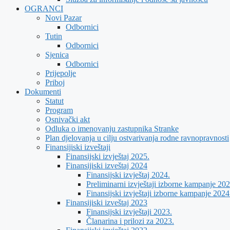
OGRANCI
Novi Pazar
Odbornici
Tutin
Odbornici
Sjenica
Odbornici
Prijepolje
Priboj
Dokumenti
Statut
Program
Osnivački akt
Odluka o imenovanju zastupnika Stranke
Plan djelovanja u cilju ostvarivanja rodne ravnopravnosti
Finansijiski izveštaji
Finansijski izvještaj 2025.
Finansijiski izveštaj 2024
Finansijski izvještaj 2024.
Preliminarni izvještaji izborne kampanje 202
Finansijski izvještaji izborne kampanje 2024
Finansijiski izveštaj 2023
Finansijski izvještaji 2023.
Članarina i prilozi za 2023.