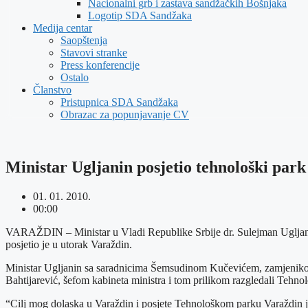
Nacionalni grb i zastava sandžačkih Bošnjaka
Logotip SDA Sandžaka
Medija centar
Saopštenja
Stavovi stranke
Press konferencije
Ostalo
Članstvo
Pristupnica SDA Sandžaka
Obrazac za popunjavanje CV
Ministar Ugljanin posjetio tehnološki par
01. 01. 2010.
00:00
VARAŽDIN – Ministar u Vladi Republike Srbije dr. Sulejman Ugljanin
posjetio je u utorak Varaždin.
Ministar Ugljanin sa saradnicima Šemsudinom Kučevićem, zamjenikom 
Bahtijarević, šefom kabineta ministra i tom prilikom razgledali Tehno
“Cilj mog dolaska u Varaždin i posjete Tehnološkom parku Varaždin je