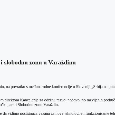
k i slobodnu zonu u Varaždinu
, na povratku s međunarodne konferencije u Sloveniji „Srbija na putu
direktora Kancelarije za održivi razvoj nedovoljno razvijenih podru
loški park i Slobodnu zonu Varaždin.
 da vidimo postignuća vezana za nove tehnologije i funkcionisanje teh