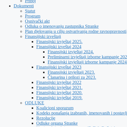
Priboj
Dokumenti
Statut
Program
Osnivački akt
Odluka o imenovanju zastupnika Stranke
Plan djelovanja u cilju ostvarivanja rodne ravnopravnosti
Finansijiski izveštaji
Finansijski izvještaj 2025.
Finansijiski izveštaj 2024
Finansijski izvještaj 2024.
Preliminarni izvještaji izborne kampanje 202
Finansijski izvještaji izborne kampanje 2024
Finansijiski izveštaj 2023
Finansijski izvještaji 2023.
Članarina i prilozi za 2023.
Finansijski izvještaj 2022
Finansijski izvještaj 2021.
Finansijski izvještaj 2020.
Finansijski izvještaj 2019.
ODLUKE
Koalicioni sporazum
Kodeks ponašanja izabranih, imenovanih i postavl
Rezolucije
Odluke organa Stranke