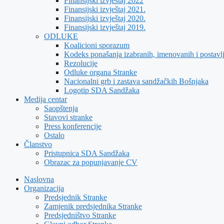
Finansijski izvještaj 2022
Finansijski izvještaj 2021.
Finansijski izvještaj 2020.
Finansijski izvještaj 2019.
ODLUKE
Koalicioni sporazum
Kodeks ponašanja izabranih, imenovanih i postavl
Rezolucije
Odluke organa Stranke
Nacionalni grb i zastava sandžačkih Bošnjaka
Logotip SDA Sandžaka
Medija centar
Saopštenja
Stavovi stranke
Press konferencije
Ostalo
Članstvo
Pristupnica SDA Sandžaka
Obrazac za popunjavanje CV
Naslovna
Organizacija
Predsjednik Stranke
Zamjenik predsjednika Stranke
Predsjedništvo Stranke