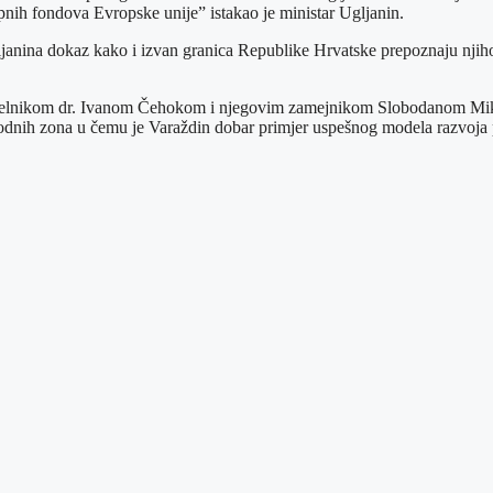
pnih fondova Evropske unije” istakao je ministar Ugljanin.
janina dokaz kako i izvan granica Republike Hrvatske prepoznaju njihov
načelnikom dr. Ivanom Čehokom i njegovim zamejnikom Slobodanom Mik
bodnih zona u čemu je Varaždin dobar primjer uspešnog modela razvoja