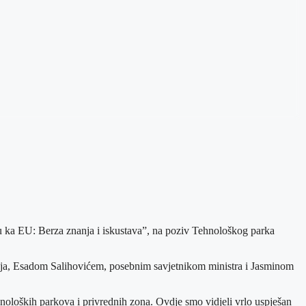
 ka EU: Berza znanja i iskustava”, na poziv Tehnološkog parka
čja, Esadom Salihovićem, posebnim savjetnikom ministra i Jasminom
noloških parkova i privrednih zona. Ovdje smo vidjeli vrlo uspješan