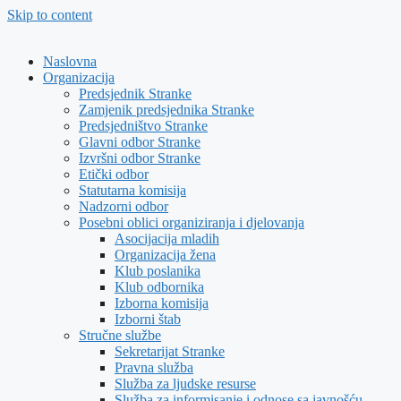
Skip to content
Naslovna
Organizacija
Predsjednik Stranke
Zamjenik predsjednika Stranke
Predsjedništvo Stranke
Glavni odbor Stranke
Izvršni odbor Stranke
Etički odbor
Statutarna komisija
Nadzorni odbor
Posebni oblici organiziranja i djelovanja
Asocijacija mladih
Organizacija žena
Klub poslanika
Klub odbornika
Izborna komisija
Izborni štab
Stručne službe
Sekretarijat Stranke
Pravna služba
Služba za ljudske resurse
Služba za informisanje i odnose sa javnošću