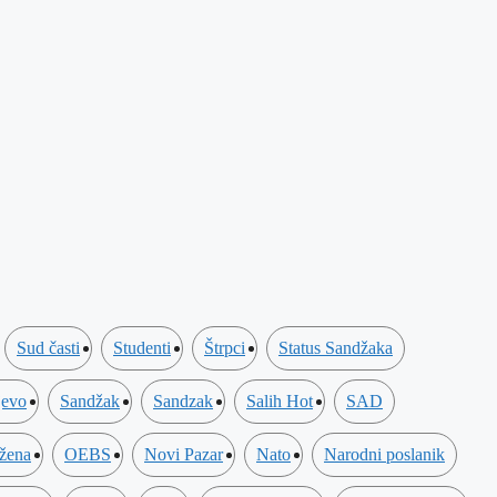
Sud časti
Studenti
Štrpci
Status Sandžaka
jevo
Sandžak
Sandzak
Salih Hot
SAD
 žena
OEBS
Novi Pazar
Nato
Narodni poslanik