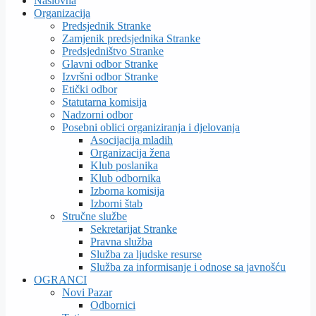
Naslovna
Organizacija
Predsjednik Stranke
Zamjenik predsjednika Stranke
Predsjedništvo Stranke
Glavni odbor Stranke
Izvršni odbor Stranke
Etički odbor
Statutarna komisija
Nadzorni odbor
Posebni oblici organiziranja i djelovanja
Asocijacija mladih
Organizacija žena
Klub poslanika
Klub odbornika
Izborna komisija
Izborni štab
Stručne službe
Sekretarijat Stranke
Pravna služba
Služba za ljudske resurse
Služba za informisanje i odnose sa javnošću
OGRANCI
Novi Pazar
Odbornici