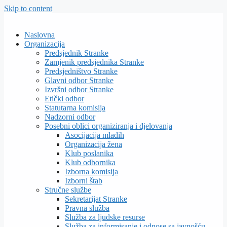
Skip to content
Naslovna
Organizacija
Predsjednik Stranke
Zamjenik predsjednika Stranke
Predsjedništvo Stranke
Glavni odbor Stranke
Izvršni odbor Stranke
Etički odbor
Statutarna komisija
Nadzorni odbor
Posebni oblici organiziranja i djelovanja
Asocijacija mladih
Organizacija žena
Klub poslanika
Klub odbornika
Izborna komisija
Izborni štab
Stručne službe
Sekretarijat Stranke
Pravna služba
Služba za ljudske resurse
Služba za informisanje i odnose sa javnošću