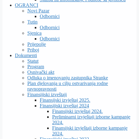
OGRANCI
Novi Pazar
Odbornici
Tutin
Odbornici
Sjenica
Odbornici
Prijepolje
Priboj
Dokumenti
Statut
Program
Osnivački akt
Odluka o imenovanju zastupnika Stranke
Plan djelovanja u cilju ostvarivanja rodne
ravnopravnosti
Finansijiski izveštaji
Finansijski izvještaj 2025.
Finansijiski izveštaj 2024
Finansijski izvještaj 2024.
Preliminarni izvještaji izborne kampanje
2024.
Finansijski izvještaji izborne kampanje
2024.