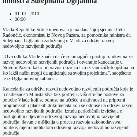
ministra Sulejmana Ugljanina
01. 01. 2010.
00:00
Vlada Republike Srbije imenovala je na današnjoj sjednici Ifetu
Radončić, ekonomistu iz Novog Pazara, za pomoćnika ministra dr.
Sulejmana Ugljanina zaduženog u Vladi za održivi razvoj
nedovoljno razvijenih područja.
“Ova odluka Vlade znači i da će se omogućiti pristup fondovima za
razvoj nedovoljno razvijenih područja i otvaranje kancelarije u
Novom Pazaru kako bi pravna i fizička lica iz sandžačkih opština na
što lakši način mogli da apliciraju sa svojim projektima”, saopšteno
je iz Ugljaninovog kabineta.
Kancelarija za održivi razvoj nedovoljno razvijenih područja koja je
u nadležnosti Ministarstva bez portfelja, vrši stručne poslove za
potrebe Vlade koji se odnose na učešće u aktivnosti na pripremi
programskih i planskih dokumenata koji se odnose na održivi razvoj
nedovoljno razvijenih područja, izradu periodičnih izvještaja o
postignutim ciljevima održivog razvoja nedovoljno razvijenih
područja, davanje mišljenja u procesu razvoja zakonodavstva,
politike, mjera i indikatora održivog razvoja nedovoljno razvijenih
područja.