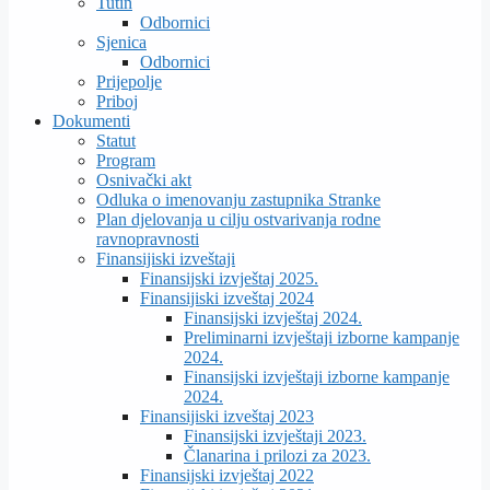
Tutin
Odbornici
Sjenica
Odbornici
Prijepolje
Priboj
Dokumenti
Statut
Program
Osnivački akt
Odluka o imenovanju zastupnika Stranke
Plan djelovanja u cilju ostvarivanja rodne
ravnopravnosti
Finansijiski izveštaji
Finansijski izvještaj 2025.
Finansijiski izveštaj 2024
Finansijski izvještaj 2024.
Preliminarni izvještaji izborne kampanje
2024.
Finansijski izvještaji izborne kampanje
2024.
Finansijiski izveštaj 2023
Finansijski izvještaji 2023.
Članarina i prilozi za 2023.
Finansijski izvještaj 2022