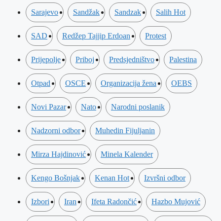
Sarajevo
Sandžak
Sandzak
Salih Hot
SAD
Redžep Tajjip Erdoan
Protest
Prijepolje
Priboj
Predsjedništvo
Palestina
Otpad
OSCE
Organizacija žena
OEBS
Novi Pazar
Nato
Narodni poslanik
Nadzorni odbor
Muhedin Fijuljanin
Mirza Hajdinović
Minela Kalender
Kengo Bošnjak
Kenan Hot
Izvršni odbor
Izbori
Iran
Ifeta Radončić
Hazbo Mujović