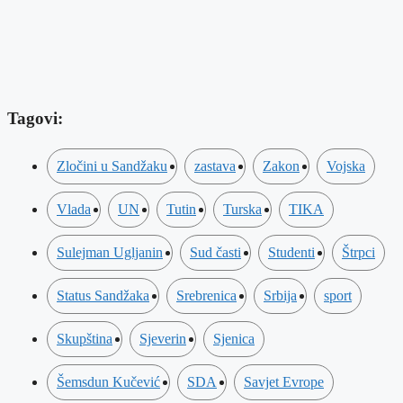
Tagovi:
Zločini u Sandžaku
zastava
Zakon
Vojska
Vlada
UN
Tutin
Turska
TIKA
Sulejman Ugljanin
Sud časti
Studenti
Štrpci
Status Sandžaka
Srebrenica
Srbija
sport
Skupština
Sjeverin
Sjenica
Šemsdun Kučević
SDA
Savjet Evrope