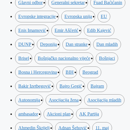
Glavni odbor
Generalni sekretar
Fuad Baćićanin
Evropske integracije
Evropska unija
EU
Enis Imamović
Emir Ašćerić
Edib Kajević
DUNP
Deponija
Dan stranke
Dan mladih
Brisel
Bošnjačko nacionalno vijeće
Bošnjaci
Bosna i Hercegovina
BIH
Beograd
Bakir Izetbegović
Bajro Gegić
Bajram
Autonomija
Asocijacija žena
Asocijacija mladih
ambasador
Akcioni plan
AK Partija
Ahmedin Škrijelj
Adnan Šehović
11. maj