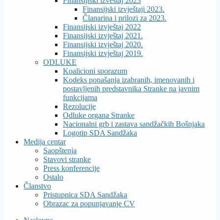
Finansijiski izveštaj 2023
Finansijski izvještaji 2023.
Članarina i prilozi za 2023.
Finansijski izvještaj 2022
Finansijski izvještaj 2021.
Finansijski izvještaj 2020.
Finansijski izvještaj 2019.
ODLUKE
Koalicioni sporazum
Kodeks ponašanja izabranih, imenovanih i
postavljenih predstavnika Stranke na javnim
funkcijama
Rezolucije
Odluke organa Stranke
Nacionalni grb i zastava sandžačkih Bošnjaka
Logotip SDA Sandžaka
Medija centar
Saopštenja
Stavovi stranke
Press konferencije
Ostalo
Članstvo
Pristupnica SDA Sandžaka
Obrazac za popunjavanje CV