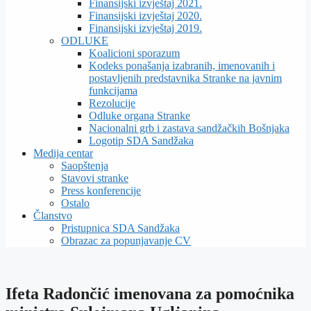
Finansijski izvještaj 2021.
Finansijski izvještaj 2020.
Finansijski izvještaj 2019.
ODLUKE
Koalicioni sporazum
Kodeks ponašanja izabranih, imenovanih i
postavljenih predstavnika Stranke na javnim
funkcijama
Rezolucije
Odluke organa Stranke
Nacionalni grb i zastava sandžačkih Bošnjaka
Logotip SDA Sandžaka
Medija centar
Saopštenja
Stavovi stranke
Press konferencije
Ostalo
Članstvo
Pristupnica SDA Sandžaka
Obrazac za popunjavanje CV
Ifeta Radončić imenovana za pomoćnika