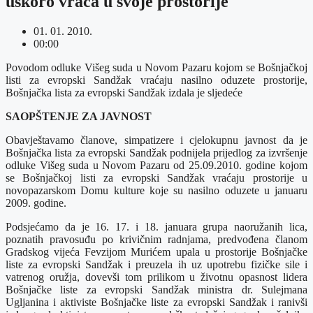
uskoro vraća u svoje prostorije
01. 01. 2010.
00:00
Povodom odluke Višeg suda u Novom Pazaru kojom se Bošnjačkoj
listi za evropski Sandžak vraćaju nasilno oduzete prostorije,
Bošnjačka lista za evropski Sandžak izdala je sljedeće
SAOPŠTENJE ZA JAVNOST
Obavještavamo članove, simpatizere i cjelokupnu javnost da je
Bošnjačka lista za evropski Sandžak podnijela prijedlog za izvršenje
odluke Višeg suda u Novom Pazaru od 25.09.2010. godine kojom
se Bošnjačkoj listi za evropski Sandžak vraćaju prostorije u
novopazarskom Domu kulture koje su nasilno oduzete u januaru
2009. godine.
Podsjećamo da je 16. 17. i 18. januara grupa naoružanih lica,
poznatih pravosuđu po krivičnim radnjama, predvođena članom
Gradskog vijeća Fevzijom Murićem upala u prostorije Bošnjačke
liste za evropski Sandžak i preuzela ih uz upotrebu fizičke sile i
vatrenog oružja, dovevši tom prilikom u životnu opasnost lidera
Bošnjačke liste za evropski Sandžak ministra dr. Sulejmana
Ugljanina i aktiviste Bošnjačke liste za evropski Sandžak i ranivši