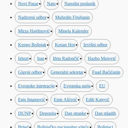
Novi Pazar
Nato
Narodni poslanik
Nadzorni odbor
Muhedin Fijuljanin
Mirza Hajdinović
Minela Kalender
Kengo Bošnjak
Kenan Hot
Izvršni odbor
Izbori
Iran
Ifeta Radončić
Hazbo Mujović
Glavni odbor
Generalni sekretar
Fuad Baćićanin
Evropske integracije
Evropska unija
EU
Enis Imamović
Emir Ašćerić
Edib Kajević
DUNP
Deponija
Dan stranke
Dan mladih
Brisel
Bošnjačko nacionalno vijeće
Bošnjaci