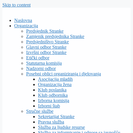
Skip to content
Naslovna
Organizacija
Predsjednik Stranke
Zamjenik predsjednika Stranke
Predsjedništvo Stranke
Glavni odbor Stranke
Izvršni odbor Stranke
Etički odbor
Statutarna komisija
Nadzorni odbor
Posebni oblici organiziranja i djelovanja
Asocijacija mladih
Organizacija žena
Klub poslanika
Klub odbornika
Izborna komisija
Izborni štab
Stručne službe
Sekretarijat Stranke
Pravna služba
Služba za ljudske resurse
Služba za informisanje i odnose sa javnošću