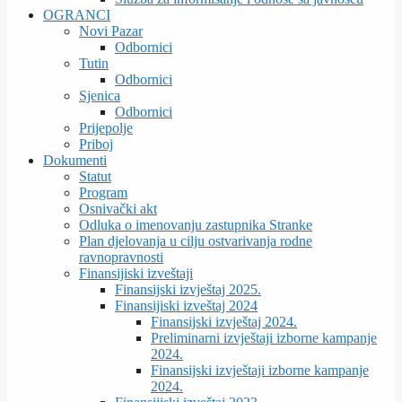
OGRANCI
Novi Pazar
Odbornici
Tutin
Odbornici
Sjenica
Odbornici
Prijepolje
Priboj
Dokumenti
Statut
Program
Osnivački akt
Odluka o imenovanju zastupnika Stranke
Plan djelovanja u cilju ostvarivanja rodne
ravnopravnosti
Finansijiski izveštaji
Finansijski izvještaj 2025.
Finansijiski izveštaj 2024
Finansijski izvještaj 2024.
Preliminarni izvještaji izborne kampanje
2024.
Finansijski izvještaji izborne kampanje
2024.