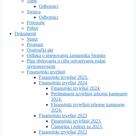
Tutin
Odbornici
Sjenica
Odbornici
Prijepolje
Priboj
Dokumenti
Statut
Program
Osnivački akt
Odluka o imenovanju zastupnika Stranke
Plan djelovanja u cilju ostvarivanja rodne
ravnopravnosti
Finansijiski izveštaji
Finansijski izvještaj 2025.
Finansijiski izveštaj 2024
Finansijski izvještaj 2024.
Preliminarni izvještaji izborne kampanje
2024.
Finansijski izvještaji izborne kampanje
2024.
Finansijiski izveštaj 2023
Finansijski izvještaji 2023.
Članarina i prilozi za 2023.
Finansijski izvještaj 2022