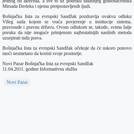
jednog od aktivista, a sve to uz podršku tadašnjeg gradonačelnika
Mirsada Đerleka i njemu pretpostavljenih ljudi.
Bošnjačka lista za evropski Sandžak pozdravlja ovakvu odluku
Višeg suda kojom se vraća povjerenje u institucije sistema,
pravosuđe i pravnu državu. Ovom odlukom se, takođe, svima šalje
poruka da nije moguće primjenom najbrutalnijih nasilnih metoda
uzurpirati tuđa prava.
Bošnjačka lista za evropski Sandžak očekuje da će uskoro ponovo
moći nesmetano da koristi svoje prostorije.
Novi Pazar Bošnjačka lista za evropski Sandžak
11.04.2011. godine Informativna služba
Novi Pazar