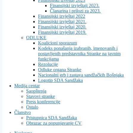
Finansijiski izveštaj 2023
Finansijski izvještaji 2023.
Članarina i prilozi za 2023.
Finansijski izvještaj 2022
Finansijski izvještaj 2021.
Finansijski izvještaj 2020.
Finansijski izvještaj 2019.
ODLUKE
Koalicioni sporazum
Kodeks ponašanja izabranih, imenovanih i
postavljenih predstavnika Stranke na javnim
funkcijama
Rezolucije
Odluke organa Stranke
Nacionalni grb i zastava sandžačkih Bošnjaka
Logotip SDA Sandžaka
Medija centar
Saopštenja
Stavovi stranke
Press konferencije
Ostalo
Članstvo
Pristupnica SDA Sandžaka
Obrazac za popunjavanje CV