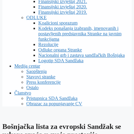
Finansijski izvještaj 2021.
Finansijski izvještaj 2020.
Finansijski izvještaj 2019.
ODLUKE
Koalicioni sporazum
Kodeks ponašanja izabranih, imenovanih i
postavljenih predstavnika Stranke na javnim
funkcijama
Rezolucije
Odluke organa Stranke
Nacionalni grb i zastava sandžačkih Bošnjaka
Logotip SDA Sandžaka
Medija centar
Saopštenja
Stavovi stranke
Press konferencije
Ostalo
Članstvo
Pristupnica SDA Sandžaka
Obrazac za popunjavanje CV
Bošnjačka lista za evropski Sandžak se