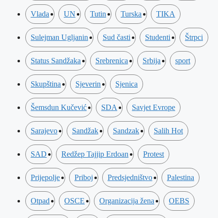
Vlada
UN
Tutin
Turska
TIKA
Sulejman Ugljanin
Sud časti
Studenti
Štrpci
Status Sandžaka
Srebrenica
Srbija
sport
Skupština
Sjeverin
Sjenica
Šemsdun Kučević
SDA
Savjet Evrope
Sarajevo
Sandžak
Sandzak
Salih Hot
SAD
Redžep Tajjip Erdoan
Protest
Prijepolje
Priboj
Predsjedništvo
Palestina
Otpad
OSCE
Organizacija žena
OEBS