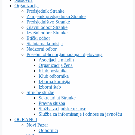
Naslovna
Organizacija
Predsjednik Stranke
Zamjenik predsjednika Stranke
Predsjedništvo Stranke
Glavni odbor Stranke
Izvršni odbor Stranke
Etički odbor
Statutarna komisija
Nadzorni odbor
Posebni oblici organiziranja i djelovanja
Asocijacija mladih
Organizacija žena
Klub poslanika
Klub odbornika
Izborna komisija
Izborni štab
Stručne službe
Sekretarijat Stranke
Pravna služba
Služba za ljudske resurse
Služba za informisanje i odnose sa javnošću
OGRANCI
Novi Pazar
Odbornici