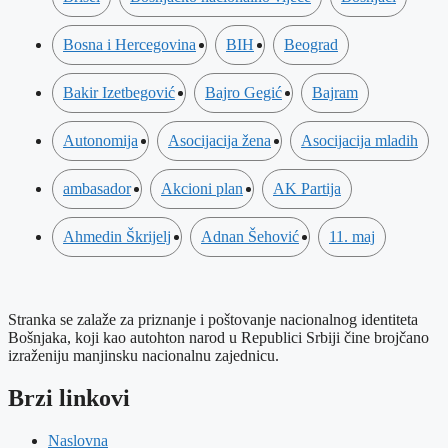
Bosna i Hercegovina
BIH
Beograd
Bakir Izetbegović
Bajro Gegić
Bajram
Autonomija
Asocijacija žena
Asocijacija mladih
ambasador
Akcioni plan
AK Partija
Ahmedin Škrijelj
Adnan Šehović
11. maj
Stranka se zalaže za priznanje i poštovanje nacionalnog identiteta
Bošnjaka, koji kao autohton narod u Republici Srbiji čine brojčano
izraženiju manjinsku nacionalnu zajednicu.
Brzi linkovi
Naslovna