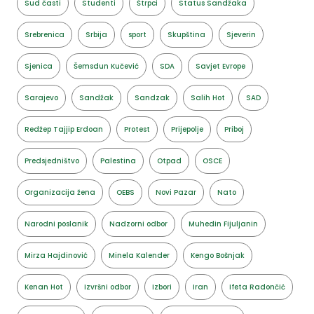
Sud časti
Studenti
Štrpci
Status Sandžaka
Srebrenica
Srbija
sport
Skupština
Sjeverin
Sjenica
Šemsdun Kučević
SDA
Savjet Evrope
Sarajevo
Sandžak
Sandzak
Salih Hot
SAD
Redžep Tajjip Erdoan
Protest
Prijepolje
Priboj
Predsjedništvo
Palestina
Otpad
OSCE
Organizacija žena
OEBS
Novi Pazar
Nato
Narodni poslanik
Nadzorni odbor
Muhedin Fijuljanin
Mirza Hajdinović
Minela Kalender
Kengo Bošnjak
Kenan Hot
Izvršni odbor
Izbori
Iran
Ifeta Radončić