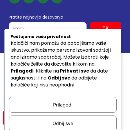
Pratite najnovija dešavanja
OK
Poštujemo vašu privatnost
Kolačići nam pomažu da poboljšamo vaše
© 2026. SVA PRAVA ZADRŽANA www.sda.rs
iskustvo, prikažemo personalizovani sadržaj i
analiziramo saobraćaj. Možete izabrati koje
kolačiće želite da dozvolite klikom na
Prilagodi
. Kliknite na
Prihvati sve
da date
saglasnost ili na
Odbij sve
da odbijete
kolačiće koji nisu neophodni.
Prilagodi
Pretraži
Odbij sve