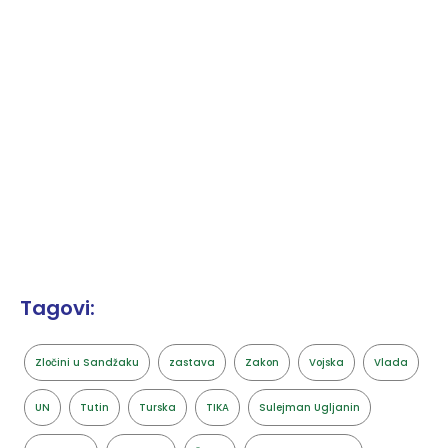
Tagovi:
Zločini u Sandžaku
zastava
Zakon
Vojska
Vlada
UN
Tutin
Turska
TIKA
Sulejman Ugljanin