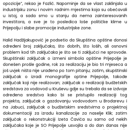
opozicije”, rekao je Fazlić. Napominje da se vlast zaklinjala u
industrijsku zonu i novim radnim mjestima koja su obećavali
u istoj, a sada smo u stanju da nema zainteresovanih
investitora, a sve je to posledica loše političke klime u
Prijepolju i slabe promocije industrijske zone.
Halid Hadžijakupović je podsetio da Skupština opštine donosi
određeni broj zaključaka, što dobrih, što loših, ali osnovni
problem kod tih zaključaka je što se ti zaključci ne sprovode.
Skupštinski zaključak o izmeni simbola opštine Prijepolje je
donešen prošle godine, rok za realizaciju je bio tri mjeseca a
još uvjek ništa nije urađeno po tom pitanju; zatim, skupštinski
zaključak o izradi monografije optine Prijepolje, takođe
zaključak koji nije realizovan; zaključak o realizaciji budžetskih
sredstava za vodovod u Kruševu gdje su trebala da se izdvoje
određena sredstva kako bi se pristupilo realizaciji tog
projekta, zaključak o gazdovanju vodovodom u Brodarevu i
na Jabuci, zaključak o budžetskim sredstvima o projektnoj
dokumentaciji za izradu kanalizacije za naselje Klik; zatim
zaključak o rekonstrukciji Izeta Čavića su samo od nekih
zaključaka koje je SO Prijepolje usvojila a do dan danas nije