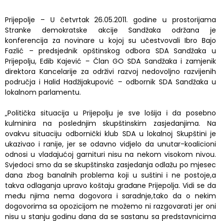
Prijepolje – U četvrtak 26.05.2011. godine u prostorijama
Stranke demokratske akcije Sandžaka održana je
konferencija za novinare u kojoj su učestvovali Ibro Bajo
Fazlić – predsjednik opštinskog odbora SDA Sandžaka u
Prijepolju, Edib Kajević – Član GO SDA Sandžaka i zamjenik
direktora Kancelarije za održivi razvoj nedovoljno razvijenih
područja i Halid Hadžijakupović – odbornik SDA Sandžaka u
lokalnom parlamentu.
„Politička situacija u Prijepolju je sve lošija i da posebno
kulminira na poslednjim skupštinskim zasjedanjima. Na
ovakvu situaciju odbornički klub SDA u lokalnoj Skupštini je
ukazivao i ranije, jer se odavno vidjelo da unutar-koalicioni
odnosi u vladajućoj garnituri nisu na nekom visokom nivou.
Svjedoci smo da se skupštinska zasjedanja odlažu po mjesec
dana zbog banalnih problema koji u suštini i ne postoje,a
takva odlaganja upravo koštaju građane Prijepolja. Vidi se da
među njima nema dogovora i saradnje,tako da o nekim
dogovorima sa opozicijom ne možemo ni razgovarati jer oni
nisu u stanju godinu dana da se sastanu sa predstavnicima