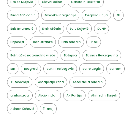
Hazbo Mujović
Glavni odbor
Generalni sekretar
Fuad Baćićanin
Evropske integracije
Evropska unija
EU
Enis Imamović
Emir Ašćerić
Edib Kajević
DUNP
Deponija
Dan stranke
Dan mladih
Brisel
Bošnjačko nacionalno vijeće
Bošnjaci
Bosna i Hercegovina
BIH
Beograd
Bakir Izetbegović
Bajro Gegić
Bajram
Autonomija
Asocijacija žena
Asocijacija mladih
ambasador
Akcioni plan
AK Partija
Ahmedin Škrijelj
Adnan Šehović
11. maj