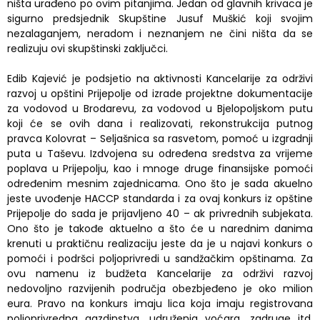
ništa urađeno po ovim pitanjima. Jedan od glavnih krivaca je
sigurno predsjednik Skupštine Jusuf Muškić koji svojim
nezalaganjem, neradom i neznanjem ne čini ništa da se
realizuju ovi skupštinski zaključci.
Edib Kajević je podsjetio na aktivnosti Kancelarije za održivi
razvoj u opštini Prijepolje od izrade projektne dokumentacije
za vodovod u Brodarevu, za vodovod u Bjelopoljskom putu
koji će se ovih dana i realizovati, rekonstrukcija putnog
pravca Kolovrat – Seljašnica sa rasvetom, pomoć u izgradnji
puta u Taševu. Izdvojena su određena sredstva za vrijeme
poplava u Prijepolju, kao i mnoge druge finansijske pomoći
određenim mesnim zajednicama. Ono što je sada akuelno
jeste uvođenje HACCP standarda i za ovaj konkurs iz opštine
Prijepolje do sada je prijavljeno 40 – ak privrednih subjekata.
Ono što je takođe aktuelno a što će u narednim danima
krenuti u praktičnu realizaciju jeste da je u najavi konkurs o
pomoći i podršci poljoprivredi u sandžačkim opštinama. Za
ovu namenu iz budžeta Kancelarije za održivi razvoj
nedovoljno razvijenih područja obezbjeđeno je oko milion
eura. Pravo na konkurs imaju lica koja imaju registrovana
poljoprivredna gazdinstva, udruženja voćara, zadruge itd.