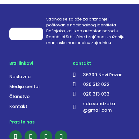
Stranka se zalaže za priznanje i
poštovanje nacionalnog identiteta
Bošnjaka, koji kao autohton narod u
Republici Srbiji čine brojčano izraženiju
manjinsku nacionalnu zajednicu.
Brzi linkovi
Kontakt
36300 Novi Pazar
Naslovna
020 313 032
Medija centar
020 313 033
Članstvo
sda.sandzaka
Kontakt
@gmail.com
Pratite nas