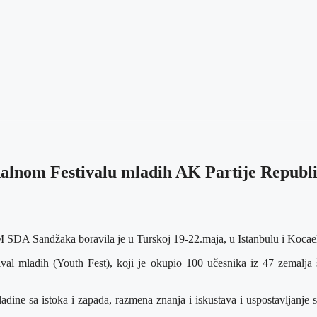
alnom Festivalu mladih AK Partije Republ
M SDA Sandžaka boravila je u Turskoj 19-22.maja, u Istanbulu i Kocael
tival mladih (Youth Fest), koji je okupio 100 učesnika iz 47 zemalj
mladine sa istoka i zapada, razmena znanja i iskustava i uspostavljanj