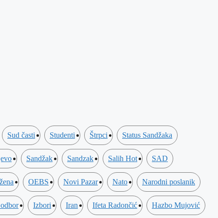
Sud časti
Studenti
Štrpci
Status Sandžaka
jevo
Sandžak
Sandzak
Salih Hot
SAD
 žena
OEBS
Novi Pazar
Nato
Narodni poslanik
 odbor
Izbori
Iran
Ifeta Radončić
Hazbo Mujović