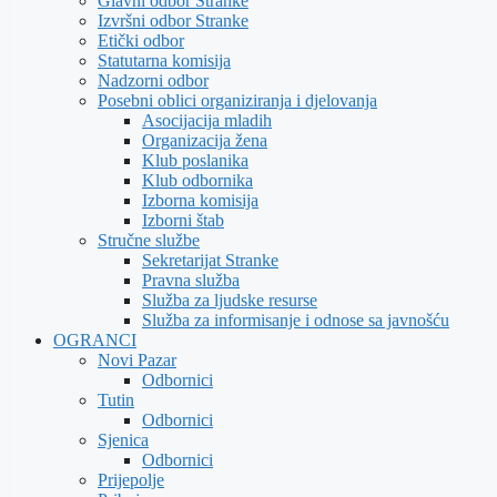
Glavni odbor Stranke
Izvršni odbor Stranke
Etički odbor
Statutarna komisija
Nadzorni odbor
Posebni oblici organiziranja i djelovanja
Asocijacija mladih
Organizacija žena
Klub poslanika
Klub odbornika
Izborna komisija
Izborni štab
Stručne službe
Sekretarijat Stranke
Pravna služba
Služba za ljudske resurse
Služba za informisanje i odnose sa javnošću
OGRANCI
Novi Pazar
Odbornici
Tutin
Odbornici
Sjenica
Odbornici
Prijepolje