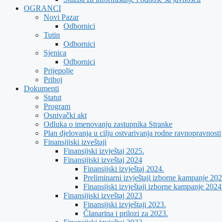
OGRANCI
Novi Pazar
Odbornici
Tutin
Odbornici
Sjenica
Odbornici
Prijepolje
Priboj
Dokumenti
Statut
Program
Osnivački akt
Odluka o imenovanju zastupnika Stranke
Plan djelovanja u cilju ostvarivanja rodne ravnopravnosti
Finansijiski izveštaji
Finansijski izvještaj 2025.
Finansijiski izveštaj 2024
Finansijski izvještaj 2024.
Preliminarni izvještaji izborne kampanje 202
Finansijski izvještaji izborne kampanje 2024
Finansijiski izveštaj 2023
Finansijski izvještaji 2023.
Članarina i prilozi za 2023.