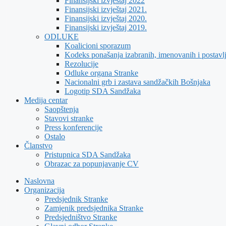
Finansijski izvještaj 2022
Finansijski izvještaj 2021.
Finansijski izvještaj 2020.
Finansijski izvještaj 2019.
ODLUKE
Koalicioni sporazum
Kodeks ponašanja izabranih, imenovanih i postavl
Rezolucije
Odluke organa Stranke
Nacionalni grb i zastava sandžačkih Bošnjaka
Logotip SDA Sandžaka
Medija centar
Saopštenja
Stavovi stranke
Press konferencije
Ostalo
Članstvo
Pristupnica SDA Sandžaka
Obrazac za popunjavanje CV
Naslovna
Organizacija
Predsjednik Stranke
Zamjenik predsjednika Stranke
Predsjedništvo Stranke