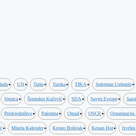
lada
UN
Tutin
Turska
TIKA
Sulejman Ugljanin
Sjenica
Šemsdun Kučević
SDA
Savjet Evrope
Sara
Predsjedništvo
Palestina
Otpad
OSCE
Organizacija
ić
Minela Kalender
Kengo Bošnjak
Kenan Hot
Izvršni