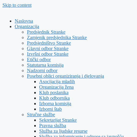
Skip to content
Naslovna
Organizacija
Predsjednik Stranke
Zamjenik predsjednika Stranke
Predsjedništvo Stranke
Glavni odbor Stranke
Izvršni odbor Stranke
Etički odbor
Statutarna komisija
Nadzorni odbor
Posebni oblici organiziranja i djelovanja
Asocijacija mladih
Organizacija žena
Klub poslanika
Klub odbornika
Izborna komisija
Izborni štab
Stručne službe
Sekretarijat Stranke
Pravna služba
Služba za ljudske resurse
Služba za informisanje i odnose sa javnošću