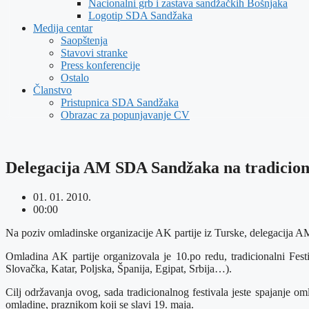
Nacionalni grb i zastava sandžačkih Bošnjaka
Logotip SDA Sandžaka
Medija centar
Saopštenja
Stavovi stranke
Press konferencije
Ostalo
Članstvo
Pristupnica SDA Sandžaka
Obrazac za popunjavanje CV
Delegacija AM SDA Sandžaka na tradicion
01. 01. 2010.
00:00
Na poziv omladinske organizacije AK partije iz Turske, delegacija A
Omladina AK partije organizovala je 10.po redu, tradicionalni Fes
Slovačka, Katar, Poljska, Španija, Egipat, Srbija…).
Cilj održavanja ovog, sada tradicionalnog festivala jeste spajanje o
omladine, praznikom koji se slavi 19. maja.