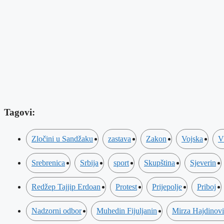
Tagovi:
Zločini u Sandžaku
zastava
Zakon
Vojska
V
Srebrenica
Srbija
sport
Skupština
Sjeverin
Redžep Tajjip Erdoan
Protest
Prijepolje
Priboj
Nadzorni odbor
Muhedin Fijuljanin
Mirza Hajdinov