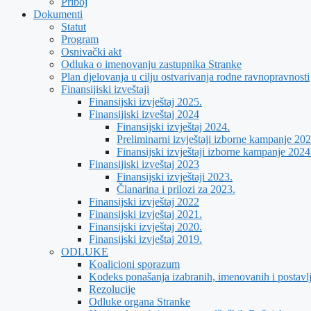
Priboj
Dokumenti
Statut
Program
Osnivački akt
Odluka o imenovanju zastupnika Stranke
Plan djelovanja u cilju ostvarivanja rodne ravnopravnosti
Finansijiski izveštaji
Finansijski izvještaj 2025.
Finansijiski izveštaj 2024
Finansijski izvještaj 2024.
Preliminarni izvještaji izborne kampanje 202
Finansijski izvještaji izborne kampanje 2024
Finansijiski izveštaj 2023
Finansijski izvještaji 2023.
Članarina i prilozi za 2023.
Finansijski izvještaj 2022
Finansijski izvještaj 2021.
Finansijski izvještaj 2020.
Finansijski izvještaj 2019.
ODLUKE
Koalicioni sporazum
Kodeks ponašanja izabranih, imenovanih i postavl
Rezolucije
Odluke organa Stranke