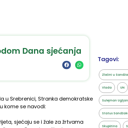
vodom Dana sjećanja
Tagovi:
Zločini u Sandž
Vlada
UN
da u Srebrenici, Stranka demokratske
Sulejman Ugljan
 u kome se navodi:
Status Sandžak
jeta, sjećaju se i žale za žrtvama
Skupština
S