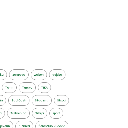
aku
zastava
Zakon
Vojska
Tutin
Turska
TIKA
in
Sud časti
Studenti
Štrpci
a
Srebrenica
Srbija
sport
jeverin
Sjenica
Šemsdun Kučević