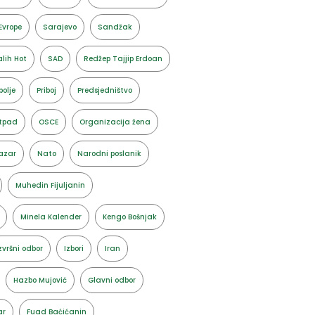
Evrope
Sarajevo
Sandžak
lih Hot
SAD
Redžep Tajjip Erdoan
polje
Priboj
Predsjedništvo
tpad
OSCE
Organizacija žena
azar
Nato
Narodni poslanik
Muhedin Fijuljanin
Minela Kalender
Kengo Bošnjak
zvršni odbor
Izbori
Iran
Hazbo Mujović
Glavni odbor
ar
Fuad Baćićanin