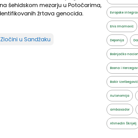
ula na šehidskom mezarju u Potočarima,
dentifikovanih žrtava genocida.
Evropske integrac
Enis Imamović
Zločini u Sandžaku
Deponija
Da
Bošnjačko nacion
Bosna i Hercegov
Bakir Izetbegović
Autonomija
ambasador
Ahmedin Škrijelj