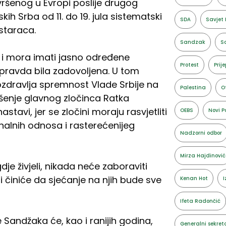
vršenog u Evropi poslije drugog
ih Srba od 11. do 19. jula sistematski
SDA
Savjet 
staraca.
Sandzak
Sa
 i mora imati jasno određene
Protest
Prije
bi pravda bila zadovoljena. U tom
zdravlja spremnost Vlade Srbije na
Palestina
O
apšenje glavnog zločinca Ratka
avi, jer se zločini moraju rasvjetliti
OEBS
Novi P
nalnih odnosa i rasterećenijeg
Nadzorni odbor
Mirza Hajdinović
dje živjeli, nikada neće zaboraviti
 i činiće da sjećanje na njih bude sve
Kenan Hot
I
Ifeta Radončić
 Sandžaka će, kao i ranijih godina,
Generalni sekret