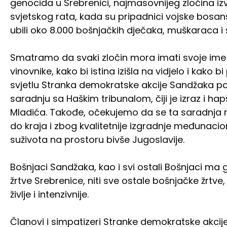
genocida u Srebrenici, najmasovnijeg zločina iz
svjetskog rata, kada su pripadnici vojske bosansk
ubili oko 8.000 bošnjačkih dječaka, muškaraca i 
Smatramo da svaki zločin mora imati svoje ime
vinovnike, kako bi istina izišla na vidjelo i kako 
svjetlu Stranka demokratske akcije Sandžaka po
saradnju sa Haškim tribunalom, čiji je izraz i h
Mladića. Takođe, očekujemo da se ta saradnja nast
do kraja i zbog kvalitetnije izgradnje međunacio
suživota na prostoru bivše Jugoslavije.
Bošnjaci Sandžaka, kao i svi ostali Bošnjaci ma g
žrtve Srebrenice, niti sve ostale bošnjačke žrtve,
življe i intenzivnije.
Članovi i simpatizeri Stranke demokratske akcije