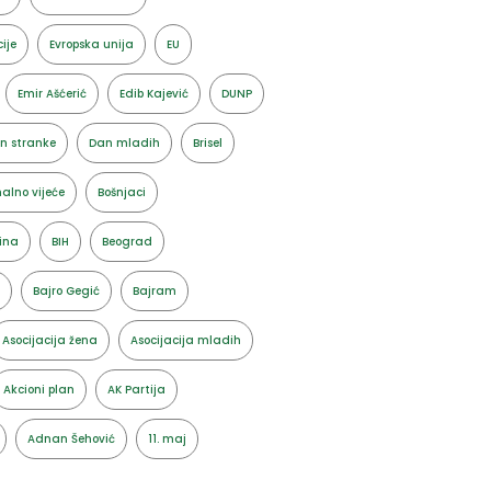
ije
Evropska unija
EU
Emir Ašćerić
Edib Kajević
DUNP
n stranke
Dan mladih
Brisel
alno vijeće
Bošnjaci
ina
BIH
Beograd
Bajro Gegić
Bajram
Asocijacija žena
Asocijacija mladih
Akcioni plan
AK Partija
Adnan Šehović
11. maj