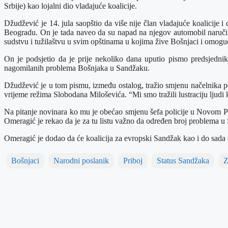
Srbije) kao lojalni dio vladajuće koalicije.
Džudžević je 14. jula saopštio da više nije član vladajuće koalicij
Beogradu. On je tada naveo da su napad na njegov automobil naručile 
sudstvu i tužilaštvu u svim opštinama u kojima žive Bošnjaci i omoguć
On je podsjetio da je prije nekoliko dana uputio pismo predsjedn
nagomilanih problema Bošnjaka u Sandžaku.
Džudžević je u tom pismu, između ostalog, tražio smjenu načelnika pol
vrijeme režima Slobodana Miloševića. “Mi smo tražili lustraciju ljudi 
Na pitanje novinara ko mu je obećao smjenu šefa policije u Novom P
Omeragić je rekao da je za tu listu važno da određen broj problema 
Omeragić je dodao da će koalicija za evropski Sandžak kao i do sada d
Bošnjaci
Narodni poslanik
Priboj
Status Sandžaka
Z