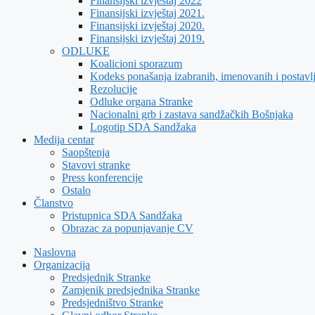
Finansijski izvještaj 2022
Finansijski izvještaj 2021.
Finansijski izvještaj 2020.
Finansijski izvještaj 2019.
ODLUKE
Koalicioni sporazum
Kodeks ponašanja izabranih, imenovanih i postavl
Rezolucije
Odluke organa Stranke
Nacionalni grb i zastava sandžačkih Bošnjaka
Logotip SDA Sandžaka
Medija centar
Saopštenja
Stavovi stranke
Press konferencije
Ostalo
Članstvo
Pristupnica SDA Sandžaka
Obrazac za popunjavanje CV
Naslovna
Organizacija
Predsjednik Stranke
Zamjenik predsjednika Stranke
Predsjedništvo Stranke