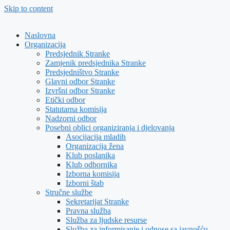
Skip to content
Naslovna
Organizacija
Predsjednik Stranke
Zamjenik predsjednika Stranke
Predsjedništvo Stranke
Glavni odbor Stranke
Izvršni odbor Stranke
Etički odbor
Statutarna komisija
Nadzorni odbor
Posebni oblici organiziranja i djelovanja
Asocijacija mladih
Organizacija žena
Klub poslanika
Klub odbornika
Izborna komisija
Izborni štab
Stručne službe
Sekretarijat Stranke
Pravna služba
Služba za ljudske resurse
Služba za informisanje i odnose sa javnošću