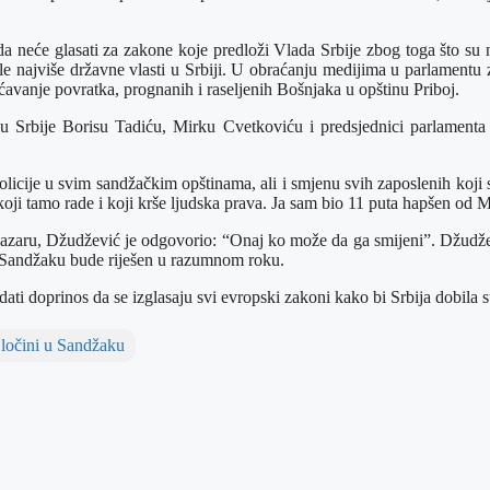
e i da neće glasati za zakone koje predloži Vlada Srbije zbog toga š
najviše državne vlasti u Srbiji. U obraćanju medijima u parlamentu za
avanje povratka, prognanih i raseljenih Bošnjaka u opštinu Priboj.
iku Srbije Borisu Tadiću, Mirku Cvetkoviću i predsjednici parlamen
icije u svim sandžačkim opštinama, ali i smjenu svih zaposlenih koji s
koji tamo rade i koji krše ljudska prava. Ja sam bio 11 puta hapšen od 
azaru, Džudžević je odgovorio: “Onaj ko može da ga smijeni”. Džudžev
u Sandžaku bude riješen u razumnom roku.
ati doprinos da se izglasaju svi evropski zakoni kako bi Srbija dobila 
ločini u Sandžaku