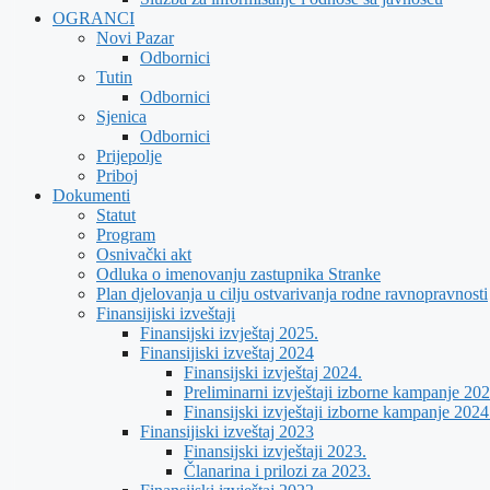
OGRANCI
Novi Pazar
Odbornici
Tutin
Odbornici
Sjenica
Odbornici
Prijepolje
Priboj
Dokumenti
Statut
Program
Osnivački akt
Odluka o imenovanju zastupnika Stranke
Plan djelovanja u cilju ostvarivanja rodne ravnopravnosti
Finansijiski izveštaji
Finansijski izvještaj 2025.
Finansijiski izveštaj 2024
Finansijski izvještaj 2024.
Preliminarni izvještaji izborne kampanje 202
Finansijski izvještaji izborne kampanje 2024
Finansijiski izveštaj 2023
Finansijski izvještaji 2023.
Članarina i prilozi za 2023.