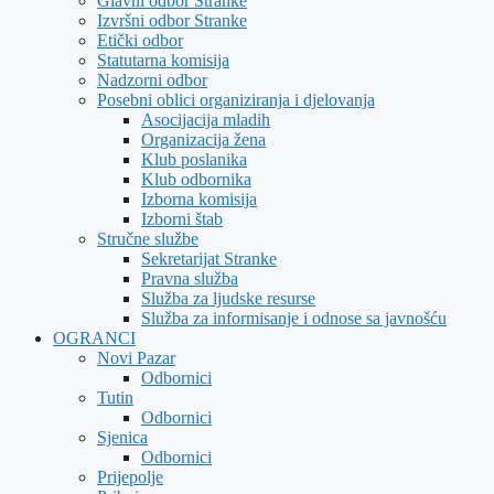
Glavni odbor Stranke
Izvršni odbor Stranke
Etički odbor
Statutarna komisija
Nadzorni odbor
Posebni oblici organiziranja i djelovanja
Asocijacija mladih
Organizacija žena
Klub poslanika
Klub odbornika
Izborna komisija
Izborni štab
Stručne službe
Sekretarijat Stranke
Pravna služba
Služba za ljudske resurse
Služba za informisanje i odnose sa javnošću
OGRANCI
Novi Pazar
Odbornici
Tutin
Odbornici
Sjenica
Odbornici
Prijepolje