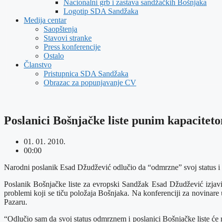
Nacionalni grb i zastava sandžačkih Bošnjaka
Logotip SDA Sandžaka
Medija centar
Saopštenja
Stavovi stranke
Press konferencije
Ostalo
Članstvo
Pristupnica SDA Sandžaka
Obrazac za popunjavanje CV
Poslanici Bošnjačke liste punim kapacite
01. 01. 2010.
00:00
Narodni poslanik Esad Džudžević odlučio da “odmrzne” svoj status i vr
Poslanik Bošnjačke liste za evropski Sandžak Esad Džudžević izjavio
problemi koji se tiču položaja Bošnjaka. Na konferenciji za novinare
Pazaru.
“Odlučio sam da svoj status odmrznem i poslanici Bošnjačke liste će