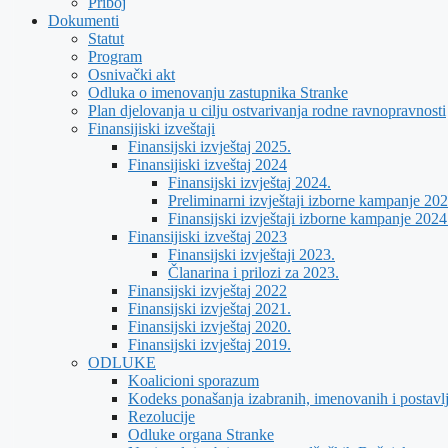
Priboj
Dokumenti
Statut
Program
Osnivački akt
Odluka o imenovanju zastupnika Stranke
Plan djelovanja u cilju ostvarivanja rodne ravnopravnosti
Finansijiski izveštaji
Finansijski izvještaj 2025.
Finansijiski izveštaj 2024
Finansijski izvještaj 2024.
Preliminarni izvještaji izborne kampanje 202
Finansijski izvještaji izborne kampanje 2024
Finansijiski izveštaj 2023
Finansijski izvještaji 2023.
Članarina i prilozi za 2023.
Finansijski izvještaj 2022
Finansijski izvještaj 2021.
Finansijski izvještaj 2020.
Finansijski izvještaj 2019.
ODLUKE
Koalicioni sporazum
Kodeks ponašanja izabranih, imenovanih i postavl
Rezolucije
Odluke organa Stranke