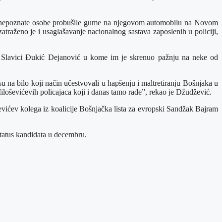
to su nepoznate osobe probušile gume na njegovom automobilu na Novom
traženo je i usaglašavanje nacionalnog sastava zaposlenih u policiji,
ta Slavici Đukić Dejanović u kome im je skrenuo pažnju na neke od
u na bilo koji način učestvovali u hapšenju i maltretiranju Bošnjaka u
Miloševićevih policajaca koji i danas tamo rade”, rekao je Džudžević.
ićev kolega iz koalicije Bošnjačka lista za evropski Sandžak Bajram
status kandidata u decembru.