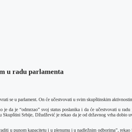
tom u radu parlamenta
ati se u parlament. On će učestvovati u svim skupštinskim aktivnostima
 je da je “odmrzao” svoj status poslanika i da će učestvovati u radu 
 u Skupštini Srbije, Džudžević je rekao da je od državnog vrha dobio uv
 raditi u punom kapacitetu i u plenumu i u nadležnim odborima”, rekao 