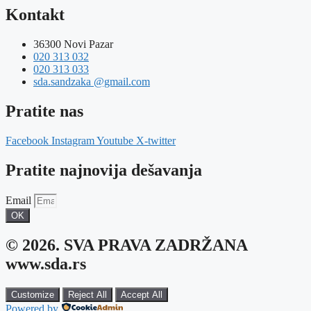
Kontakt
36300 Novi Pazar
020 313 032
020 313 033
sda.sandzaka @gmail.com
Pratite nas
Facebook
Instagram
Youtube
X-twitter
Pratite najnovija dešavanja
Email
OK
© 2026. SVA PRAVA ZADRŽANA
www.sda.rs
Customize
Reject All
Accept All
Powered by