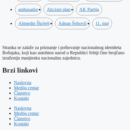
ambasador
Akcioni plan
AK Partija
Ahmedin Škrijelj
Adnan Šehović
11. maj
Stranka se zalaže za priznanje i poštovanje nacionalnog identiteta
Bošnjaka, koji kao autohton narod u Republici Srbiji čine brojčano
izraženiju manjinsku nacionalnu zajednicu.
Brzi linkovi
Naslovna
Medija centar
Članstvo
Kontakt
Naslovna
Medija centar
Članstvo
Kontakt