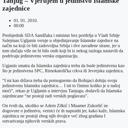
Tanjug – Vjerujem u jedinstvo Islamske
zajednice
01. 01. 2010.
00:00
Predsjednik SDA Sandžaka i ministar bez portfelja u Vladi Srbije
Sulejman Ugljanin veruje u objedinjavanje Islamske zajednce na
način na koji će biti zadovoljna Srbija i dve zavađene strane, jer u
tom slučaju više ne bi bilo onih koji bi iz nekog razloga nastavili da
podrivaju jedinstvenu versku organizaciju.
Ugjanin smatra da Islamska zajednica treba da bude jedinstvena kao
što je jedinstvena SPC, Rimokatolička crkva ili Jevrejska zajednica.
“I mi kao država treba da pomognemo da Bošnjaci dobiju svoju
jedinstvenu Islamsku zajednicu… I mi to činimo koliko je u našoj
moći”, rekao je Ugljanin u intervjuu Tanjugu, dodavši da Islamska
zajednicane “ne postoji radi verskih poglavara”.
On tvrdi da, ukoliko se Adem Zilkić i Muamer Zukorlić ne
dogovore o jedinstvu, vernici će ih napustiti jer, kako kaže, Islamska
zajednica ne postoji zbog njih dvojice već zbog građana I
ostvarivanja njihovih verskih prava.