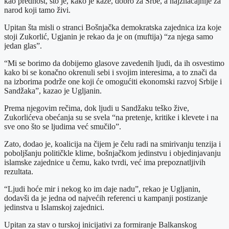
kao prednost, što je, kako je kaže, dobro za Srbe, a najznačajnije za
narod koji tamo živi.
Upitan šta misli o stranci Bošnjačka demokratska zajednica iza koje
stoji Zukorlić, Ugjanin je rekao da je on (muftija) “za njega samo
jedan glas”.
“Mi se borimo da dobijemo glasove zavedenih ljudi, da ih osvestimo
kako bi se konačno okrenuli sebi i svojim interesima, a to znači da
na izborima podrže one koji će omogućiti ekonomski razvoj Srbije i
Sandžaka”, kazao je Ugljanin.
Prema njegovim rečima, dok ljudi u Sandžaku teško žive,
Zukorlićeva obećanja su se svela “na pretenje, kritike i klevete i na
sve ono što se ljudima već smučilo”.
Zato, dodao je, koalicija na čijem je čelu radi na smirivanju tenzija i
poboljšanju političkle klime, bošnjačkom jedinstvu i objedinjavanju
islamske zajednice u čemu, kako tvrdi, već ima prepoznatljivih
rezultata.
“Ljudi hoće mir i nekog ko im daje nadu”, rekao je Ugljanin,
dodavši da je jedna od najvećih referenci u kampanji postizanje
jedinstva u Islamskoj zajednici.
Upitan za stav o turskoj inicijativi za formiranje Balkanskog