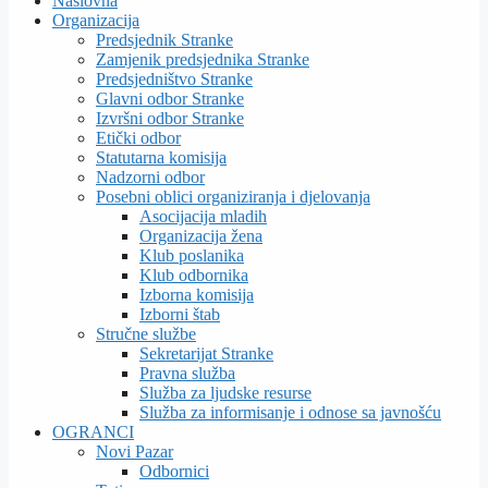
Naslovna
Organizacija
Predsjednik Stranke
Zamjenik predsjednika Stranke
Predsjedništvo Stranke
Glavni odbor Stranke
Izvršni odbor Stranke
Etički odbor
Statutarna komisija
Nadzorni odbor
Posebni oblici organiziranja i djelovanja
Asocijacija mladih
Organizacija žena
Klub poslanika
Klub odbornika
Izborna komisija
Izborni štab
Stručne službe
Sekretarijat Stranke
Pravna služba
Služba za ljudske resurse
Služba za informisanje i odnose sa javnošću
OGRANCI
Novi Pazar
Odbornici