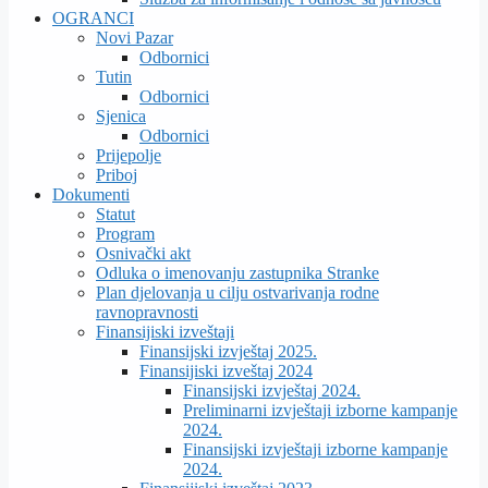
OGRANCI
Novi Pazar
Odbornici
Tutin
Odbornici
Sjenica
Odbornici
Prijepolje
Priboj
Dokumenti
Statut
Program
Osnivački akt
Odluka o imenovanju zastupnika Stranke
Plan djelovanja u cilju ostvarivanja rodne
ravnopravnosti
Finansijiski izveštaji
Finansijski izvještaj 2025.
Finansijiski izveštaj 2024
Finansijski izvještaj 2024.
Preliminarni izvještaji izborne kampanje
2024.
Finansijski izvještaji izborne kampanje
2024.