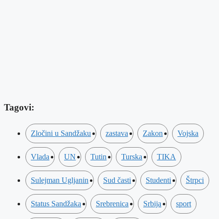
Tagovi:
Zločini u Sandžaku
zastava
Zakon
Vojska
Vlada
UN
Tutin
Turska
TIKA
Sulejman Ugljanin
Sud časti
Studenti
Štrpci
Status Sandžaka
Srebrenica
Srbija
sport