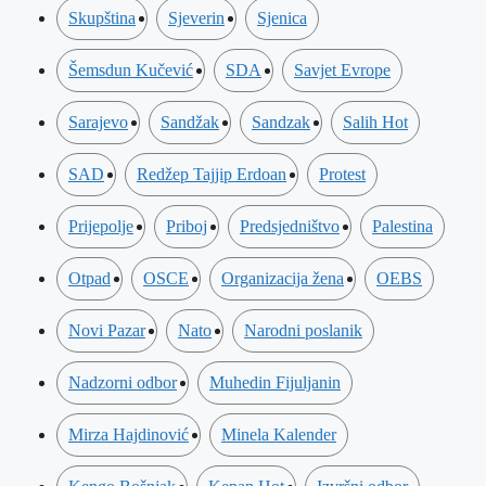
Skupština
Sjeverin
Sjenica
Šemsdun Kučević
SDA
Savjet Evrope
Sarajevo
Sandžak
Sandzak
Salih Hot
SAD
Redžep Tajjip Erdoan
Protest
Prijepolje
Priboj
Predsjedništvo
Palestina
Otpad
OSCE
Organizacija žena
OEBS
Novi Pazar
Nato
Narodni poslanik
Nadzorni odbor
Muhedin Fijuljanin
Mirza Hajdinović
Minela Kalender