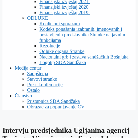
Finansijski izvještaj 2021.
Finansijski izvještaj 2020.
Finansijski izvještaj 2019.
ODLUKE
Koalicioni sporazum
Kodeks ponašanja izabranih, imenovanih i
postavljenih predstavnika Stranke na javnim
funkcijama
Rezolucije
Odluke organa Stranke
Nacionalni grb i zastava sandžačkih Bošnjaka
Logotip SDA Sandžaka
Medija centar
Saopštenja
Stavovi stranke
Press konferencije
Ostalo
Članstvo
Pristupnica SDA Sandžaka
Obrazac za popunjavanje CV
Intervju predsjednika Ugljanina agencij