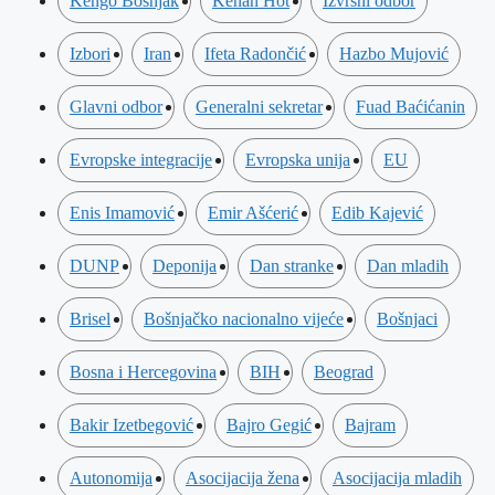
Kengo Bošnjak
Kenan Hot
Izvršni odbor
Izbori
Iran
Ifeta Radončić
Hazbo Mujović
Glavni odbor
Generalni sekretar
Fuad Baćićanin
Evropske integracije
Evropska unija
EU
Enis Imamović
Emir Ašćerić
Edib Kajević
DUNP
Deponija
Dan stranke
Dan mladih
Brisel
Bošnjačko nacionalno vijeće
Bošnjaci
Bosna i Hercegovina
BIH
Beograd
Bakir Izetbegović
Bajro Gegić
Bajram
Autonomija
Asocijacija žena
Asocijacija mladih