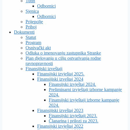
Tutin
Odbornici
Sjenica
Odbornici
Prijepolje
Priboj
Dokumenti
Statut
Program
Osnivački akt
Odluka o imenovanju zastupnika Stranke
Plan djelovanja u cilju ostvarivanja rodne
ravnopravnosti
Finansijiski izveštaji
Finansijski izvještaj 2025.
Finansijiski izveštaj 2024
Finansijski izvještaj 2024.
Preliminarni izvještaji izborne kampanje
2024.
Finansijski izvještaji izborne kampanje
2024.
Finansijiski izveštaj 2023
Finansijski izvještaji 2023.
Članarina i prilozi za 2023.
Finansijski izvještaj 2022