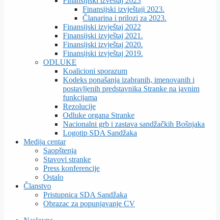
Finansijiski izveštaj 2023
Finansijski izvještaji 2023.
Članarina i prilozi za 2023.
Finansijski izvještaj 2022
Finansijski izvještaj 2021.
Finansijski izvještaj 2020.
Finansijski izvještaj 2019.
ODLUKE
Koalicioni sporazum
Kodeks ponašanja izabranih, imenovanih i
postavljenih predstavnika Stranke na javnim
funkcijama
Rezolucije
Odluke organa Stranke
Nacionalni grb i zastava sandžačkih Bošnjaka
Logotip SDA Sandžaka
Medija centar
Saopštenja
Stavovi stranke
Press konferencije
Ostalo
Članstvo
Pristupnica SDA Sandžaka
Obrazac za popunjavanje CV