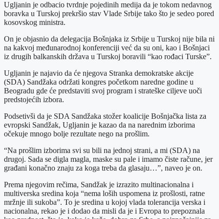
Ugljanin je odbacio tvrdnje pojedinih medija da je tokom nedavnog
boravka u Turskoj prekršio stav Vlade Srbije tako što je sedeo pored
kosovskog ministra.
On je objasnio da delegacija Bošnjaka iz Srbije u Turskoj nije bila ni
na kakvoj međunarodnoj konferenciji već da su oni, kao i Bošnjaci
iz drugih balkanskih država u Turskoj boravili “kao rođaci Turske”.
Ugljanin je najavio da će njegova Stranka demokratske akcije
(SDA) Sandžaka održati kongres početkom naredne godine u
Beogradu gde će predstaviti svoj program i strateške ciljeve uoči
predstojećih izbora.
Podsetivši da je SDA Sandžaka stožer koalicije Bošnjačka lista za
evropski Sandžak, Ugljanin je kazao da na narednim izborima
očekuje mnogo bolje rezultate nego na prošlim.
“Na prošlim izborima svi su bili na jednoj strani, a mi (SDA) na
drugoj. Sada se digla magla, maske su pale i imamo čiste račune, jer
građani konačno znaju za koga treba da glasaju…”, naveo je on.
Prema njegovim rečima, Sandžak je izrazito multinacionalna i
multiverska sredina koja “nema loših uspomena iz prošlosti, ratne
mržnje ili sukoba”. To je sredina u kojoj vlada tolerancija verska i
nacionalna, rekao je i dodao da misli da je i Evropa to prepoznala