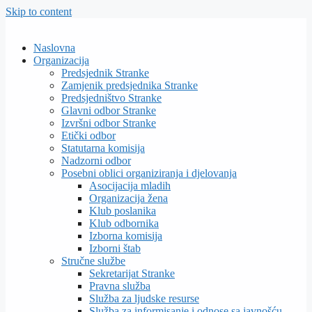
Skip to content
Naslovna
Organizacija
Predsjednik Stranke
Zamjenik predsjednika Stranke
Predsjedništvo Stranke
Glavni odbor Stranke
Izvršni odbor Stranke
Etički odbor
Statutarna komisija
Nadzorni odbor
Posebni oblici organiziranja i djelovanja
Asocijacija mladih
Organizacija žena
Klub poslanika
Klub odbornika
Izborna komisija
Izborni štab
Stručne službe
Sekretarijat Stranke
Pravna služba
Služba za ljudske resurse
Služba za informisanje i odnose sa javnošću