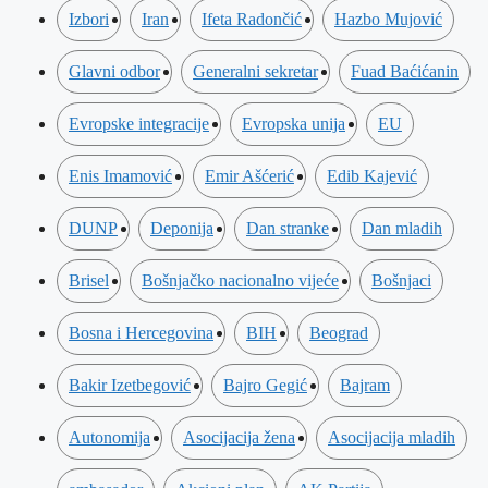
Izbori
Iran
Ifeta Radončić
Hazbo Mujović
Glavni odbor
Generalni sekretar
Fuad Baćićanin
Evropske integracije
Evropska unija
EU
Enis Imamović
Emir Ašćerić
Edib Kajević
DUNP
Deponija
Dan stranke
Dan mladih
Brisel
Bošnjačko nacionalno vijeće
Bošnjaci
Bosna i Hercegovina
BIH
Beograd
Bakir Izetbegović
Bajro Gegić
Bajram
Autonomija
Asocijacija žena
Asocijacija mladih