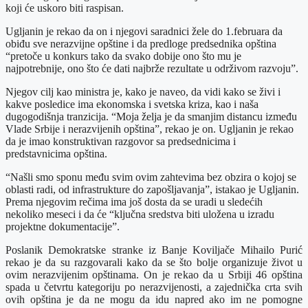
koji će uskoro biti raspisan.
Ugljanin je rekao da on i njegovi saradnici žele do 1.februara da
obiđu sve nerazvijne opštine i da predloge predsednika opština
“pretoče u konkurs tako da svako dobije ono što mu je
najpotrebnije, ono što će dati najbrže rezultate u održivom razvoju”.
Njegov cilj kao ministra je, kako je naveo, da vidi kako se živi i
kakve posledice ima ekonomska i svetska kriza, kao i naša
dugogodišnja tranzicija. “Moja želja je da smanjim distancu između
Vlade Srbije i nerazvijenih opština”, rekao je on. Ugljanin je rekao
da je imao konstruktivan razgovor sa predsednicima i
predstavnicima opština.
“Našli smo sponu među svim ovim zahtevima bez obzira o kojoj se
oblasti radi, od infrastrukture do zapošljavanja”, istakao je Ugljanin.
Prema njegovim rečima ima još dosta da se uradi u sledećih
nekoliko meseci i da će “ključna sredstva biti uložena u izradu
projektne dokumentacije”.
Poslanik Demokratske stranke iz Banje Koviljače Mihailo Purić
rekao je da su razgovarali kako da se što bolje organizuje život u
ovim nerazvijenim opštinama. On je rekao da u Srbiji 46 opština
spada u četvrtu kategoriju po nerazvijenosti, a zajednička crta svih
ovih opština je da ne mogu da idu napred ako im ne pomogne