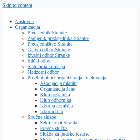
Skip to content
Naslovna
Organizacija
Predsjednik Stranke
Zamjenik predsjednika Stranke
Predsjedništvo Stranke
Glavni odbor Stranke
Izvršni odbor Stranke
Etički odbor
Statutarna komisija
Nadzorni odbor
Posebni oblici organiziranja i djelovanja
Asocijacija mladih
Organizacija žena
Klub poslanika
Klub odbornika
Izborna komisija
Izborni štab
Stručne službe
Sekretarijat Stranke
Pravna služba
Služba za ljudske resurse
Služba za informisanje i odnose sa javnošću