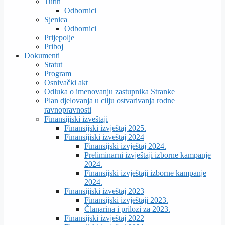
Tutin
Odbornici
Sjenica
Odbornici
Prijepolje
Priboj
Dokumenti
Statut
Program
Osnivački akt
Odluka o imenovanju zastupnika Stranke
Plan djelovanja u cilju ostvarivanja rodne
ravnopravnosti
Finansijiski izveštaji
Finansijski izvještaj 2025.
Finansijiski izveštaj 2024
Finansijski izvještaj 2024.
Preliminarni izvještaji izborne kampanje
2024.
Finansijski izvještaji izborne kampanje
2024.
Finansijiski izveštaj 2023
Finansijski izvještaji 2023.
Članarina i prilozi za 2023.
Finansijski izvještaj 2022