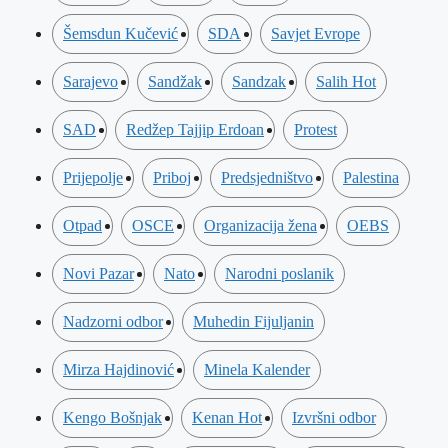
Šemsdun Kučević
SDA
Savjet Evrope
Sarajevo
Sandžak
Sandzak
Salih Hot
SAD
Redžep Tajjip Erdoan
Protest
Prijepolje
Priboj
Predsjedništvo
Palestina
Otpad
OSCE
Organizacija žena
OEBS
Novi Pazar
Nato
Narodni poslanik
Nadzorni odbor
Muhedin Fijuljanin
Mirza Hajdinović
Minela Kalender
Kengo Bošnjak
Kenan Hot
Izvršni odbor