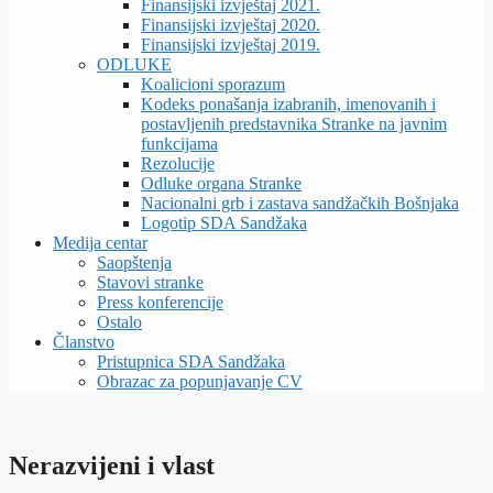
Finansijski izvještaj 2021.
Finansijski izvještaj 2020.
Finansijski izvještaj 2019.
ODLUKE
Koalicioni sporazum
Kodeks ponašanja izabranih, imenovanih i
postavljenih predstavnika Stranke na javnim
funkcijama
Rezolucije
Odluke organa Stranke
Nacionalni grb i zastava sandžačkih Bošnjaka
Logotip SDA Sandžaka
Medija centar
Saopštenja
Stavovi stranke
Press konferencije
Ostalo
Članstvo
Pristupnica SDA Sandžaka
Obrazac za popunjavanje CV
Nerazvijeni i vlast