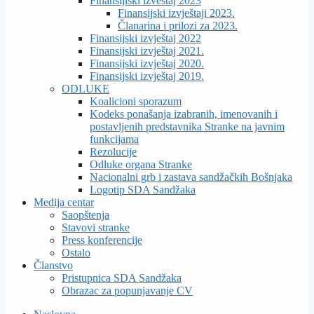
Finansijiski izveštaj 2023
Finansijski izvještaji 2023.
Članarina i prilozi za 2023.
Finansijski izvještaj 2022
Finansijski izvještaj 2021.
Finansijski izvještaj 2020.
Finansijski izvještaj 2019.
ODLUKE
Koalicioni sporazum
Kodeks ponašanja izabranih, imenovanih i
postavljenih predstavnika Stranke na javnim
funkcijama
Rezolucije
Odluke organa Stranke
Nacionalni grb i zastava sandžačkih Bošnjaka
Logotip SDA Sandžaka
Medija centar
Saopštenja
Stavovi stranke
Press konferencije
Ostalo
Članstvo
Pristupnica SDA Sandžaka
Obrazac za popunjavanje CV