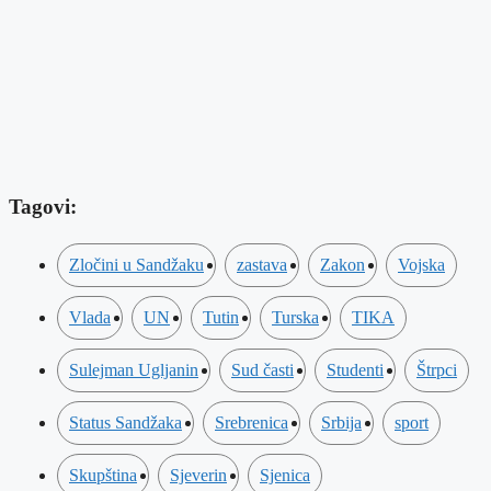
Tagovi:
Zločini u Sandžaku
zastava
Zakon
Vojska
Vlada
UN
Tutin
Turska
TIKA
Sulejman Ugljanin
Sud časti
Studenti
Štrpci
Status Sandžaka
Srebrenica
Srbija
sport
Skupština
Sjeverin
Sjenica