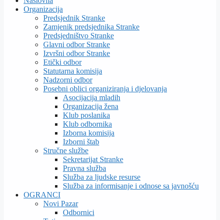
Naslovna
Organizacija
Predsjednik Stranke
Zamjenik predsjednika Stranke
Predsjedništvo Stranke
Glavni odbor Stranke
Izvršni odbor Stranke
Etički odbor
Statutarna komisija
Nadzorni odbor
Posebni oblici organiziranja i djelovanja
Asocijacija mladih
Organizacija žena
Klub poslanika
Klub odbornika
Izborna komisija
Izborni štab
Stručne službe
Sekretarijat Stranke
Pravna služba
Služba za ljudske resurse
Služba za informisanje i odnose sa javnošću
OGRANCI
Novi Pazar
Odbornici