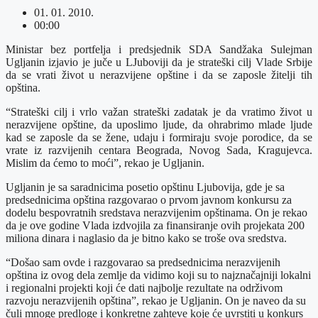
01. 01. 2010.
00:00
Ministar bez portfelja i predsjednik SDA Sandžaka Sulejman
Ugljanin izjavio je juče u LJuboviji da je strateški cilj Vlade Srbije
da se vrati život u nerazvijene opštine i da se zaposle žitelji tih
opština.
“Strateški cilj i vrlo važan strateški zadatak je da vratimo život u
nerazvijene opštine, da uposlimo ljude, da ohrabrimo mlade ljude
kad se zaposle da se žene, udaju i formiraju svoje porodice, da se
vrate iz razvijenih centara Beograda, Novog Sada, Kragujevca.
Mislim da ćemo to moći”, rekao je Ugljanin.
Ugljanin je sa saradnicima posetio opštinu Ljubovija, gde je sa
predsednicima opština razgovarao o prvom javnom konkursu za
dodelu bespovratnih sredstava nerazvijenim opštinama. On je rekao
da je ove godine Vlada izdvojila za finansiranje ovih projekata 200
miliona dinara i naglasio da je bitno kako se troše ova sredstva.
“Došao sam ovde i razgovarao sa predsednicima nerazvijenih
opština iz ovog dela zemlje da vidimo koji su to najznačajniji lokalni
i regionalni projekti koji će dati najbolje rezultate na održivom
razvoju nerazvijenih opština”, rekao je Ugljanin. On je naveo da su
čuli mnoge predloge i konkretne zahteve koje će uvrstiti u konkurs