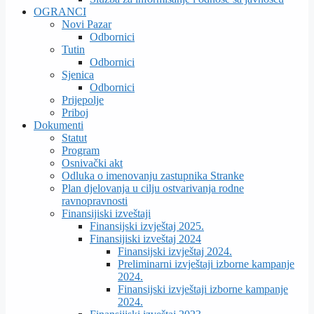
OGRANCI
Novi Pazar
Odbornici
Tutin
Odbornici
Sjenica
Odbornici
Prijepolje
Priboj
Dokumenti
Statut
Program
Osnivački akt
Odluka o imenovanju zastupnika Stranke
Plan djelovanja u cilju ostvarivanja rodne
ravnopravnosti
Finansijiski izveštaji
Finansijski izvještaj 2025.
Finansijiski izveštaj 2024
Finansijski izvještaj 2024.
Preliminarni izvještaji izborne kampanje
2024.
Finansijski izvještaji izborne kampanje
2024.