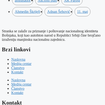
ambasador
Akcioni plan
AK Partija
Ahmedin Škrijelj
Adnan Šehović
11. maj
Stranka se zalaže za priznanje i poštovanje nacionalnog identiteta
Bošnjaka, koji kao autohton narod u Republici Srbiji čine brojčano
izraženiju manjinsku nacionalnu zajednicu.
Brzi linkovi
Naslovna
Medija centar
Članstvo
Kontakt
Naslovna
Medija centar
Članstvo
Kontakt
Kontakt