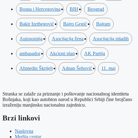
Bosna i Hercegovina
BIH
Beograd
Bakir Izetbegović
Bajro Gegić
Bajram
Autonomija
Asocijacija žena
Asocijacija mladih
ambasador
Akcioni plan
AK Partija
Ahmedin Škrijelj
Adnan Šehović
11. maj
Stranka se zalaže za priznanje i poštovanje nacionalnog identiteta
Bošnjaka, koji kao autohton narod u Republici Srbiji čine brojčano
izraženiju manjinsku nacionalnu zajednicu.
Brzi linkovi
Naslovna
Medija centar