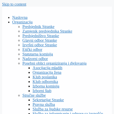
Skip to content
Naslovna
Organizacija
Predsjednik Stranke
Zamjenik predsjednika Stranke
Predsjedništvo Stranke
Glavni odbor Stranke
Izvršni odbor Stranke
Etički odbor
Statutarna komisija
Nadzorni odbor
Posebni oblici organiziranja i djelovanja
Asocijacija mladih
Organizacija žena
Klub poslanika
Klub odbornika
Izborna komisija
Izborni štab
Stručne službe
Sekretarijat Stranke
Pravna služba
Služba za ljudske resurse
Služba za informisanje i odnose sa javnošću