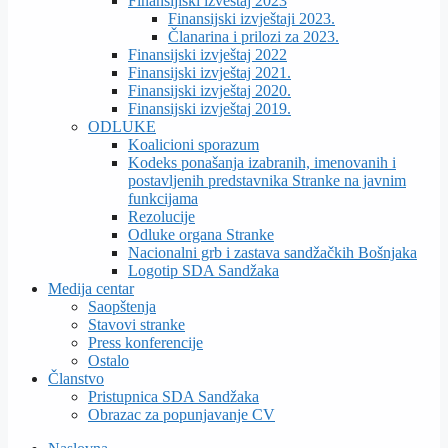
Finansijiski izveštaj 2023
Finansijski izvještaji 2023.
Članarina i prilozi za 2023.
Finansijski izvještaj 2022
Finansijski izvještaj 2021.
Finansijski izvještaj 2020.
Finansijski izvještaj 2019.
ODLUKE
Koalicioni sporazum
Kodeks ponašanja izabranih, imenovanih i
postavljenih predstavnika Stranke na javnim
funkcijama
Rezolucije
Odluke organa Stranke
Nacionalni grb i zastava sandžačkih Bošnjaka
Logotip SDA Sandžaka
Medija centar
Saopštenja
Stavovi stranke
Press konferencije
Ostalo
Članstvo
Pristupnica SDA Sandžaka
Obrazac za popunjavanje CV