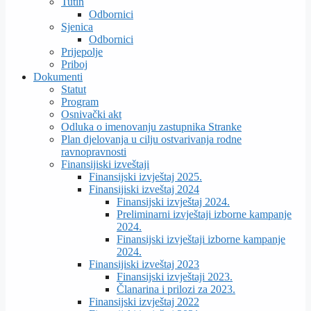
Tutin
Odbornici
Sjenica
Odbornici
Prijepolje
Priboj
Dokumenti
Statut
Program
Osnivački akt
Odluka o imenovanju zastupnika Stranke
Plan djelovanja u cilju ostvarivanja rodne
ravnopravnosti
Finansijiski izveštaji
Finansijski izvještaj 2025.
Finansijiski izveštaj 2024
Finansijski izvještaj 2024.
Preliminarni izvještaji izborne kampanje
2024.
Finansijski izvještaji izborne kampanje
2024.
Finansijiski izveštaj 2023
Finansijski izvještaji 2023.
Članarina i prilozi za 2023.
Finansijski izvještaj 2022