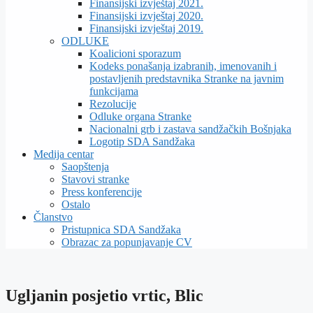
Finansijski izvještaj 2021.
Finansijski izvještaj 2020.
Finansijski izvještaj 2019.
ODLUKE
Koalicioni sporazum
Kodeks ponašanja izabranih, imenovanih i
postavljenih predstavnika Stranke na javnim
funkcijama
Rezolucije
Odluke organa Stranke
Nacionalni grb i zastava sandžačkih Bošnjaka
Logotip SDA Sandžaka
Medija centar
Saopštenja
Stavovi stranke
Press konferencije
Ostalo
Članstvo
Pristupnica SDA Sandžaka
Obrazac za popunjavanje CV
Ugljanin posjetio vrtic, Blic