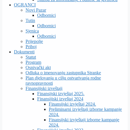
OGRANCI
Novi Pazar
Odbornici
Tutin
Odbornici
Sjenica
Odbornici
Prijepolje
Priboj
Dokumenti
Statut
Program
Osnivački akt
Odluka o imenovanju zastupnika Stranke
Plan djelovanja u cilju ostvarivanja rodne
ravnopravnosti
Finansijiski izveštaji
Finansijski izvještaj 2025.
Finansijiski izveštaj 2024
Finansijski izvještaj 2024.
Preliminarni izvještaji izborne kampanje
2024.
Finansijski izvještaji izborne kampanje
2024.