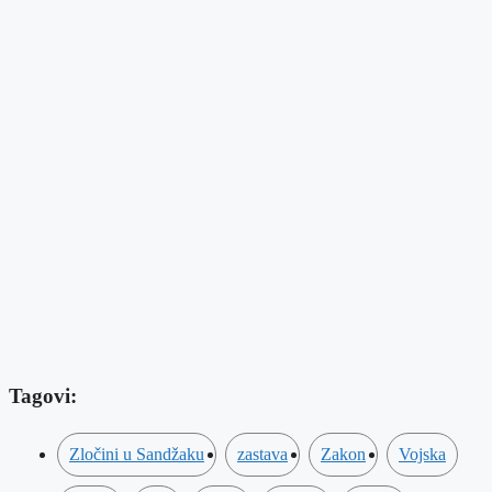
Tagovi:
Zločini u Sandžaku
zastava
Zakon
Vojska