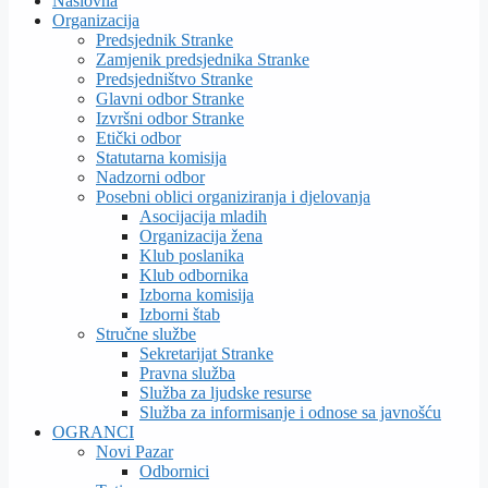
Naslovna
Organizacija
Predsjednik Stranke
Zamjenik predsjednika Stranke
Predsjedništvo Stranke
Glavni odbor Stranke
Izvršni odbor Stranke
Etički odbor
Statutarna komisija
Nadzorni odbor
Posebni oblici organiziranja i djelovanja
Asocijacija mladih
Organizacija žena
Klub poslanika
Klub odbornika
Izborna komisija
Izborni štab
Stručne službe
Sekretarijat Stranke
Pravna služba
Služba za ljudske resurse
Služba za informisanje i odnose sa javnošću
OGRANCI
Novi Pazar
Odbornici