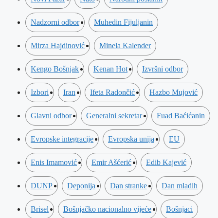
Nadzorni odbor
Muhedin Fijuljanin
Mirza Hajdinović
Minela Kalender
Kengo Bošnjak
Kenan Hot
Izvršni odbor
Izbori
Iran
Ifeta Radončić
Hazbo Mujović
Glavni odbor
Generalni sekretar
Fuad Baćićanin
Evropske integracije
Evropska unija
EU
Enis Imamović
Emir Ašćerić
Edib Kajević
DUNP
Deponija
Dan stranke
Dan mladih
Brisel
Bošnjačko nacionalno vijeće
Bošnjaci