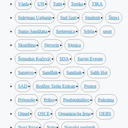
Vlada
UN
Tutin
Turska
TIKA
Sulejman Ugljanin
Sud časti
Studenti
Štrpci
Status Sandžaka
Srebrenica
Srbija
sport
Skupština
Sjeverin
Sjenica
Šemsdun Kučević
SDA
Savjet Evrope
Sarajevo
Sandžak
Sandzak
Salih Hot
SAD
Redžep Tajjip Erdoan
Protest
Prijepolje
Priboj
Predsjedništvo
Palestina
Otpad
OSCE
Organizacija žena
OEBS
Novi Pazar
Nato
Narodni poslanik