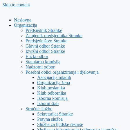
Skip to content
Naslovna
Organizacija
Predsjednik Stranke
Zamjenik predsjednika Stranke
Predsjedništvo Stranke
Glavni odbor Stranke
Izvršni odbor Stranke
Etički odbor
Statutarna komisija
Nadzorni odbor
Posebni oblici organiziranja i djelovanja
Asocijacija mladih
Organizacija žena
Klub poslanika
Klub odbornika
Izborna komisija
Izborni štab
Stručne službe
Sekretarijat Stranke
Pravna služba
Služba za ljudske resurse
Služba za informisanje i odnose sa javnošću