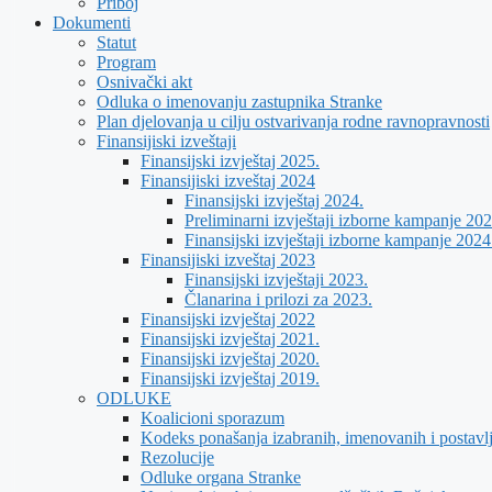
Priboj
Dokumenti
Statut
Program
Osnivački akt
Odluka o imenovanju zastupnika Stranke
Plan djelovanja u cilju ostvarivanja rodne ravnopravnosti
Finansijiski izveštaji
Finansijski izvještaj 2025.
Finansijiski izveštaj 2024
Finansijski izvještaj 2024.
Preliminarni izvještaji izborne kampanje 202
Finansijski izvještaji izborne kampanje 2024
Finansijiski izveštaj 2023
Finansijski izvještaji 2023.
Članarina i prilozi za 2023.
Finansijski izvještaj 2022
Finansijski izvještaj 2021.
Finansijski izvještaj 2020.
Finansijski izvještaj 2019.
ODLUKE
Koalicioni sporazum
Kodeks ponašanja izabranih, imenovanih i postavl
Rezolucije
Odluke organa Stranke