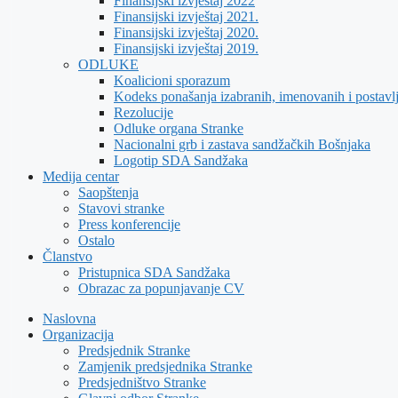
Finansijski izvještaj 2022
Finansijski izvještaj 2021.
Finansijski izvještaj 2020.
Finansijski izvještaj 2019.
ODLUKE
Koalicioni sporazum
Kodeks ponašanja izabranih, imenovanih i postavl
Rezolucije
Odluke organa Stranke
Nacionalni grb i zastava sandžačkih Bošnjaka
Logotip SDA Sandžaka
Medija centar
Saopštenja
Stavovi stranke
Press konferencije
Ostalo
Članstvo
Pristupnica SDA Sandžaka
Obrazac za popunjavanje CV
Naslovna
Organizacija
Predsjednik Stranke
Zamjenik predsjednika Stranke
Predsjedništvo Stranke