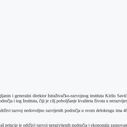
anin i generalni direktor Istraživačko-razvojnog instituta Kirilo Savi
učja i tog Instituta, čiji je cilj poboljšanje kvaliteta života u nerazvi
rživi razvoj nedovoljno razvijenih područja u svom delokrugu ima 46 ne
aš princip je održivi razvoj nerazvijenih područja i ekonomija zasnovan