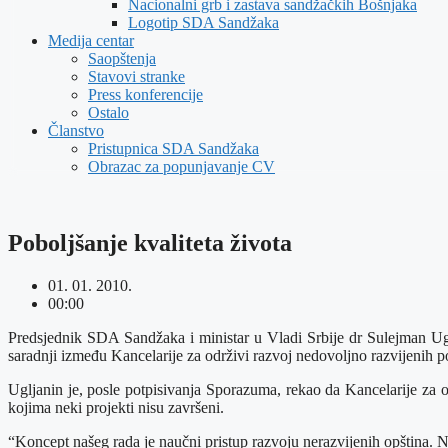
Nacionalni grb i zastava sandžačkih Bošnjaka
Logotip SDA Sandžaka
Medija centar
Saopštenja
Stavovi stranke
Press konferencije
Ostalo
Članstvo
Pristupnica SDA Sandžaka
Obrazac za popunjavanje CV
Poboljšanje kvaliteta života
01. 01. 2010.
00:00
Predsjednik SDA Sandžaka i ministar u Vladi Srbije dr Sulejman Uglj
saradnji između Kancelarije za održivi razvoj nedovoljno razvijenih podr
Ugljanin je, posle potpisivanja Sporazuma, rekao da Kancelarije za od
kojima neki projekti nisu završeni.
“Koncept našeg rada je naučni pristup razvoju nerazvijenih opština. N