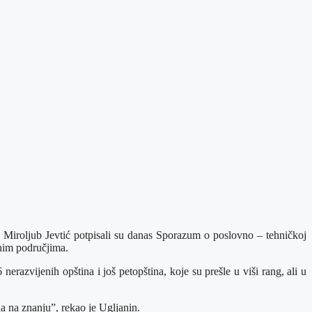
ć Miroljub Jevtić potpisali su danas Sporazum o poslovno – tehničkoj
jenim područjima.
razvijenih opština i još petopština, koje su prešle u viši rang, ali u
a na znanju”, rekao je Ugljanin.