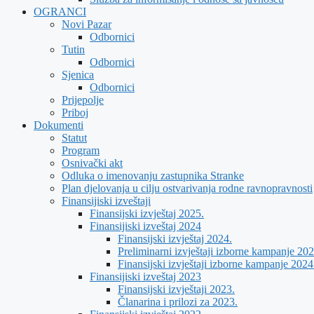
OGRANCI
Novi Pazar
Odbornici
Tutin
Odbornici
Sjenica
Odbornici
Prijepolje
Priboj
Dokumenti
Statut
Program
Osnivački akt
Odluka o imenovanju zastupnika Stranke
Plan djelovanja u cilju ostvarivanja rodne ravnopravnosti
Finansijiski izveštaji
Finansijski izvještaj 2025.
Finansijiski izveštaj 2024
Finansijski izvještaj 2024.
Preliminarni izvještaji izborne kampanje 202
Finansijski izvještaji izborne kampanje 2024
Finansijiski izveštaj 2023
Finansijski izvještaji 2023.
Članarina i prilozi za 2023.