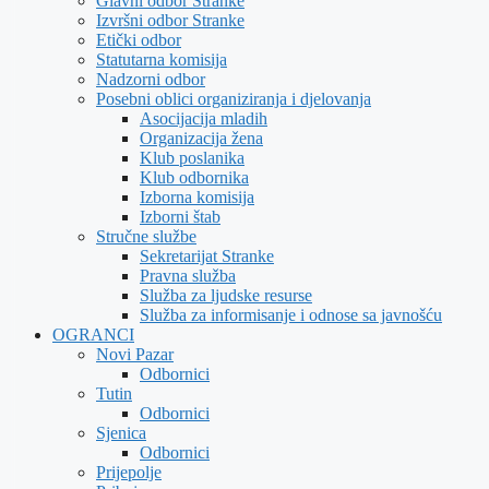
Glavni odbor Stranke
Izvršni odbor Stranke
Etički odbor
Statutarna komisija
Nadzorni odbor
Posebni oblici organiziranja i djelovanja
Asocijacija mladih
Organizacija žena
Klub poslanika
Klub odbornika
Izborna komisija
Izborni štab
Stručne službe
Sekretarijat Stranke
Pravna služba
Služba za ljudske resurse
Služba za informisanje i odnose sa javnošću
OGRANCI
Novi Pazar
Odbornici
Tutin
Odbornici
Sjenica
Odbornici
Prijepolje