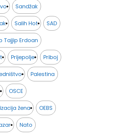
evo
Sandžak
ak
Salih Hot
SAD
 Tajjip Erdoan
t
Prijepolje
Priboj
edništvo
Palestina
OSCE
zacija žena
OEBS
azar
Nato