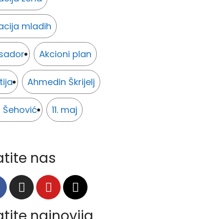
acija mladih
sador
Akcioni plan
tija
Ahmedin Škrijelj
 Šehović
11. maj
atite nas
atite najnovija