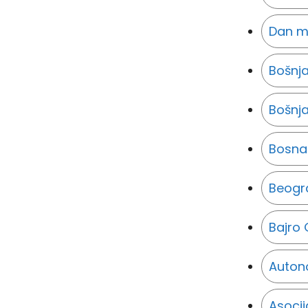
Dan m
Bošnja
Bošnja
Bosna
Beogr
Bajro 
Auton
Asocij