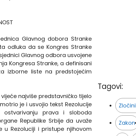
VNOST
sjednica Glavnog dobora Stranke
eta odluka da se Kongres Stranke
a sjednici Glavnog odbora usvojene
nja Kongresa Stranke, a definisani
za izborne liste na predstojećim
Tagovi:
vijeće najviše predstavničko tijelo
otrio je i usvojio tekst Rezolucije
Zločin
 ostvarivanju prava i sloboda
organe Republike Srbije da uvaže
Zakon
u Rezoluciji i pristupe njihovom