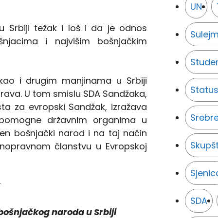
UN
Srbiji težak i loš i da je odnos
Sulejm
njacima i najvišim bošnjačkim
Studen
 kao i drugim manjinama u Srbiji
Statu
 prava. U tom smislu SDA Sandžaka,
sta za evropski Sandžak, izražava
Srebr
 pomogne državnim organima u
en bošnjački narod i na taj način
Skupš
punopravnom članstvu u Evropskoj
Sjenic
SDA
 bošnjačkog naroda u Srbiji