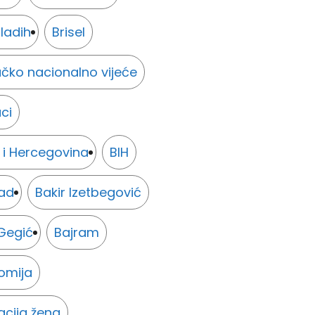
ladih
Brisel
čko nacionalno vijeće
ci
 i Hercegovina
BIH
ad
Bakir Izetbegović
Gegić
Bajram
omija
acija žena