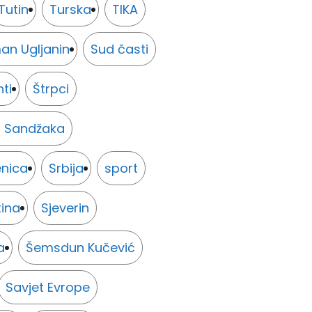
Tutin
Turska
TIKA
an Ugljanin
Sud časti
ti
Štrpci
s Sandžaka
enica
Srbija
sport
tina
Sjeverin
a
Šemsdun Kučević
Savjet Evrope