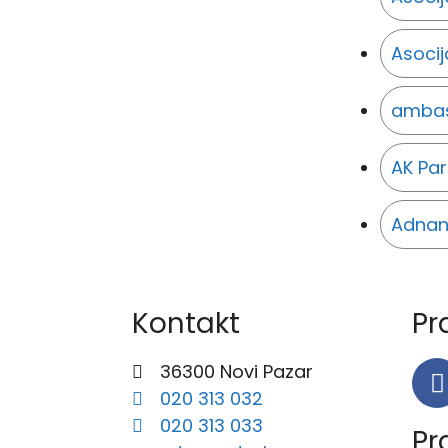
Asocij
amba
AK Par
Adnan
Kontakt
Pr
36300 Novi Pazar
020 313 032
020 313 033
Pr