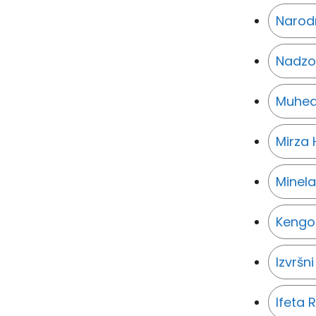
Narodn
Nadzo
Muhedi
Mirza 
Minela
Kengo
Izvršn
Ifeta 