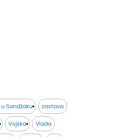
i u Sandžaku
zastava
Vojska
Vlada