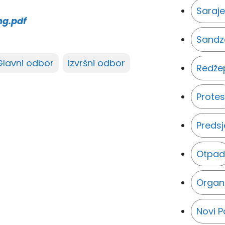
Saraj
.pdf
Sandz
Glavni odbor
Izvršni odbor
Redžep
Protes
Predsj
Otpad
Organi
Novi P