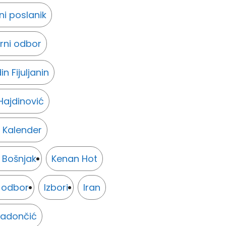
i poslanik
rni odbor
n Fijuljanin
Hajdinović
 Kalender
 Bošnjak
Kenan Hot
i odbor
Izbori
Iran
Radončić