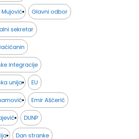
 Mujović
Glavni odbor
lni sekretar
Baćićanin
ke integracije
ka unija
EU
Imamović
Emir Ašćerić
ajević
DUNP
ija
Dan stranke