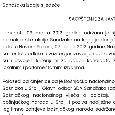
Sandžaka izdaje sljedeće
SAOPŠTENJE ZA JA
U subotu 03. marta 2012. godine održana je 
demokratske akcije Sandžaka na kojoj je donij
održi u Novom Pazaru, 07. aprila 2012. godine. N
su i ostale odluke u vezi organizovanja i održava
su i usvojeni kriterijumi za odabir kandidata 
lokalnim i parlamentarnim izborima.
Polazeći od činjenice da je Bošnjačko nacionalno 
Bošnjaka u Srbiji, Glavni odbor SDA Sandžaka razm
Bošnjačkog nacionalnog vijeća o položaju i
bošnjačkog naroda u Srbiji i poziva nadlježne 
legitimne zahtjeve bošnjačkog naroda sadržane 