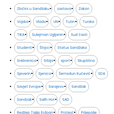
Zločini u Sandžaku
zastava
Zakon
Vojska
Vlada
UN
Tutin
Turska
TIKA
Sulejman Ugljanin
Sud časti
Studenti
Štrpci
Status Sandžaka
Srebrenica
Srbija
sport
Skupština
Sjeverin
Sjenica
Šemsdun Kučević
SDA
Savjet Evrope
Sarajevo
Sandžak
Sandzak
Salih Hot
SAD
Redžep Tajjip Erdoan
Protest
Prijepolje