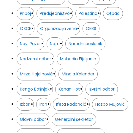
Priboj
Predsjedništvo
Palestina
Otpad
OSCE
Organizacija žena
OEBS
Novi Pazar
Nato
Narodni poslanik
Nadzorni odbor
Muhedin Fijuljanin
Mirza Hajdinović
Minela Kalender
Kengo Bošnjak
Kenan Hot
Izvršni odbor
Izbori
Iran
Ifeta Radončić
Hazbo Mujović
Glavni odbor
Generalni sekretar