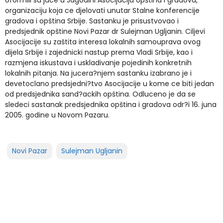
oformili su juce u Jagodini Asocijaciju opština i gradova,
organizaciju koja ce djelovati unutar Stalne konferencije
gradova i opština Srbije. Sastanku je prisustvovao i
predsjednik opštine Novi Pazar dr Sulejman Ugljanin. Ciljevi
Asocijacije su zaštita interesa lokalnih samouprava ovog
dijela Srbije i zajednicki nastup prema Vladi Srbije, kao i
razmjena iskustava i uskladivanje pojedinih konkretnih
lokalnih pitanja. Na jucera?njem sastanku izabrano je i
devetoclano predsjedni?tvo Asocijacije u kome ce biti jedan
od predsjednika sand?ackih opština. Odluceno je da se
sledeci sastanak predsjednika opština i gradova odr?i 16. juna
2005. godine u Novom Pazaru.
Novi Pazar
Sulejman Ugljanin