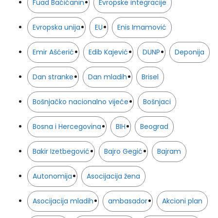
Fuad Baćićanin
Evropske integracije
Evropska unija
EU
Enis Imamović
Emir Ašćerić
Edib Kajević
DUNP
Deponija
Dan stranke
Dan mladih
Brisel
Bošnjačko nacionalno vijeće
Bošnjaci
Bosna i Hercegovina
BIH
Beograd
Bakir Izetbegović
Bajro Gegić
Bajram
Autonomija
Asocijacija žena
Asocijacija mladih
ambasador
Akcioni plan