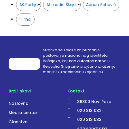
AK Partija
Ahmedin Škrijelj
Adnan Šehović
11. maj
Stranka se zalaže za priznanje i
poštovanje nacionalnog identiteta
Bošnjaka, koji kao autohton narod u
Republici Srbiji čine brojčano izraženiju
manjinsku nacionalnu zajednicu.
Brzi linkovi
Kontakt
36300 Novi Pazar
Naslovna
020 313 032
Medija centar
020 313 033
Članstvo
sda.sandzaka