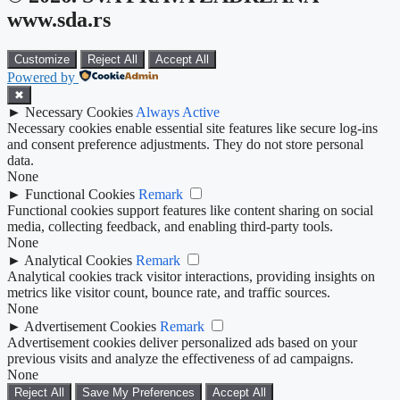
www.sda.rs
Customize
Reject All
Accept All
Powered by
✖
►
Necessary Cookies
Always Active
Necessary cookies enable essential site features like secure log-ins
and consent preference adjustments. They do not store personal
data.
None
►
Functional Cookies
Remark
Functional cookies support features like content sharing on social
media, collecting feedback, and enabling third-party tools.
None
►
Analytical Cookies
Remark
Analytical cookies track visitor interactions, providing insights on
metrics like visitor count, bounce rate, and traffic sources.
None
►
Advertisement Cookies
Remark
Advertisement cookies deliver personalized ads based on your
previous visits and analyze the effectiveness of ad campaigns.
None
Reject All
Save My Preferences
Accept All