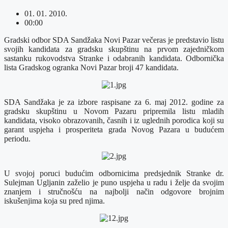
01. 01. 2010.
00:00
Gradski odbor SDA Sandžaka Novi Pazar večeras je predstavio listu
svojih kandidata za gradsku skupštinu na prvom zajedničkom
sastanku rukovodstva Stranke i odabranih kandidata. Odbornička
lista Gradskog ogranka Novi Pazar broji 47 kandidata.
SDA Sandžaka je za izbore raspisane za 6. maj 2012. godine za
gradsku skupštinu u Novom Pazaru pripremila listu mladih
kandidata, visoko obrazovanih, časnih i iz uglednih porodica koji su
garant uspjeha i prosperiteta grada Novog Pazara u budućem
periodu.
U svojoj poruci budućim odbornicima predsjednik Stranke dr.
Sulejman Ugljanin zaželio je puno uspjeha u radu i želje da svojim
znanjem i stručnošću na najbolji način odgovore brojnim
iskušenjima koja su pred njima.