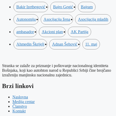
Bakir Izetbegović
Bajro Gegić
Bajram
Autonomija
Asocijacija žena
Asocijacija mladih
ambasador
Akcioni plan
AK Partija
Ahmedin Škrijelj
Adnan Šehović
11. maj
Stranka se zalaže za priznanje i poštovanje nacionalnog identiteta
Bošnjaka, koji kao autohton narod u Republici Srbiji čine brojčano
izraženiju manjinsku nacionalnu zajednicu.
Brzi linkovi
Naslovna
Medija centar
Članstvo
Kontakt