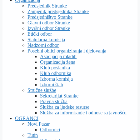
Organizacija
Predsjednik Stranke
Zamjenik predsjednika Stranke
Predsjedništvo Stranke
Glavni odbor Stranke
Izvršni odbor Stranke
Etički odbor
Statutarna komisija
Nadzorni odbor
Posebni oblici organiziranja i djelovanja
Asocijacija mladih
Organizacija žena
Klub poslanika
Klub odbornika
Izborna komisija
Izborni štab
Stručne službe
Sekretarijat Stranke
Pravna služba
Služba za ljudske resurse
Služba za informisanje i odnose sa javnošću
OGRANCI
Novi Pazar
Odbornici
Tutin