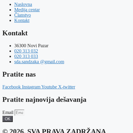
Naslovna
Medija centar
Članstvo
Kontakt
Kontakt
36300 Novi Pazar
020 313 032
020 313 033
sda.sandzaka @gmail.com
Pratite nas
Facebook
Instagram
Youtube
X-twitter
Pratite najnovija dešavanja
Email
OK
© 2026. SVA PRAVA ZADRŽANA