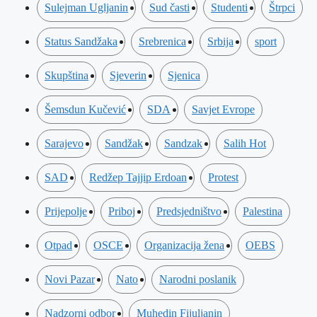
Sulejman Ugljanin
Sud časti
Studenti
Štrpci
Status Sandžaka
Srebrenica
Srbija
sport
Skupština
Sjeverin
Sjenica
Šemsdun Kučević
SDA
Savjet Evrope
Sarajevo
Sandžak
Sandzak
Salih Hot
SAD
Redžep Tajjip Erdoan
Protest
Prijepolje
Priboj
Predsjedništvo
Palestina
Otpad
OSCE
Organizacija žena
OEBS
Novi Pazar
Nato
Narodni poslanik
Nadzorni odbor
Muhedin Fijuljanin