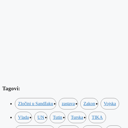
Tagovi:
Zločini u Sandžaku
zastava
Zakon
Vojska
Vlada
UN
Tutin
Turska
TIKA