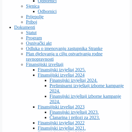
Odbornici
Sjenica
Odbornici
Prijepolje
Priboj
Dokumenti
Statut
Program
Osnivački akt
Odluka o imenovanju zastupnika Stranke
Plan djelovanja u cilju ostvarivanja rodne
ravnopravnosti
Finansijiski izveštaji
Finansijski izvještaj 2025.
Finansijiski izveštaj 2024
Finansijski izvještaj 2024.
Preliminarni izvještaji izborne kampanje
2024.
Finansijski izvještaji izborne kampanje
2024.
Finansijiski izveštaj 2023
Finansijski izvještaji 2023.
Članarina i prilozi za 2023.
Finansijski izvještaj 2022
Finansijski izvještaj 2021.