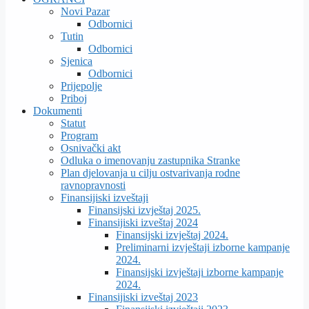
Novi Pazar
Odbornici
Tutin
Odbornici
Sjenica
Odbornici
Prijepolje
Priboj
Dokumenti
Statut
Program
Osnivački akt
Odluka o imenovanju zastupnika Stranke
Plan djelovanja u cilju ostvarivanja rodne
ravnopravnosti
Finansijiski izveštaji
Finansijski izvještaj 2025.
Finansijiski izveštaj 2024
Finansijski izvještaj 2024.
Preliminarni izvještaji izborne kampanje
2024.
Finansijski izvještaji izborne kampanje
2024.
Finansijiski izveštaj 2023