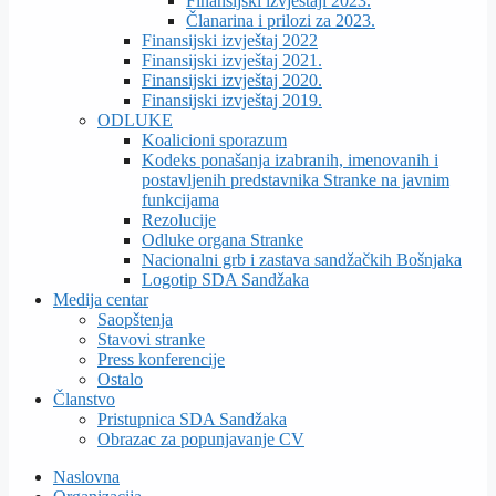
Finansijski izvještaji 2023.
Članarina i prilozi za 2023.
Finansijski izvještaj 2022
Finansijski izvještaj 2021.
Finansijski izvještaj 2020.
Finansijski izvještaj 2019.
ODLUKE
Koalicioni sporazum
Kodeks ponašanja izabranih, imenovanih i
postavljenih predstavnika Stranke na javnim
funkcijama
Rezolucije
Odluke organa Stranke
Nacionalni grb i zastava sandžačkih Bošnjaka
Logotip SDA Sandžaka
Medija centar
Saopštenja
Stavovi stranke
Press konferencije
Ostalo
Članstvo
Pristupnica SDA Sandžaka
Obrazac za popunjavanje CV
Naslovna