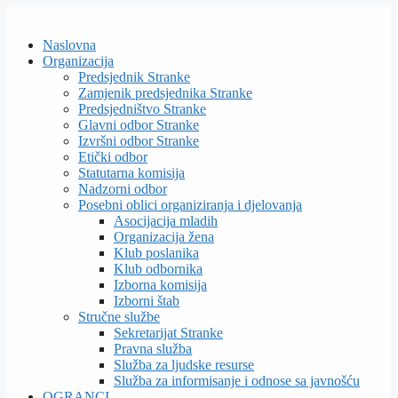
Skip
to
Naslovna
content
Organizacija
Predsjednik Stranke
Zamjenik predsjednika Stranke
Predsjedništvo Stranke
Glavni odbor Stranke
Izvršni odbor Stranke
Etički odbor
Statutarna komisija
Nadzorni odbor
Posebni oblici organiziranja i djelovanja
Asocijacija mladih
Organizacija žena
Klub poslanika
Klub odbornika
Izborna komisija
Izborni štab
Stručne službe
Sekretarijat Stranke
Pravna služba
Služba za ljudske resurse
Služba za informisanje i odnose sa javnošću
OGRANCI