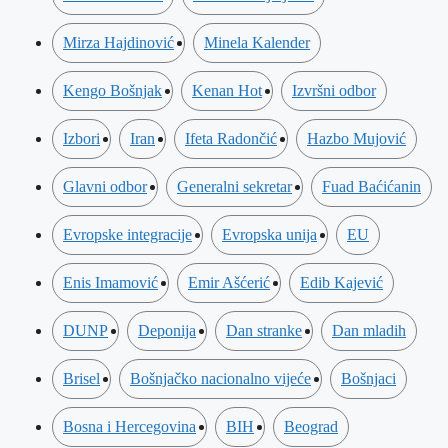
Mirza Hajdinović
Minela Kalender
Kengo Bošnjak
Kenan Hot
Izvršni odbor
Izbori
Iran
Ifeta Radončić
Hazbo Mujović
Glavni odbor
Generalni sekretar
Fuad Baćićanin
Evropske integracije
Evropska unija
EU
Enis Imamović
Emir Ašćerić
Edib Kajević
DUNP
Deponija
Dan stranke
Dan mladih
Brisel
Bošnjačko nacionalno vijeće
Bošnjaci
Bosna i Hercegovina
BIH
Beograd