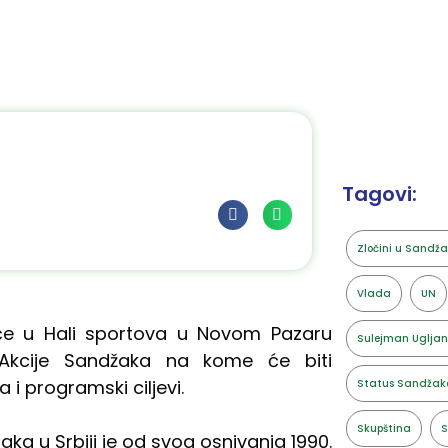
a
Tagovi:
Zločini u Sandž
Vlada
UN
će u Hali sportova u Novom Pazaru
Sulejman Ugljan
 Akcije Sandžaka na kome će biti
i programski ciljevi.
Status Sandžak
Skupština
S
a u Srbiji je od svog osnivanja 1990.