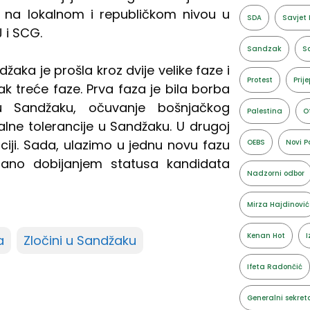
, na lokalnom i republičkom nivou u
SDA
Savjet 
 i SCG.
Sandzak
Sa
a je prošla kroz dvije velike faze i
Protest
Prije
 treće faze. Prva faza je bila borba
 Sandžaku, očuvanje bošnjačkog
Palestina
O
lne tolerancije u Sandžaku. U drugoj
ciji. Sada, ulazimo u jednu novu fazu
OEBS
Novi P
nisano dobijanjem statusa kandidata
Nadzorni odbor
Mirza Hajdinović
Kenan Hot
I
a
Zločini u Sandžaku
Ifeta Radončić
Generalni sekret