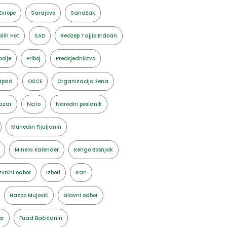
Evrope
Sarajevo
Sandžak
lih Hot
SAD
Redžep Tajjip Erdoan
polje
Priboj
Predsjedništvo
tpad
OSCE
Organizacija žena
azar
Nato
Narodni poslanik
Muhedin Fijuljanin
Minela Kalender
Kengo Bošnjak
zvršni odbor
Izbori
Iran
Hazbo Mujović
Glavni odbor
ar
Fuad Baćićanin