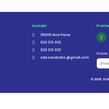
Kontakt
Pratit
36300 Novi Pazar
020 313 032
020 313 033
Pratite
sda.sandzaka @gmail.com
© 2026. SV