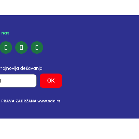
e nas
 najnovija dešavanja
OK
A PRAVA ZADRŽANA www.sda.rs