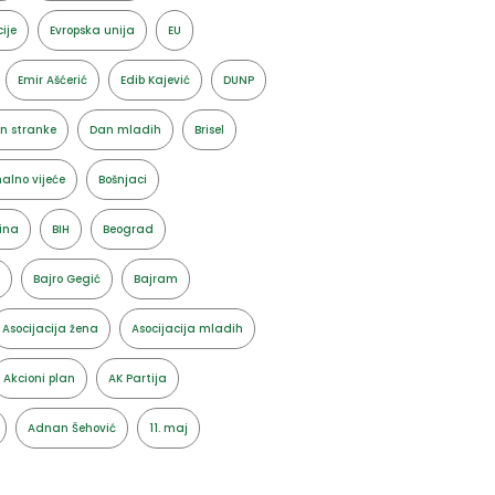
ije
Evropska unija
EU
Emir Ašćerić
Edib Kajević
DUNP
n stranke
Dan mladih
Brisel
alno vijeće
Bošnjaci
ina
BIH
Beograd
Bajro Gegić
Bajram
Asocijacija žena
Asocijacija mladih
Akcioni plan
AK Partija
Adnan Šehović
11. maj