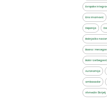
Evropske integrac
Enis Imamović
Deponija
Da
Bošnjačko nacion
Bosna i Hercegov
Bakir Izetbegović
Autonomija
ambasador
Ahmedin Škrijelj