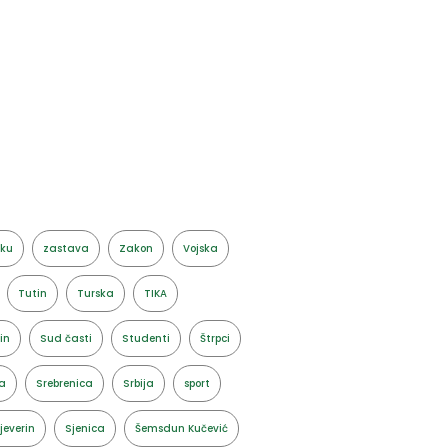
aku
zastava
Zakon
Vojska
Tutin
Turska
TIKA
in
Sud časti
Studenti
Štrpci
a
Srebrenica
Srbija
sport
jeverin
Sjenica
Šemsdun Kučević