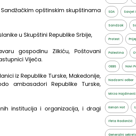
u Sandžačkim opštinskim skupštinama
SDA
Savjet 
Sandzak
Sa
nike u Skupštini Republike Srbije,
Protest
Prije
aru gospodinu Zilkiću, Poštovani
Palestina
O
stupnici Vijeća.
OEBS
Novi P
lanici iz Republike Turske, Makedonije,
Nadzorni odbor
odo ambasadori Republike Turske,
Mirza Hajdinović
 institucija i organizacija, i dragi
Kenan Hot
I
Ifeta Radončić
Generalni sekret