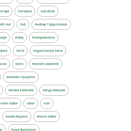
Evrope
Sarajevo
Sandžak
lih Hot
SAD
Redžep Tajjip Erdoan
polje
Priboj
Predsjedništvo
tpad
OSCE
Organizacija žena
azar
Nato
Narodni poslanik
Muhedin Fijuljanin
Minela Kalender
Kengo Bošnjak
zvršni odbor
Izbori
Iran
Hazbo Mujović
Glavni odbor
ar
Fuad Baćićanin