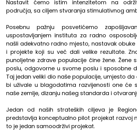
Nastavit ćemo istim intenzitetom na održi
područja, sa ciljem stvaranja stimulativnog amb
Posebnu pažnju posvetićemo zapošljava
uspostavljanjem instituta za radno osposoblj
našli adekvatno radno mjesto, nastavak obuke 
i projekte koji su več dali velike rezultate.
punoljetne zdrave populacije čine žene. Žene 
poslu, odgovorne u svome poslu i sposobne da
Taj jedan veliki dio naše populacije, umjesto da
bi uživale u blagodatima razvijenosti one će 
naše zemlje, dizanju našeg standarda i otvaranj
Jedan od naših strateških ciljeva je Regio
predstavlja konceptualno pilot projekat razvoj
to je jedan samoodrživi projekat.