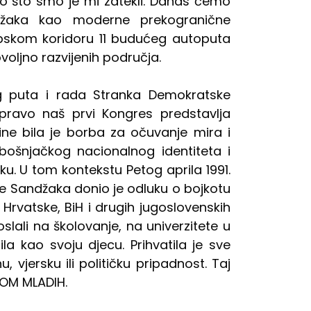
 što smo je mi zatekli. Danas ćemo
ndžaka kao moderne prekogranične
ropskom koridoru 11 budućeg autoputa
voljno razvijenih područja.
g puta i rada Stranka Demokratske
upravo naš prvi Kongres predstavlja
ine bila je borba za očuvanje mira i
ošnjačkog nacionalnog identiteta i
. U tom kontekstu Petog aprila 1991.
e Sandžaka donio je odluku o bojkotu
, Hrvatske, BiH i drugih jugoslovenskih
lali na školovanje, na univerzitete u
la kao svoju djecu. Prihvatila je sve
 vjersku ili političku pripadnost. Taj
NOM MLADIH.