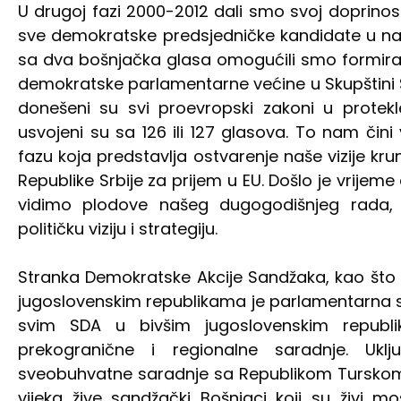
U drugoj fazi 2000-2012 dali smo svoj doprinos 
sve demokratske predsjedničke kandidate u naš
sa dva bošnjačka glasa omogućili smo formira
demokratske parlamentarne većine u Skupštini Sr
donešeni su svi proevropski zakoni u protekl
usvojeni su sa 126 ili 127 glasova. To nam čin
fazu koja predstavlja ostvarenje naše vizije k
Republike Srbije za prijem u EU. Došlo je vrijem
vidimo plodove našeg dugogodišnjeg rada, 
političku viziju i strategiju.
Stranka Demokratske Akcije Sandžaka, kao što
jugoslovenskim republikama je parlamentarna s
svim SDA u bivšim jugoslovenskim republi
prekogranične i regionalne saradnje. Uklj
sveobuhvatne saradnje sa Republikom Turskom 
vijeka žive sandžački Bošnjaci koji su živi mo