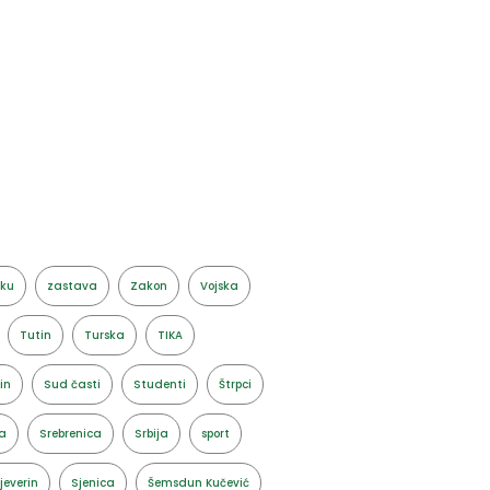
aku
zastava
Zakon
Vojska
Tutin
Turska
TIKA
in
Sud časti
Studenti
Štrpci
a
Srebrenica
Srbija
sport
jeverin
Sjenica
Šemsdun Kučević