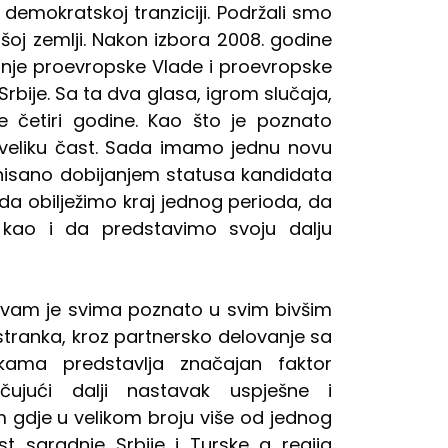
demokratskoj tranziciji. Podržali smo
oj zemlji. Nakon izbora 2008. godine
nje proevropske Vlade i proevropske
bije. Sa ta dva glasa, igrom slučaja,
e četiri godine. Kao što je poznato
i veliku čast. Sada imamo jednu novu
runisano dobijanjem statusa kandidata
e da obilježimo kraj jednog perioda, da
kao i da predstavimo svoju dalju
 vam je svima poznato u svim bivšim
tranka, kroz partnersko delovanje sa
kama predstavlja značajan faktor
učujući dalji nastavak uspješne i
gdje u velikom broju više od jednog
st saradnje Srbije i Turske a regija