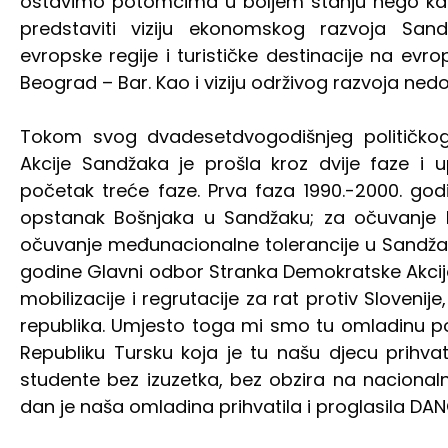
ostavimo potomcima u boljem stanju nego kao
predstaviti viziju ekonomskog razvoja Sa
evropske regije i turističke destinacije na ev
Beograd – Bar. Kao i viziju održivog razvoja nedo
Tokom svog dvadesetdvogodišnjeg političko
Akcije Sandžaka je prošla kroz dvije faze i 
početak treće faze. Prva faza 1990.-2000. god
opstanak Bošnjaka u Sandžaku; za očuvanje b
očuvanje međunacionalne tolerancije u Sandžaku
godine Glavni odbor Stranka Demokratske Akcij
mobilizacije i regrutacije za rat protiv Slovenije
republika. Umjesto toga mi smo tu omladinu pos
Republiku Tursku koja je tu našu djecu prihvati
studente bez izuzetka, bez obzira na nacionalnu,
dan je naša omladina prihvatila i proglasila DA