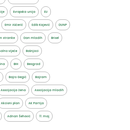
ije
Evropska unija
EU
Emir Ašćerić
Edib Kajević
DUNP
n stranke
Dan mladih
Brisel
alno vijeće
Bošnjaci
ina
BIH
Beograd
Bajro Gegić
Bajram
Asocijacija žena
Asocijacija mladih
Akcioni plan
AK Partija
Adnan Šehović
11. maj