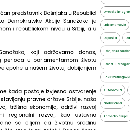
čan predstavnik Bošnjaka u Republici
Evropske integrac
nka Demokratske Akcije Sandžaka je
Enis Imamović
nom i republičkom nivou u Srbiji, a u
Deponija
Da
 Sandžaka, koji održavamo danas,
Bošnjačko nacion
nog perioda u parlamentarnom životu
Bosna i Hercegov
ove epohe u našem životu, dobijanjem
Bakir Izetbegović
me kada postaje izvjesno ostvarenje
Autonomija
ostavljanju pravne države Srbije, naša
ambasador
va, tržišna ekonomija, održivi razvoj
ni regionalni razvoj, kao ustavna
Ahmedin Škrijelj
redine sa ciljem da životnu sredinu