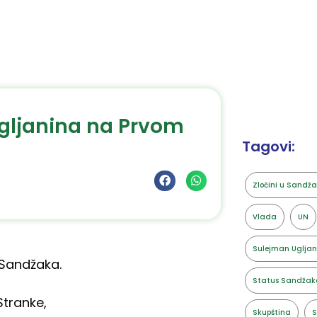
gljanina na Prvom
Tagovi:
Zločini u Sandž
Vlada
UN
Sulejman Ugljan
 Sandžaka.
Status Sandžak
Stranke,
Skupština
S