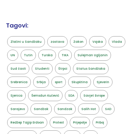
Tagovi:
Zločini u Sandžaku
zastava
Zakon
Vojska
Vlada
UN
Tutin
Turska
TIKA
Sulejman Ugljanin
Sud časti
Studenti
Štrpci
Status Sandžaka
Srebrenica
Srbija
sport
Skupština
Sjeverin
Sjenica
Šemsdun Kučević
SDA
Savjet Evrope
Sarajevo
Sandžak
Sandzak
Salih Hot
SAD
Redžep Tajjip Erdoan
Protest
Prijepolje
Priboj