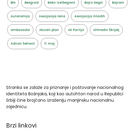
BIH
Beograd
Bakir Izetbegović
Bajro Gegić
Bajram
Autonomija
Asocijacija žena
Asocijacija mladih
ambasador
Akcioni plan
AK Partija
Ahmedin Škrijelj
Adnan Šehović
11. maj
Stranka se zalaže za priznanje i poštovanje nacionalnog
identiteta Bošnjaka, koji kao autohton narod u Republici
Srbiji čine brojčano izraženiju manjinsku nacionalnu
zajednicu.
Brzi linkovi