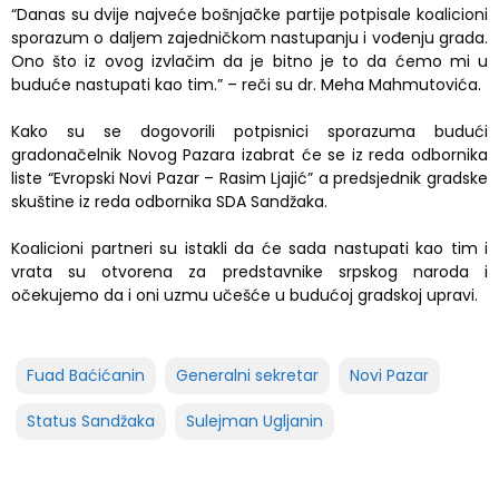
“Danas su dvije najveće bošnjačke partije potpisale koalicioni
sporazum o daljem zajedničkom nastupanju i vođenju grada.
Ono što iz ovog izvlačim da je bitno je to da ćemo mi u
buduće nastupati kao tim.” – reči su dr. Meha Mahmutovića.
Kako su se dogovorili potpisnici sporazuma budući
gradonačelnik Novog Pazara izabrat će se iz reda odbornika
liste “Evropski Novi Pazar – Rasim Ljajić” a predsjednik gradske
skuštine iz reda odbornika SDA Sandžaka.
Koalicioni partneri su istakli da će sada nastupati kao tim i
vrata su otvorena za predstavnike srpskog naroda i
očekujemo da i oni uzmu učešće u budućoj gradskoj upravi.
Fuad Baćićanin
Generalni sekretar
Novi Pazar
Status Sandžaka
Sulejman Ugljanin