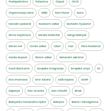
Predsjedništvo
Palestina
Otpad
OSCE
Organizacija žena
OEBS
Novi Pazar
Nato
Narodni poslanik
Nadzorni odbor
Muhedin Fijuljanin
Mirza Hajdinović
Minela Kalender
Kengo Bošnjak
Kenan Hot
Izvršni odbor
Izbori
Iran
Ifeta Radončić
Hazbo Mujović
Glavni odbor
Generalni sekretar
Fuad Baćićanin
Evropske integracije
Evropska unija
EU
Enis Imamović
Emir Ašćerić
Edib Kajević
DUNP
Deponija
Dan stranke
Dan mladih
Brisel
Bošnjačko nacionalno vijeće
Bošnjaci
Bosna i Hercegovina