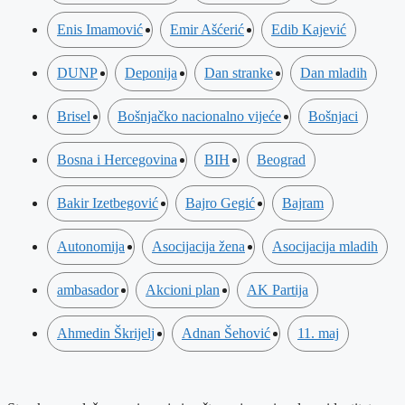
Enis Imamović
Emir Ašćerić
Edib Kajević
DUNP
Deponija
Dan stranke
Dan mladih
Brisel
Bošnjačko nacionalno vijeće
Bošnjaci
Bosna i Hercegovina
BIH
Beograd
Bakir Izetbegović
Bajro Gegić
Bajram
Autonomija
Asocijacija žena
Asocijacija mladih
ambasador
Akcioni plan
AK Partija
Ahmedin Škrijelj
Adnan Šehović
11. maj