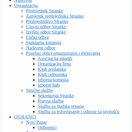
Naslovna
Organizacija
Predsjednik Stranke
Zamjenik predsjednika Stranke
Predsjedništvo Stranke
Glavni odbor Stranke
Izvršni odbor Stranke
Etički odbor
Statutarna komisija
Nadzorni odbor
Posebni oblici organiziranja i djelovanja
Asocijacija mladih
Organizacija žena
Klub poslanika
Klub odbornika
Izborna komisija
Izborni štab
Stručne službe
Sekretarijat Stranke
Pravna služba
Služba za ljudske resurse
Služba za informisanje i odnose sa javnošću
OGRANCI
Novi Pazar
Odbornici