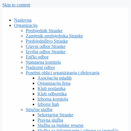
Skip to content
Naslovna
Organizacija
Predsjednik Stranke
Zamjenik predsjednika Stranke
Predsjedništvo Stranke
Glavni odbor Stranke
Izvršni odbor Stranke
Etički odbor
Statutarna komisija
Nadzorni odbor
Posebni oblici organiziranja i djelovanja
Asocijacija mladih
Organizacija žena
Klub poslanika
Klub odbornika
Izborna komisija
Izborni štab
Stručne službe
Sekretarijat Stranke
Pravna služba
Služba za ljudske resurse
Služba za informisanje i odnose sa javnošću