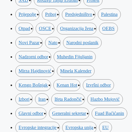
SAD
Redžep Tajjip Erdoan
Protest
Prijepolje
Priboj
Predsjedništvo
Palestina
Otpad
OSCE
Organizacija žena
OEBS
Novi Pazar
Nato
Narodni poslanik
Nadzorni odbor
Muhedin Fijuljanin
Mirza Hajdinović
Minela Kalender
Kengo Bošnjak
Kenan Hot
Izvršni odbor
Izbori
Iran
Ifeta Radončić
Hazbo Mujović
Glavni odbor
Generalni sekretar
Fuad Baćićanin
Evropske integracije
Evropska unija
EU