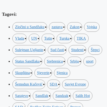
Tagovi:
Zločini u Sandžaku
zastava
Zakon
Vojska
Vlada
UN
Tutin
Turska
TIKA
Sulejman Ugljanin
Sud časti
Studenti
Štrpci
Status Sandžaka
Srebrenica
Srbija
sport
Skupština
Sjeverin
Sjenica
Šemsdun Kučević
SDA
Savjet Evrope
Sarajevo
Sandžak
Sandzak
Salih Hot