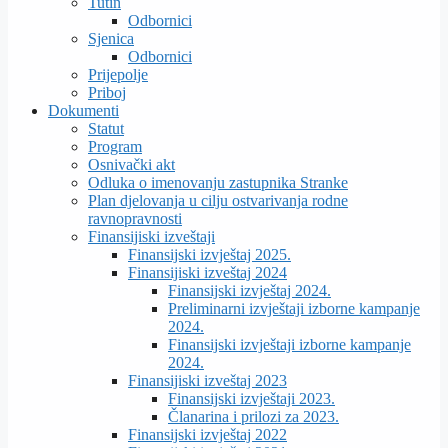
Tutin
Odbornici
Sjenica
Odbornici
Prijepolje
Priboj
Dokumenti
Statut
Program
Osnivački akt
Odluka o imenovanju zastupnika Stranke
Plan djelovanja u cilju ostvarivanja rodne
ravnopravnosti
Finansijiski izveštaji
Finansijski izvještaj 2025.
Finansijiski izveštaj 2024
Finansijski izvještaj 2024.
Preliminarni izvještaji izborne kampanje
2024.
Finansijski izvještaji izborne kampanje
2024.
Finansijiski izveštaj 2023
Finansijski izvještaji 2023.
Članarina i prilozi za 2023.
Finansijski izvještaj 2022