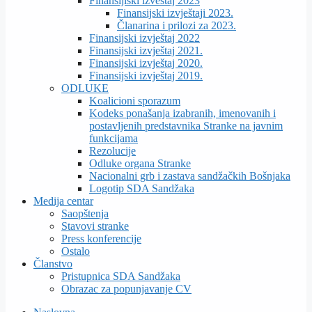
Finansijiski izveštaj 2023
Finansijski izvještaji 2023.
Članarina i prilozi za 2023.
Finansijski izvještaj 2022
Finansijski izvještaj 2021.
Finansijski izvještaj 2020.
Finansijski izvještaj 2019.
ODLUKE
Koalicioni sporazum
Kodeks ponašanja izabranih, imenovanih i
postavljenih predstavnika Stranke na javnim
funkcijama
Rezolucije
Odluke organa Stranke
Nacionalni grb i zastava sandžačkih Bošnjaka
Logotip SDA Sandžaka
Medija centar
Saopštenja
Stavovi stranke
Press konferencije
Ostalo
Članstvo
Pristupnica SDA Sandžaka
Obrazac za popunjavanje CV