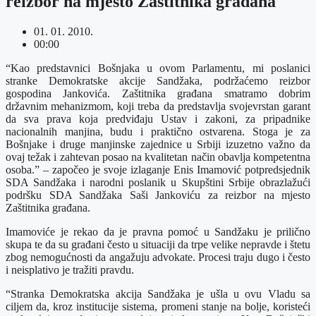
reizbor na mjesto Zaštitnika građana
01. 01. 2010.
00:00
“Kao predstavnici Bošnjaka u ovom Parlamentu, mi poslanici
stranke Demokratske akcije Sandžaka, podržaćemo reizbor
gospodina Jankovića. Zaštitnika građana smatramo dobrim
državnim mehanizmom, koji treba da predstavlja svojevrstan garant
da sva prava koja predviđaju Ustav i zakoni, za pripadnike
nacionalnih manjina, budu i praktično ostvarena. Stoga je za
Bošnjake i druge manjinske zajednice u Srbiji izuzetno važno da
ovaj težak i zahtevan posao na kvalitetan način obavlja kompetentna
osoba.” – započeo je svoje izlaganje Enis Imamović potpredsjednik
SDA Sandžaka i narodni poslanik u Skupštini Srbije obrazlažući
podršku SDA Sandžaka Saši Jankoviću za reizbor na mjesto
Zaštitnika građana.
Imamoviće je rekao da je pravna pomoć u Sandžaku je prilično
skupa te da su građani često u situaciji da trpe velike nepravde i štetu
zbog nemogućnosti da angažuju advokate. Procesi traju dugo i često
i neisplativo je tražiti pravdu.
“Stranka Demokratska akcija Sandžaka je ušla u ovu Vladu sa
ciljem da, kroz institucije sistema, promeni stanje na bolje, koristeći