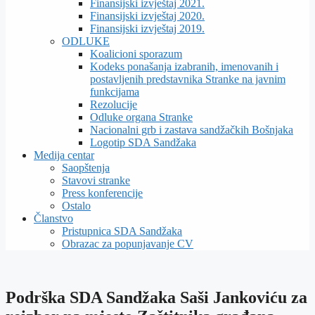
Finansijski izvještaj 2021.
Finansijski izvještaj 2020.
Finansijski izvještaj 2019.
ODLUKE
Koalicioni sporazum
Kodeks ponašanja izabranih, imenovanih i
postavljenih predstavnika Stranke na javnim
funkcijama
Rezolucije
Odluke organa Stranke
Nacionalni grb i zastava sandžačkih Bošnjaka
Logotip SDA Sandžaka
Medija centar
Saopštenja
Stavovi stranke
Press konferencije
Ostalo
Članstvo
Pristupnica SDA Sandžaka
Obrazac za popunjavanje CV
Podrška SDA Sandžaka Saši Jankoviću za