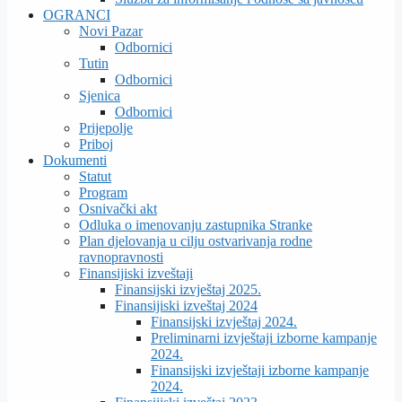
OGRANCI
Novi Pazar
Odbornici
Tutin
Odbornici
Sjenica
Odbornici
Prijepolje
Priboj
Dokumenti
Statut
Program
Osnivački akt
Odluka o imenovanju zastupnika Stranke
Plan djelovanja u cilju ostvarivanja rodne
ravnopravnosti
Finansijiski izveštaji
Finansijski izvještaj 2025.
Finansijiski izveštaj 2024
Finansijski izvještaj 2024.
Preliminarni izvještaji izborne kampanje
2024.
Finansijski izvještaji izborne kampanje
2024.