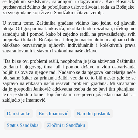
se legalnim sredstvima, saradnjom i dogovorima. Kao Bošnjački
predstavnici želimo da poboljšamo uslove života i rada za Bošnjake,
za sve građane koji žive u Sandžaku i čitavoj zemlji.
U svemu tome, Zaštitnika građana vidimo kao jednu od glavnih
uloga. Od gospodina Jankovića, ukoliko bude reizabran, očekujemo
saradnju ali i pomoć, kako bi zajedno radili na prevazilaženju svih
prepreka i kako bi Bošnjacima i drugim nacionalnim manjinama bilo
olakšano ostvarivanje njihovih individualnih i kolektivnih prava
zagarantovanih Ustavom i zakonima naše države.
“Da bi se ovi problemi rešili, neophodna je jaka aktivnost Zaštitnika
građana i njegovog tima, ali i pomoć države u vidu ostvarivanja
boljih uslova za njegov rad. Nadamo se da njegova kancelarija neće
biti samo šalter za primanja žalbi, već da će to biti mesto gde će se
zapravo na efikasan način rešavati problemi građana. Mi smatramo
da je gospodin Janković adekvatna osoba da se bavi tim pitanjima,
te da je shodno tome i logično da mu se poveri još jedan mandat”. –
zaključio je Imamović.
Dan stranke
Enis Imamović
Narodni poslanik
Status Sandžaka
Zločini u Sandžaku