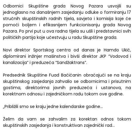
Odbornici Skupštine grada Novog Pazara usvojili su
jednoglasno na današnjem zasjedanju odluke o formiranju 17
stručnih skupštinskih radnih tijela, savjeta i komisija koje će
pomoći boljem i efikasnijem funkcionisanju grada Novog
Pazara. Po prvi put u ova radna tijela su ušli i predstavnici svih
političkih partija koje učestvuju u radu Skupštine grada.
Novi direktor Sportskog centra od danas je Hamdo Ukić,
diplomirani inžinjer mašinstva i bivši direktor JKP “Vodovod i
kanalizacija” i preduzeća “Sandžaktrans”.
Predsednik Skupštine Fuad Baćićanin obraćajući se na kraju
skupštinskog zasjedanja zahvalio se odbornicima i prisutnim
gostima, direktorima javnih preduzeća i ustanova, na
korektnom odnosu i zajedničkom radu tokom ove godine.
„Približili smo se kraju jedne kalendarske godine…
Želim da vam se zahvalim za korektan odnos tokom
skupštinskih zasjedanja i konstruktivan zajednički rad…