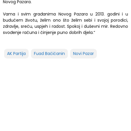
Novog Pazara.
Vama i svim građanima Novog Pazara u 2013. godini i u
budućem životu, želim ono što želim sebi i svojoj porodici,
zdravlje, sreću, uspjeh i radost. Spokoj i duševni mir. Redovno
svođenje računa i činjenje puno dobrih djela.“
AK Partija
Fuad Baćićanin
Novi Pazar