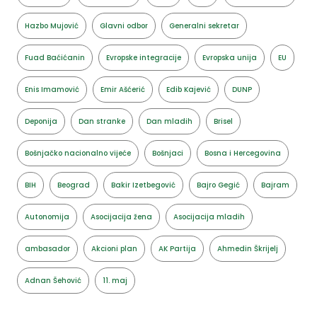
Hazbo Mujović
Glavni odbor
Generalni sekretar
Fuad Baćićanin
Evropske integracije
Evropska unija
EU
Enis Imamović
Emir Ašćerić
Edib Kajević
DUNP
Deponija
Dan stranke
Dan mladih
Brisel
Bošnjačko nacionalno vijeće
Bošnjaci
Bosna i Hercegovina
BIH
Beograd
Bakir Izetbegović
Bajro Gegić
Bajram
Autonomija
Asocijacija žena
Asocijacija mladih
ambasador
Akcioni plan
AK Partija
Ahmedin Škrijelj
Adnan Šehović
11. maj