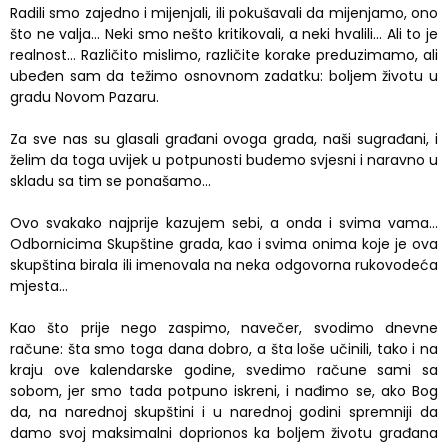
Radili smo zajedno i mijenjali, ili pokušavali da mijenjamo, ono
što ne valja… Neki smo nešto kritikovali, a neki hvalili… Ali to je
realnost… Različito mislimo, različite korake preduzimamo, ali
ubeđen sam da težimo osnovnom zadatku: boljem životu u
gradu Novom Pazaru.
Za sve nas su glasali građani ovoga grada, naši sugrađani, i
želim da toga uvijek u potpunosti budemo svjesni i naravno u
skladu sa tim se ponašamo…
Ovo svakako najprije kazujem sebi, a onda i svima vama…
Odbornicima Skupštine grada, kao i svima onima koje je ova
skupština birala ili imenovala na neka odgovorna rukovodeća
mjesta…
Kao što prije nego zaspimo, navečer, svodimo dnevne
račune: šta smo toga dana dobro, a šta loše učinili, tako i na
kraju ove kalendarske godine, svedimo račune sami sa
sobom, jer smo tada potpuno iskreni, i nađimo se, ako Bog
da, na narednoj skupštini i u narednoj godini spremniji da
damo svoj maksimalni doprionos ka boljem životu građana