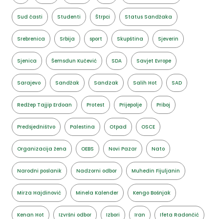
Sud časti
Studenti
Štrpci
Status Sandžaka
Srebrenica
Srbija
sport
Skupština
Sjeverin
Sjenica
Šemsdun Kučević
SDA
Savjet Evrope
Sarajevo
Sandžak
Sandzak
Salih Hot
SAD
Redžep Tajjip Erdoan
Protest
Prijepolje
Priboj
Predsjedništvo
Palestina
Otpad
OSCE
Organizacija žena
OEBS
Novi Pazar
Nato
Narodni poslanik
Nadzorni odbor
Muhedin Fijuljanin
Mirza Hajdinović
Minela Kalender
Kengo Bošnjak
Kenan Hot
Izvršni odbor
Izbori
Iran
Ifeta Radončić