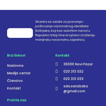
Stranka se zalaže za priznanje i
poštovanje nacionalnog identiteta
Bošnjaka, koji kao autohton narod u
Republici Srbiji čine brojčano izraženiju
manjinsku nacionalnu zajednicu.
Brzi linkovi
Kontakt
36300 Novi Pazar
Naslovna
020 313 032
Medija centar
020 313 033
Članstvo
sda.sandzaka
Kontakt
@gmail.com
Pratite nas