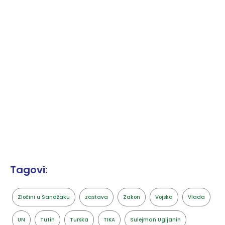
Tagovi:
Zločini u Sandžaku
zastava
Zakon
Vojska
Vlada
UN
Tutin
Turska
TIKA
Sulejman Ugljanin