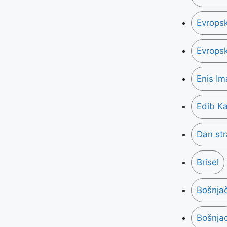
Evropsk
Evropsk
Enis I
Edib Ka
Dan st
Brisel
Bošnjač
Bošnjac