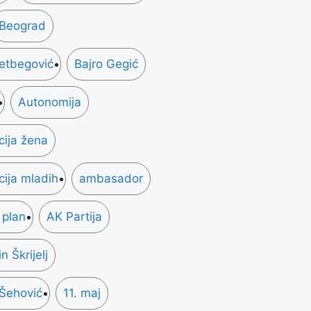
Beograd
zetbegović
Bajro Gegić
Autonomija
cija žena
cija mladih
ambasador
 plan
AK Partija
 Škrijelj
Šehović
11. maj