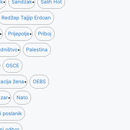
k
Sandzak
Salih Hot
Redžep Tajjip Erdoan
Prijepolje
Priboj
dništvo
Palestina
OSCE
acija žena
OEBS
azar
Nato
 poslanik
ni odbor