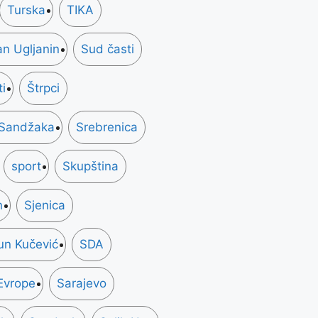
Turska
TIKA
n Ugljanin
Sud časti
i
Štrpci
 Sandžaka
Srebrenica
sport
Skupština
n
Sjenica
n Kučević
SDA
Evrope
Sarajevo