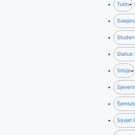
Tutin
Sulejma
Student
Status
Srbija
Sjeveri
Šemsdu
Savjet 