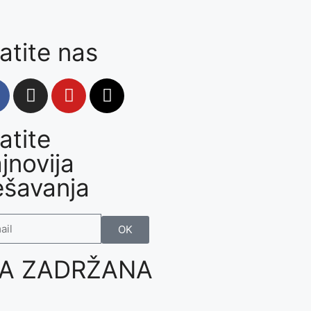
atite nas
atite
jnovija
ešavanja
OK
VA ZADRŽANA