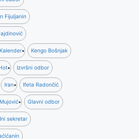
 Fijuljanin
ajdinović
 Kalender
Kengo Bošnjak
Hot
Izvršni odbor
Iran
Ifeta Radončić
Mujović
Glavni odbor
ni sekretar
aćićanin