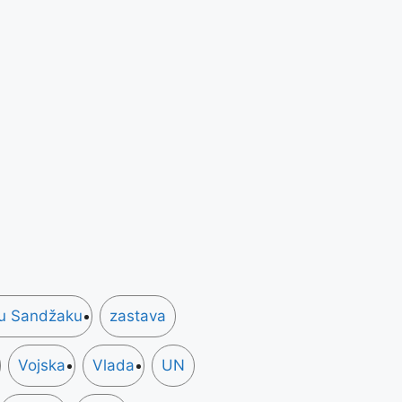
 u Sandžaku
zastava
Vojska
Vlada
UN