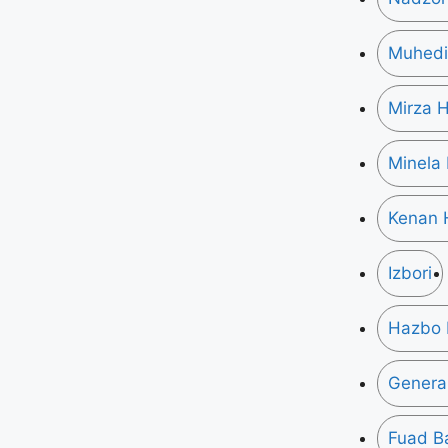
Muhedin
Mirza H
Minela
Kenan 
Izbori
Hazbo 
General
Fuad B