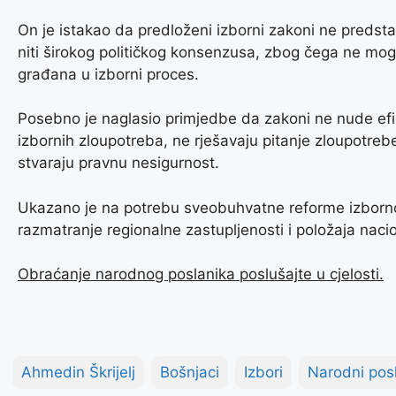
On je istakao da predloženi izborni zakoni ne predsta
niti širokog političkog konsenzusa, zbog čega ne mogu
građana u izborni proces.
Posebno je naglasio primjedbe da zakoni ne nude ef
izbornih zloupotreba, ne rješavaju pitanje zloupotrebe
stvaraju pravnu nesigurnost.
Ukazano je na potrebu sveobuhvatne reforme izborno
razmatranje regionalne zastupljenosti i položaja nac
Obraćanje narodnog poslanika poslušajte u cjelosti.
Ahmedin Škrijelj
Bošnjaci
Izbori
Narodni pos