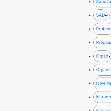
Sandža
SAD
Protest
Predsje
Otpad
Organiz
Novi P
Narodni
Nadzor