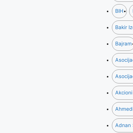
BIH
Bakir I
Bajram
Asocija
Asocija
Akcioni
Ahmedin
Adnan 