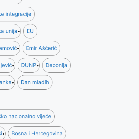
e integracije
a unija
EU
mamović
Emir Ašćerić
jević
DUNP
Deponija
ranke
Dan mladih
ko nacionalno vijeće
i
Bosna i Hercegovina