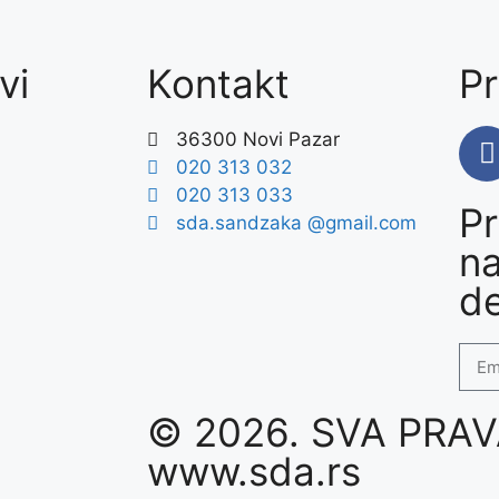
vi
Kontakt
Pr
36300 Novi Pazar
020 313 032
020 313 033
Pr
sda.sandzaka @gmail.com
na
d
© 2026. SVA PRA
www.sda.rs