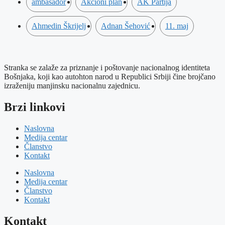
ambasador
Akcioni plan
AK Partija
Ahmedin Škrijelj
Adnan Šehović
11. maj
Stranka se zalaže za priznanje i poštovanje nacionalnog identiteta
Bošnjaka, koji kao autohton narod u Republici Srbiji čine brojčano
izraženiju manjinsku nacionalnu zajednicu.
Brzi linkovi
Naslovna
Medija centar
Članstvo
Kontakt
Naslovna
Medija centar
Članstvo
Kontakt
Kontakt