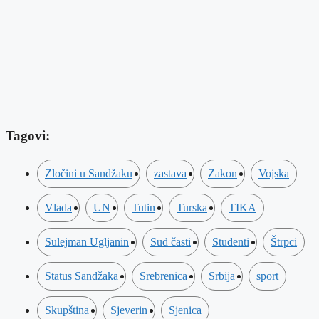
Tagovi:
Zločini u Sandžaku
zastava
Zakon
Vojska
Vlada
UN
Tutin
Turska
TIKA
Sulejman Ugljanin
Sud časti
Studenti
Štrpci
Status Sandžaka
Srebrenica
Srbija
sport
Skupština
Sjeverin
Sjenica