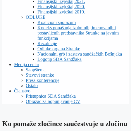
Finansijski izvještaj 2021.
Finansijski izvještaj 2020.
Finansijski izvještaj 2019.
ODLUKE
Koalicioni sporazum
Kodeks ponašanja izabranih, imenovanih i
postavljenih predstavnika Stranke na javnim
funkcijama
Rezolucije
Odluke organa Stranke
Nacionalni grb i zastava sandžačkih Bošnjaka
Logotip SDA Sandžaka
Medija centar
Saopštenja
Stavovi stranke
Press konferencije
Ostalo
Članstvo
Pristupnica SDA Sandžaka
Obrazac za popunjavanje CV
Ko pomaže zločince saučestvuje u zločinu