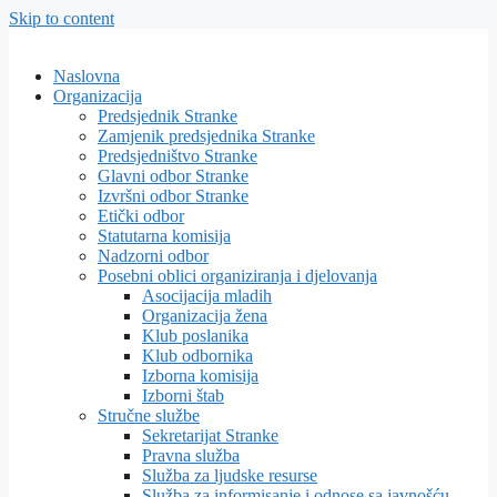
Skip to content
Naslovna
Organizacija
Predsjednik Stranke
Zamjenik predsjednika Stranke
Predsjedništvo Stranke
Glavni odbor Stranke
Izvršni odbor Stranke
Etički odbor
Statutarna komisija
Nadzorni odbor
Posebni oblici organiziranja i djelovanja
Asocijacija mladih
Organizacija žena
Klub poslanika
Klub odbornika
Izborna komisija
Izborni štab
Stručne službe
Sekretarijat Stranke
Pravna služba
Služba za ljudske resurse
Služba za informisanje i odnose sa javnošću