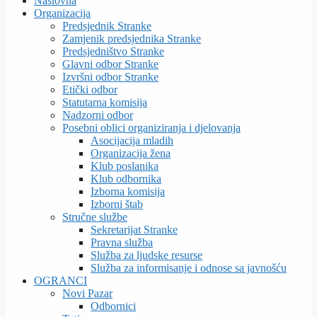
Naslovna
Organizacija
Predsjednik Stranke
Zamjenik predsjednika Stranke
Predsjedništvo Stranke
Glavni odbor Stranke
Izvršni odbor Stranke
Etički odbor
Statutarna komisija
Nadzorni odbor
Posebni oblici organiziranja i djelovanja
Asocijacija mladih
Organizacija žena
Klub poslanika
Klub odbornika
Izborna komisija
Izborni štab
Stručne službe
Sekretarijat Stranke
Pravna služba
Služba za ljudske resurse
Služba za informisanje i odnose sa javnošću
OGRANCI
Novi Pazar
Odbornici