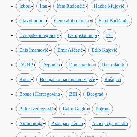
Izbori
Iran
Ifeta Radončić
Hazbo Mujović
Glavni odbor
Generalni sekretar
Fuad Baćićanin
Evropske integracije
Evropska unija
EU
Enis Imamović
Emir Ašćerić
Edib Kajević
DUNP
Deponija
Dan stranke
Dan mladih
Brisel
Bošnjačko nacionalno vijeće
Bošnjaci
Bosna i Hercegovina
BIH
Beograd
Bakir Izetbegović
Bajro Gegić
Bajram
Autonomija
Asocijacija žena
Asocijacija mladih