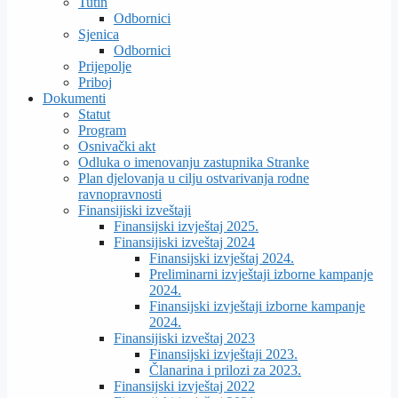
Tutin
Odbornici
Sjenica
Odbornici
Prijepolje
Priboj
Dokumenti
Statut
Program
Osnivački akt
Odluka o imenovanju zastupnika Stranke
Plan djelovanja u cilju ostvarivanja rodne
ravnopravnosti
Finansijiski izveštaji
Finansijski izvještaj 2025.
Finansijiski izveštaj 2024
Finansijski izvještaj 2024.
Preliminarni izvještaji izborne kampanje
2024.
Finansijski izvještaji izborne kampanje
2024.
Finansijiski izveštaj 2023
Finansijski izvještaji 2023.
Članarina i prilozi za 2023.
Finansijski izvještaj 2022