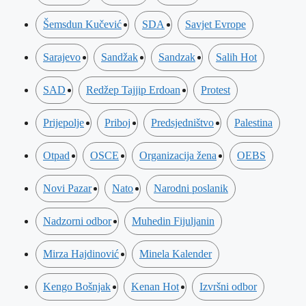
Šemsdun Kučević
SDA
Savjet Evrope
Sarajevo
Sandžak
Sandzak
Salih Hot
SAD
Redžep Tajjip Erdoan
Protest
Prijepolje
Priboj
Predsjedništvo
Palestina
Otpad
OSCE
Organizacija žena
OEBS
Novi Pazar
Nato
Narodni poslanik
Nadzorni odbor
Muhedin Fijuljanin
Mirza Hajdinović
Minela Kalender
Kengo Bošnjak
Kenan Hot
Izvršni odbor