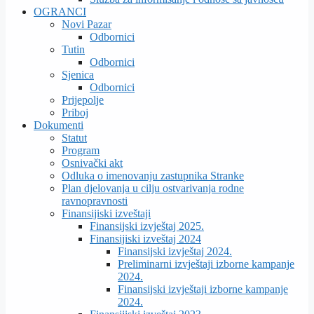
OGRANCI
Novi Pazar
Odbornici
Tutin
Odbornici
Sjenica
Odbornici
Prijepolje
Priboj
Dokumenti
Statut
Program
Osnivački akt
Odluka o imenovanju zastupnika Stranke
Plan djelovanja u cilju ostvarivanja rodne
ravnopravnosti
Finansijiski izveštaji
Finansijski izvještaj 2025.
Finansijiski izveštaj 2024
Finansijski izvještaj 2024.
Preliminarni izvještaji izborne kampanje
2024.
Finansijski izvještaji izborne kampanje
2024.