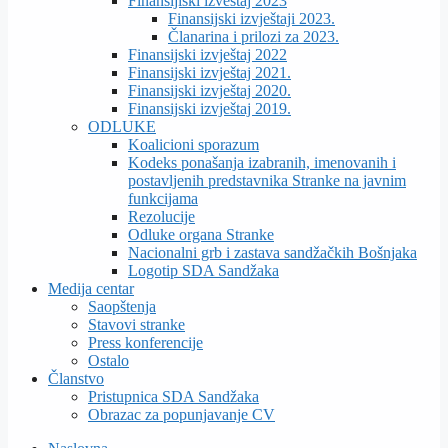
Finansijiski izveštaj 2023
Finansijski izvještaji 2023.
Članarina i prilozi za 2023.
Finansijski izvještaj 2022
Finansijski izvještaj 2021.
Finansijski izvještaj 2020.
Finansijski izvještaj 2019.
ODLUKE
Koalicioni sporazum
Kodeks ponašanja izabranih, imenovanih i
postavljenih predstavnika Stranke na javnim
funkcijama
Rezolucije
Odluke organa Stranke
Nacionalni grb i zastava sandžačkih Bošnjaka
Logotip SDA Sandžaka
Medija centar
Saopštenja
Stavovi stranke
Press konferencije
Ostalo
Članstvo
Pristupnica SDA Sandžaka
Obrazac za popunjavanje CV