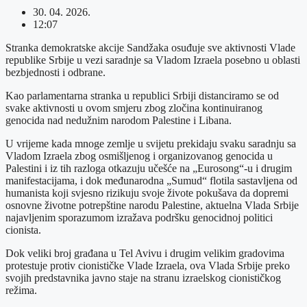
30. 04. 2026.
12:07
Stranka demokratske akcije Sandžaka osuđuje sve aktivnosti Vlade
republike Srbije u vezi saradnje sa Vladom Izraela posebno u oblasti
bezbjednosti i odbrane.
Kao parlamentarna stranka u republici Srbiji distanciramo se od
svake aktivnosti u ovom smjeru zbog zločina kontinuiranog
genocida nad nedužnim narodom Palestine i Libana.
U vrijeme kada mnoge zemlje u svijetu prekidaju svaku saradnju sa
Vladom Izraela zbog osmišljenog i organizovanog genocida u
Palestini i iz tih razloga otkazuju učešće na „Eurosong“-u i drugim
manifestacijama, i dok međunarodna „Sumud“ flotila sastavljena od
humanista koji svjesno rizikuju svoje živote pokušava da dopremi
osnovne životne potrepštine narodu Palestine, aktuelna Vlada Srbije
najavljenim sporazumom izražava podršku genocidnoj politici
cionista.
Dok veliki broj građana u Tel Avivu i drugim velikim gradovima
protestuje protiv cionističke Vlade Izraela, ova Vlada Srbije preko
svojih predstavnika javno staje na stranu izraelskog cionističkog
režima.